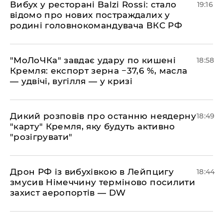
​Вибух у ресторані Balzi Rossi: стало
19:16
відомо про нових постраждалих у
родині головнокомандувача ВКС РФ
​"МоЛоЧКа" завдає удару по кишені
18:58
Кремля: експорт зерна −37,6 %, масла
— удвічі, вугілля — у кризі
​Дикий розповів про останню неядерну
18:49
"карту" Кремля, яку будуть активно
"розігрувати"
​Дрон РФ із вибухівкою в Лейпцигу
18:44
змусив Німеччину терміново посилити
захист аеропортів — DW