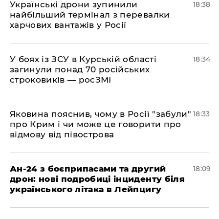
​Українські дрони зупинили
18:38
найбільший термінал з перевалки
харчових вантажів у Росії
​У боях із ЗСУ в Курській області
18:34
загинули понад 70 російських
строковиків — росЗМІ
​Яковина пояснив, чому в Росії "забули"
18:33
про Крим і чи може це говорити про
відмову від півострова
​Ан-24 з боєприпасами та другий
18:09
дрон: нові подробиці інциденту біля
українського літака в Лейпцигу