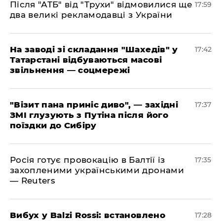
​Після "АТБ" від "Трухи" відмовилися ще
17:59
два великі рекламодавці з України
​На заводі зі складання "Шахедів" у
17:42
Татарстані відбуваються масові
звільнення — соцмережі
"Візит пана приніс диво", — західні
17:37
ЗМІ глузують з Путіна після його
поїздки до Сибіру
Росія готує провокацію в Балтії із
17:35
захопленими українськими дронами
— Reuters
​Вибух у Balzi Rossi: встановлено
17:28