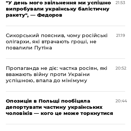
​"У день мого звільнення ми успішно
21:53
випробували українську балістичну
ракету", — Федоров
​Сикорський пояснив, чому російські
21:19
олігархи, які втрачають гроші, не
повалили Путіна
​Пропаганда не діє: частка росіян, які
20:52
вважають війну проти України
успішною, впала до мінімуму
​Опозиція в Польщі пообіцяла
20:44
депортувати частину українських
чоловіків — кого це може торкнутися