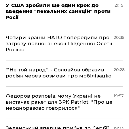
​У США зробили ще один крок до
21:15
введення "пекельних санкцій" проти
Росії
​Чотири країни НАТО попередили про
20:35
загрозу повної анексії Південної Осетії
Росією
​'"Не той народ", - Соловйов образив
20:28
росіян через розмови про мобілізацію
​Федоров розповів, чому Україні не
19:57
вистачає ракет для ЗРК Patriot: "Про це
неодноразово говорилося"
​Зеленський вперше прибув до Сербії
19:33