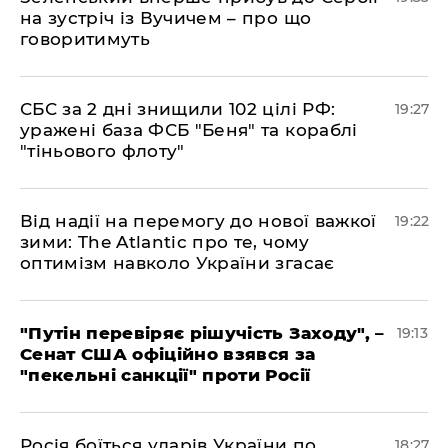
на зустріч із Вучичем – про що
говоритимуть
​СБС за 2 дні знищили 102 цілі РФ:
19:27
уражені база ФСБ "Беня" та кораблі
"тіньового флоту"
​Від надії на перемогу до нової важкої
19:22
зими: The Atlantic про те, чому
оптимізм навколо України згасає
​"Путін перевіряє рішучість Заходу", –
19:13
Сенат США офіційно взявся за
"пекельні санкції" проти Росії
​Росія боїться ударів України по
18:27