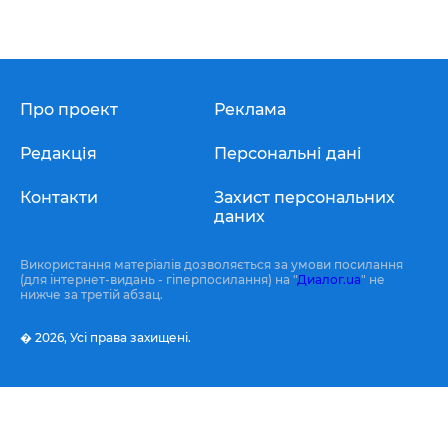
Про проект
Реклама
Редакція
Персональні дані
Контакти
Захист персональних
даних
Використання матеріалів дозволяється за умови посилання
(для інтернет-видань - гіперпосилання) на "
Диалог.ua
" не
нижче за третій абзац.
� 2026,
Усі права захищені.