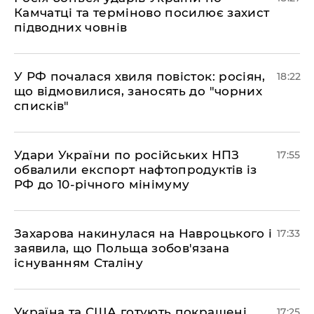
Камчатці та терміново посилює захист
підводних човнів
​У РФ почалася хвиля повісток: росіян,
18:22
що відмовилися, заносять до "чорних
списків"
​Удари України по російських НПЗ
17:55
обвалили експорт нафтопродуктів із
РФ до 10-річного мінімуму
​Захарова накинулася на Навроцького і
17:33
заявила, що Польща зобов'язана
існуванням Сталіну
​Україна та США готують покращені
17:25