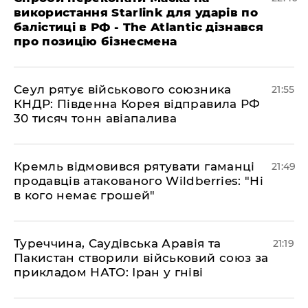
використання Starlink для ударів по
балістиці в РФ - The Atlantic дізнався
про позицію бізнесмена
​Сеул рятує військового союзника
21:55
КНДР: Південна Корея відправила РФ
30 тисяч тонн авіапалива
​Кремль відмовився рятувати гаманці
21:49
продавців атакованого Wildberries: "Ні
в кого немає грошей"
​Туреччина, Саудівська Аравія та
21:19
Пакистан створили військовий союз за
прикладом НАТО: Іран у гніві