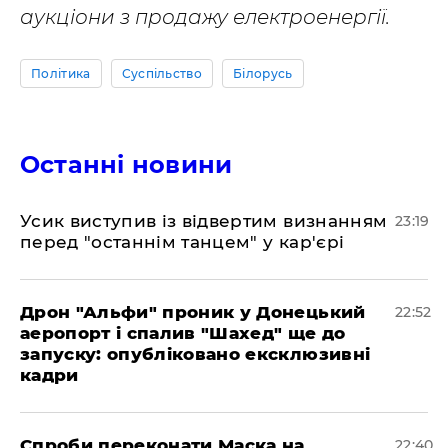
аукціони з продажу електроенергії.
Політика
Суспільство
Білорусь
Останні новини
​Усик виступив із відвертим визнанням
23:19
перед "останнім танцем" у кар'єрі
​Дрон "Альфи" проник у Донецький
22:52
аеропорт і спалив "Шахед" ще до
запуску: опубліковано ексклюзивні
кадри
​Спроби переконати Маска на
22:40