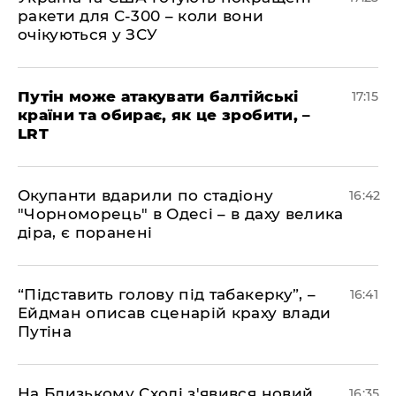
ракети для С-300 – коли вони
очікуються у ЗСУ
​Путін може атакувати балтійські
17:15
країни та обирає, як це зробити, –
LRT
​Окупанти вдарили по стадіону
16:42
"Чорноморець" в Одесі – в даху велика
діра, є поранені
​“Підставить голову під табакерку”, –
16:41
Ейдман описав сценарій краху влади
Путіна
На Близькому Сході з'явився новий
16:35