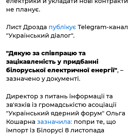
електрики й укладати нові контракти
не планує.
Лист Дрозда
публікує
Telegram-канал
"Український діалог".
"Дякую за співпрацю та
зацікавленість у придбанні
білоруської електричної енергії"
, –
зазначено у документі.
Директор з питань інформації та
зв'язків із громадськістю асоціації
"Український ядерний форум" Ольга
Кошарна
зазначила:
попри те, що
імпорт із Білорусі 8 листопада