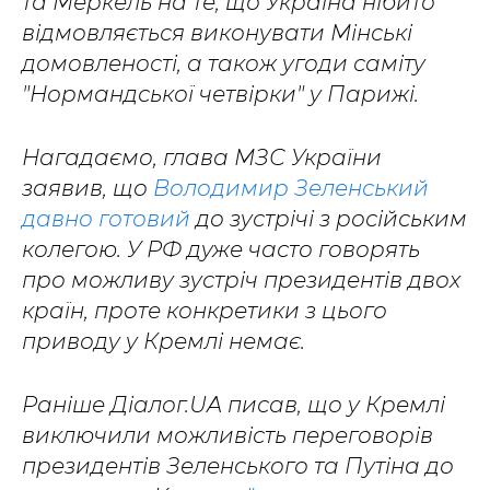
та Меркель на те, що Україна нібито
відмовляється виконувати Мінські
домовленості, а також угоди саміту
"Нормандської четвірки" у Парижі.
Нагадаємо, глава МЗС України
заявив, що
Володимир Зеленський
давно готовий
до зустрічі з російським
колегою. У РФ дуже часто говорять
про можливу зустріч президентів двох
країн, проте конкретики з цього
приводу у Кремлі немає.
Раніше Діалог.UA писав, що у Кремлі
виключили можливість переговорів
президентів Зеленського та Путіна до