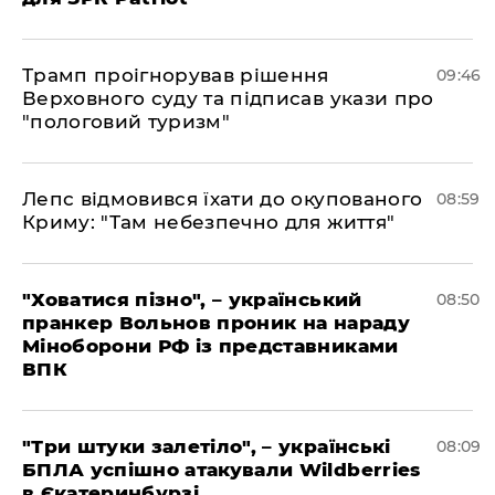
Трамп проігнорував рішення
09:46
Верховного суду та підписав укази про
"пологовий туризм"
Лепс відмовився їхати до окупованого
08:59
Криму: "Там небезпечно для життя"
"Ховатися пізно", – український
08:50
пранкер Вольнов проник на нараду
Міноборони РФ із представниками
ВПК
"Три штуки залетіло", – українські
08:09
БПЛА успішно атакували Wildberries
в Єкатеринбурзі