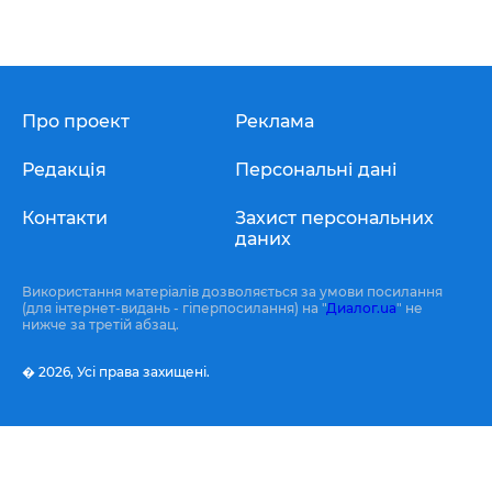
Про проект
Реклама
Редакція
Персональні дані
Контакти
Захист персональних
даних
Використання матеріалів дозволяється за умови посилання
(для інтернет-видань - гіперпосилання) на "
Диалог.ua
" не
нижче за третій абзац.
� 2026,
Усі права захищені.