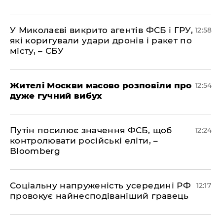
У Миколаєві викрито агентів ФСБ і ГРУ,
12:58
які коригували удари дронів і ракет по
місту, – СБУ
Жителі Москви масово розповіли про
12:54
дуже гучний вибух
Путін посилює значення ФСБ, щоб
12:24
контролювати російські еліти, –
Bloomberg
Соціальну напруженість усередині РФ
12:17
провокує найнесподіваніший гравець