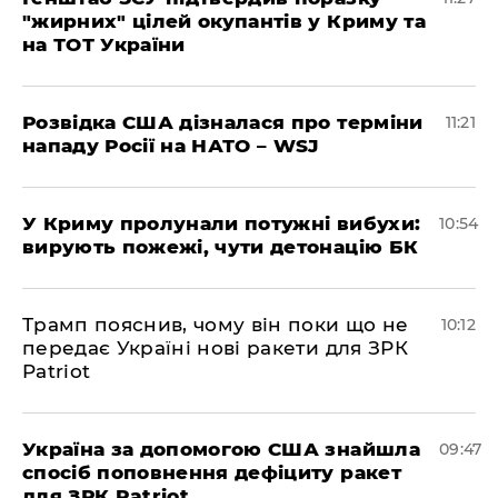
"жирних" цілей окупантів у Криму та
на ТОТ України
Розвідка США дізналася про терміни
11:21
нападу Росії на НАТО – WSJ
У Криму пролунали потужні вибухи:
10:54
вирують пожежі, чути детонацію БК
Трамп пояснив, чому він поки що не
10:12
передає Україні нові ракети для ЗРК
Patriot
Україна за допомогою США знайшла
09:47
спосіб поповнення дефіциту ракет
для ЗРК Patriot