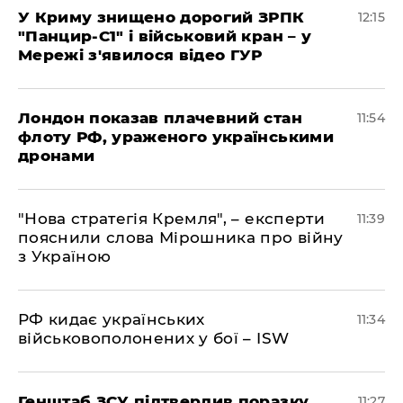
У Криму знищено дорогий ЗРПК
12:15
"Панцир-С1" і військовий кран – у
Мережі з'явилося відео ГУР
Лондон показав плачевний стан
11:54
флоту РФ, ураженого українськими
дронами
"Нова стратегія Кремля", – експерти
11:39
пояснили слова Мірошника про війну
з Україною
РФ кидає українських
11:34
військовополонених у бої – ISW
Генштаб ЗСУ підтвердив поразку
11:27