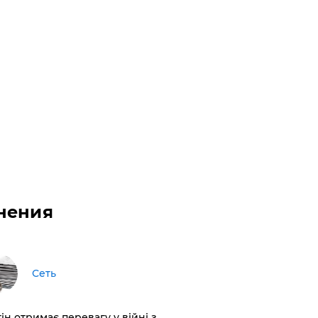
нения
Сеть
ін отримає перевагу у війні з