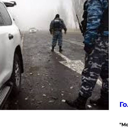
Го
"Мо