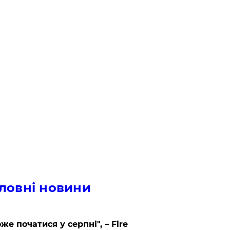
ловні новини
же початися у серпні", – Fire