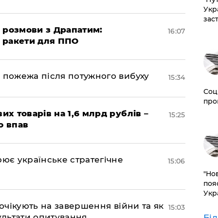
Укр
зас
 розмови з Драпатим:
16:07
і ракети для ППО
 пожежа після потужного вибуху
15:34
Соц
про
их товарів на 1,6 млрд рублів –
15:25
о впав
рює українське стратегічне
15:06
"Но
поя
Укр
 очікують на завершення війни та як
15:03
езультати опитування
Бі