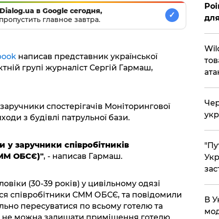
Poi
Dialog.ua в Google сегодня,
✓
для
пропустить главное завтра.
Wil
book
написав представник української
тов
ктній групі журналіст Сергій Гармаш,
ата
Чер
 заручники спостерігачів Моніторингової
укр
иходи з будівлі патрульної бази.
и у заручники співробітників
"Пу
СММ ОБСЄ)"
, - написав Гармаш.
Укр
зас
ловіки (30-39 років) у цивільному одязі
ися співробітники СММ ОБСЄ, та повідомили
В У
вільно пересуватися по всьому готелю та
мод
 їм не можна залишати приміщення готелю.