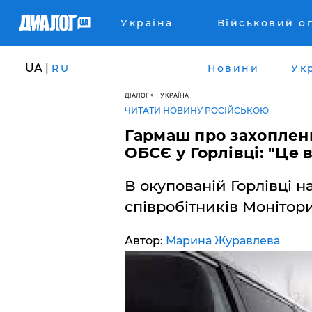
Україна
Військовий о
UA |
RU
Новини
Ук
ДІАЛОГ
УКРАЇНА
ЧИТАТИ НОВИНУ РОСІЙСЬКОЮ
Гармаш про захопленн
ОБСЄ у Горлівці: "Це
В окупованій Горлівці 
співробітників Монітори
Автор:
Марина Журавлева