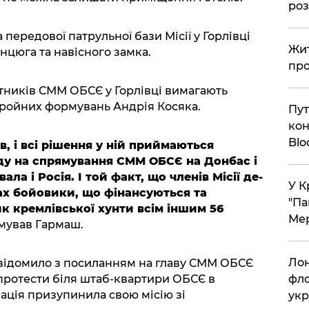
ро
 передової патрульної бази Місії у Горлівці
Жит
нцюга та навісного замка.
про
ітників СММ ОБСЄ у Горлівці вимагають
бройних формувань Андрія Косяка.
Пут
кон
Bl
в, і всі рішення у ній приймаються
ду на спрямування СММ ОБСЄ на Донбас і
вала і Росія. І той факт, що членів Місії де-
У К
ах бойовики, що фінансуються та
"Па
ик кремлівської хунти всім іншим 56
Мер
мував Гармаш.
Лон
овідомило з посиланням на главу СММ ОБСЄ
 протести біля штаб-квартири ОБСЄ в
фло
ція призупинила свою місію зі
укр