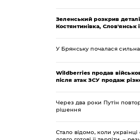
Зеленський розкрив деталі
Костянтинівка, Слов'янськ 
У Брянську почалася сильна
Wildberries продав військов
після атак ЗСУ продаж різк
Через два роки Путін повто
рішення
Стало відомо, коли українці
довго готові її терпіти, – р