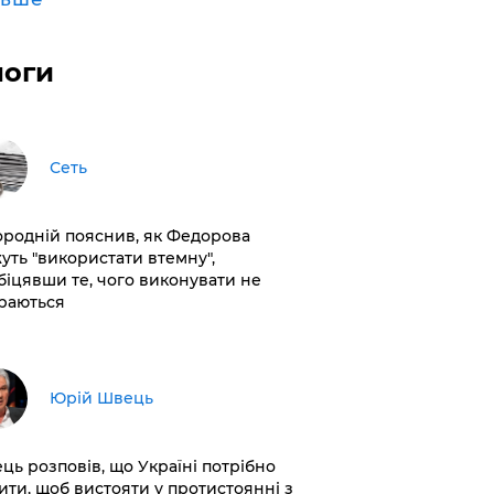
логи
Сеть
ородній пояснив, як Федорова
уть "використати втемну",
біцявши те, чого виконувати не
раються
Юрій Швець
ць розповів, що Україні потрібно
ити, щоб вистояти у протистоянні з