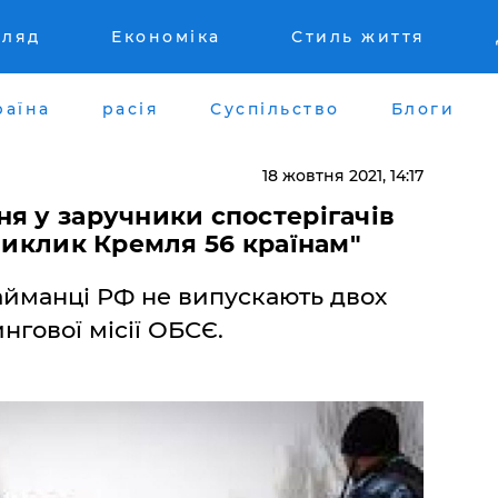
гляд
Економіка
Стиль життя
раїна
расія
Суспільство
Блоги
18 жовтня 2021, 14:17
я у заручники спостерігачів
 виклик Кремля 56 країнам"
найманці РФ не випускають двох
нгової місії ОБСЄ.