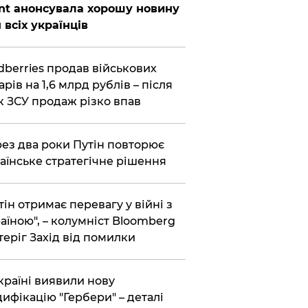
nt анонсувала хорошу новину
 всіх українців
dberries продав військових
арів на 1,6 млрд рублів – після
к ЗСУ продаж різко впав
ез два роки Путін повторює
аїнське стратегічне рішення
тін отримає перевагу у війні з
аїною", – колумніст Bloomberg
теріг Захід від помилки
країні виявили нову
ифікацію "Гербери" – деталі