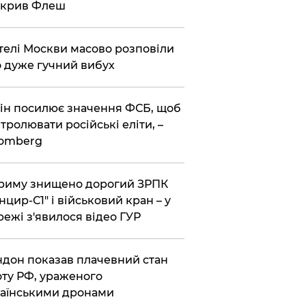
зкрив Флеш
елі Москви масово розповіли
 дуже гучний вибух
ін посилює значення ФСБ, щоб
тролювати російські еліти, –
oomberg
риму знищено дорогий ЗРПК
нцир-С1" і військовий кран – у
ежі з'явилося відео ГУР
дон показав плачевний стан
ту РФ, ураженого
аїнськими дронами