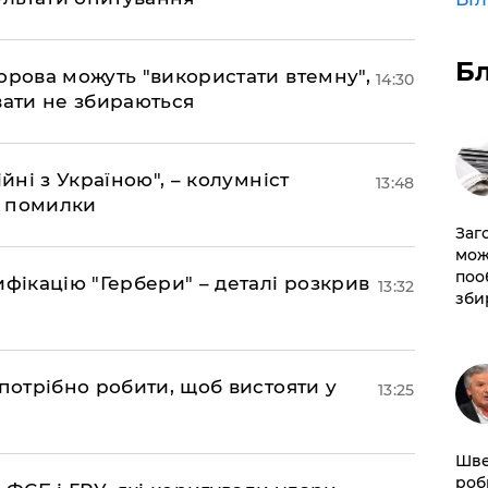
Б
орова можуть "використати втемну",
14:30
вати не збираються
йні з Україною", – колумніст
13:48
д помилки
Заг
мож
поо
фікацію "Гербери" – деталі розкрив
13:32
зби
потрібно робити, щоб вистояти у
13:25
Шве
роб