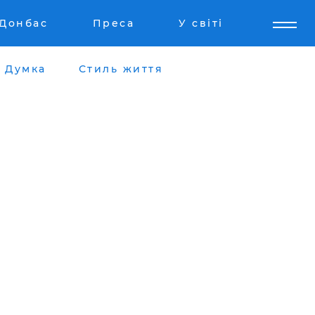
Донбас
Преса
У світі
Думка
Стиль життя