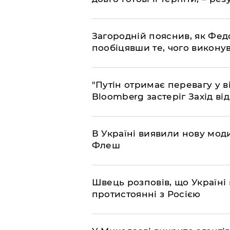
Загородній пояснив, як Фед
пообіцявши те, чого викону
"Путін отримає перевагу у ві
Bloomberg застеріг Захід ві
В Україні виявили нову моди
Флеш
Швець розповів, що Україні 
протистоянні з Росією