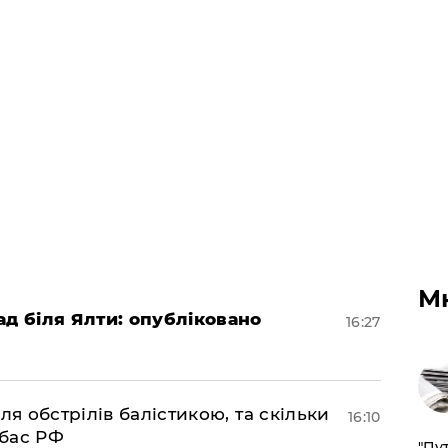
М
ад біля Ялти: опубліковано
16:27
ля обстрілів балістикою, та скільки
16:10
нбас РФ
"Пут