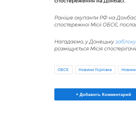
спостереження на Донбасі.
Раніше окупанти РФ на Донбас
спостережної Місії ОБСЄ, посл
Нагадаємо, у Донецьку
заблок
розміщується Місія спостерігач
ОБСЄ
Новини Горлівка
Новини
+ Добавить Комментарий