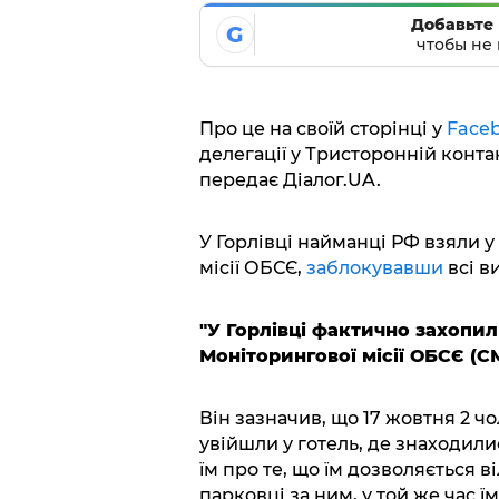
Добавьте 
G
чтобы не 
Про це на своїй сторінці у
Face
делегації у Тристоронній конта
передає Діалог.UA.
У Горлівці найманці РФ взяли у
місії ОБСЄ,
заблокувавши
всі в
"У Горлівці фактично захопил
Моніторингової місії ОБСЄ (
Він зазначив, що 17 жовтня 2 чо
увійшли у готель, де знаходил
їм про те, що їм дозволяється 
парковці за ним, у той же час