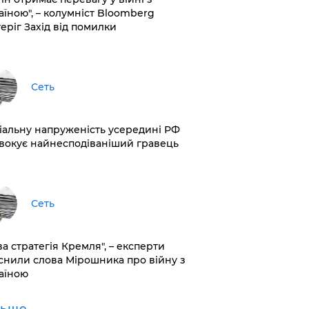
аїною", – колумніст Bloomberg
теріг Захід від помилки
Сеть
іальну напруженість усередині РФ
вокує найнесподіваніший гравець
Сеть
ва стратегія Кремля", – експерти
снили слова Мірошника про війну з
аїною
льше