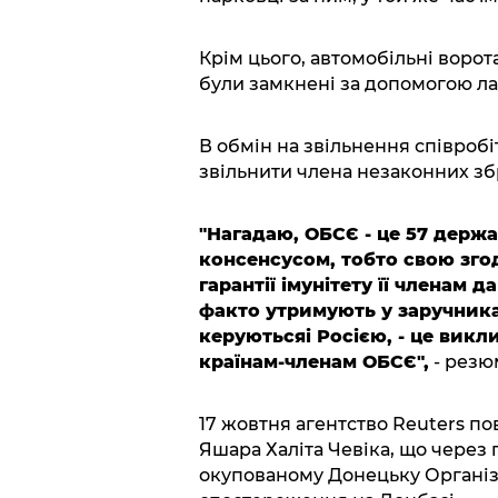
Крім цього, автомобільні ворота
були замкнені за допомогою ла
В обмін на звільнення співроб
звільнити члена незаконних з
"Нагадаю, ОБСЄ - це 57 держа
консенсусом, тобто свою зго
гарантії імунітету її членам да
факто утримують у заручник
керуютьсяі Росією, - це викл
країнам-членам ОБСЄ",
- резю
17 жовтня агентство Reuters п
Яшара Халіта Чевіка, що через
окупованому Донецьку Організа