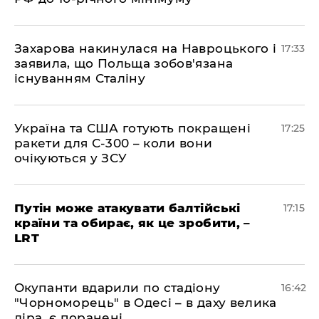
​Захарова накинулася на Навроцького і
17:33
заявила, що Польща зобов'язана
існуванням Сталіну
​Україна та США готують покращені
17:25
ракети для С-300 – коли вони
очікуються у ЗСУ
​Путін може атакувати балтійські
17:15
країни та обирає, як це зробити, –
LRT
​Окупанти вдарили по стадіону
16:42
"Чорноморець" в Одесі – в даху велика
діра, є поранені