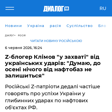
RU
Новини
Україна
расія
Суспільство
Блоги
ДІАЛОГ
РОСІЯ
ЧИТАТИ НОВИНУ РОСІЙСЬКОЮ
6 червня 2026, 16:24
Z-блогер Клімов "у захваті" від
українських ударів: "Думаю, до
осені нічого від нафтобаз не
залишиться"
Російські Z-патріоти дедалі частіше
говорять про успіхи України у
глибинних ударах по нафтових
об'єктах РФ.