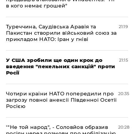
в кого немає грошей"
​Туреччина, Саудівська Аравія та
21:19
Пакистан створили військовий союз за
прикладом НАТО: Іран у гніві
​У США зробили ще один крок до
21:15
введення "пекельних санкцій" проти
Росії
​Чотири країни НАТО попередили про
20:35
загрозу повної анексії Південної Осетії
Росією
​'"Не той народ", - Соловйов образив
20:28
росіян через розмови про мобілізацію