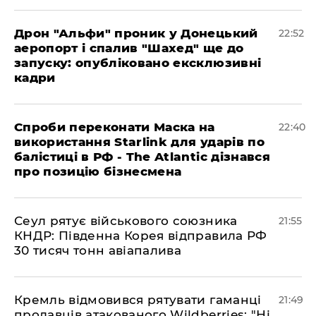
​Дрон "Альфи" проник у Донецький
22:52
аеропорт і спалив "Шахед" ще до
запуску: опубліковано ексклюзивні
кадри
​Спроби переконати Маска на
22:40
використання Starlink для ударів по
балістиці в РФ - The Atlantic дізнався
про позицію бізнесмена
​Сеул рятує військового союзника
21:55
КНДР: Південна Корея відправила РФ
30 тисяч тонн авіапалива
​Кремль відмовився рятувати гаманці
21:49
продавців атакованого Wildberries: "Ні