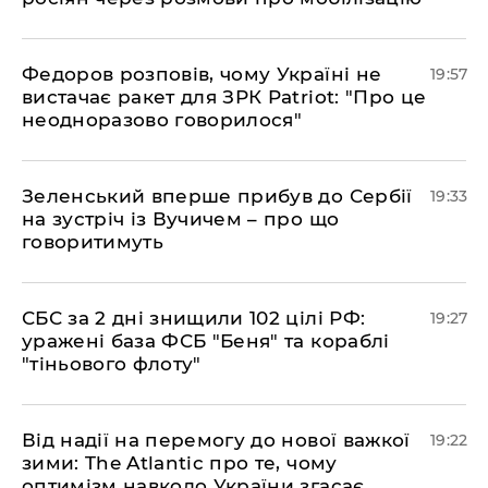
​Федоров розповів, чому Україні не
19:57
вистачає ракет для ЗРК Patriot: "Про це
неодноразово говорилося"
​Зеленський вперше прибув до Сербії
19:33
на зустріч із Вучичем – про що
говоритимуть
​СБС за 2 дні знищили 102 цілі РФ:
19:27
уражені база ФСБ "Беня" та кораблі
"тіньового флоту"
​Від надії на перемогу до нової важкої
19:22
зими: The Atlantic про те, чому
оптимізм навколо України згасає