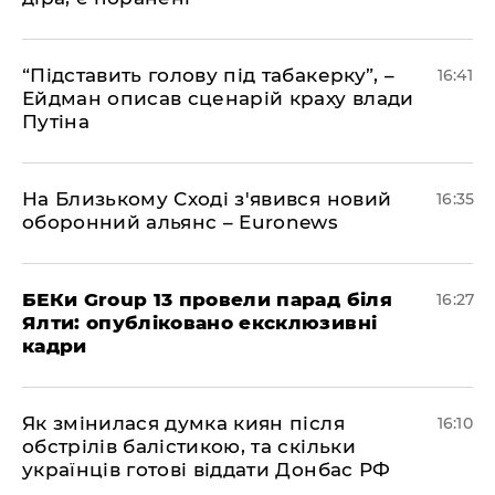
​“Підставить голову під табакерку”, –
16:41
Ейдман описав сценарій краху влади
Путіна
На Близькому Сході з'явився новий
16:35
оборонний альянс – Euronews
БЕКи Group 13 провели парад біля
16:27
Ялти: опубліковано ексклюзивні
кадри
Як змінилася думка киян після
16:10
обстрілів балістикою, та скільки
українців готові віддати Донбас РФ