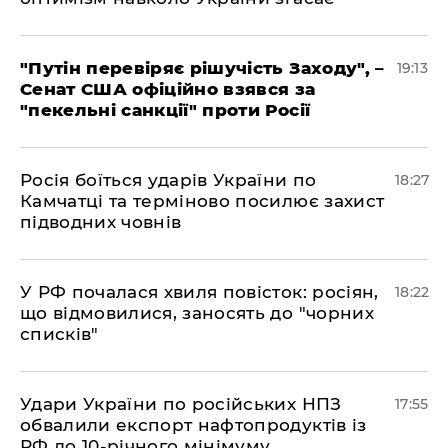
​"Путін перевіряє рішучість Заходу", –
19:13
Сенат США офіційно взявся за
"пекельні санкції" проти Росії
​Росія боїться ударів України по
18:27
Камчатці та терміново посилює захист
підводних човнів
​У РФ почалася хвиля повісток: росіян,
18:22
що відмовилися, заносять до "чорних
списків"
​Удари України по російських НПЗ
17:55
обвалили експорт нафтопродуктів із
РФ до 10-річного мінімуму