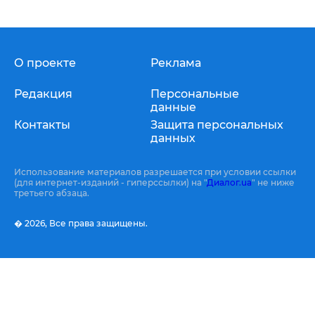
О проекте
Реклама
Редакция
Персональные
данные
Контакты
Защита персональных
данных
Использование материалов разрешается при условии ссылки
(для интернет-изданий - гиперссылки) на "
Диалог.ua
" не ниже
третьего абзаца.
� 2026,
Все права защищены.