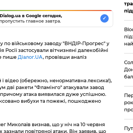
тра
під
Dialog.ua в Google сегодня,
✓
пропустить главное завтра.
Blo
під
у по військовому заводу "ВНДІР-Прогрес" у
най
я Росії застосували вітчизняні далекобійні
це пише
Діалог.UA
, провівши аналіз
Сол
Дон
бал
і відео (обережно, ненормативна лексика!),
ум дві ракети "Фламінго" атакували завод
 причому атака виявилася дуже успішною.
Пер
іксовано вибухи та пожежі, пошкоджено
рок
про
ег Миколаїв визнав, що у ніч на 10 червня
Пут
х зазнали повітряної атаки. Він заявив, що