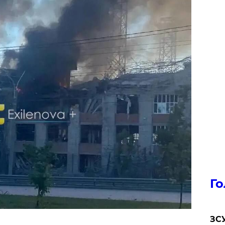
Го
ЗСУ