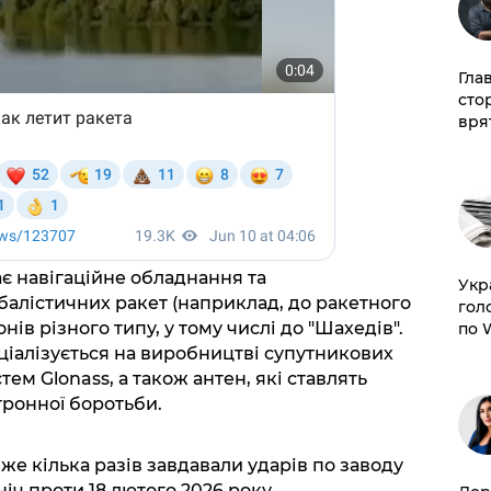
Гла
сто
врят
є навігаційне обладнання та
​Ук
балістичних ракет (наприклад, до ракетного
гол
нів різного типу, у тому числі до "Шахедів".
по 
ціалізується на виробництві супутникових
ем Glonass, а також антен, які ставлять
ронної боротьби.
е кілька разів завдавали ударів по заводу
іч проти 18 лютого 2026 року.