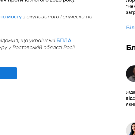
Лор
"Не
заг
по мосту
з окупованого Геніческа на
Бі
ідомив, що українські
БПЛА
Б
у у Ростовській області Росії.
Жда
від
який