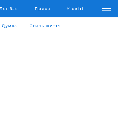
Донбас
Преса
У світі
Думка
Стиль життя