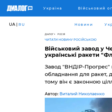
Україна
Військовий о
UA |
RU
Новини
Ук
ДІАЛОГ
РОСІЯ
ЧИТАТИ НОВИНУ РОСІЙСЬКОЮ
Військовий завод у 
українські ракети "Фл
Завод "ВНДІР-Прогрес" 
обладнання для ракет, др
тому він є законною ціл
Автор:
Виталий Николаенко