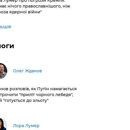
а Лумер про погрози Кремля:
має нічого православнішого, ніж
роза ядерної війни"
льше
логи
Олег Жданов
нов розповів, як Путін намагається
строчити "приліт чорного лебедя",
 "готується до зльоту"
​Лора Лумер