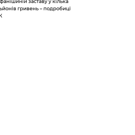
фанішиній заставу у кілька
ьйонів гривень – подробиці
К