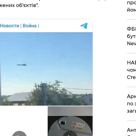
про
ених об'єктів".
йом
ФБР
бут
Ne
НАБ
чом
Ст
Арм
по 
заг
Ант