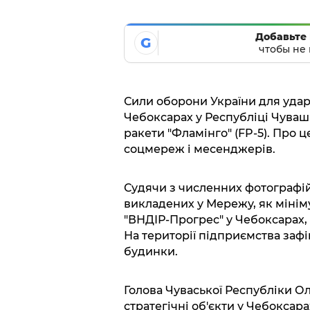
Добавьте 
G
чтобы не 
Сили оборони України для удар
Чебоксарах у Республіці Чуваші
ракети "Фламінго" (FP-5). Про 
соцмереж і месенджерів.
Судячи з численних фотографій 
викладених у Мережу, як мінім
"ВНДІР-Прогрес" у Чебоксарах,
На території підприємства заф
будинки.
Голова Чуваської Республіки Ол
стратегічні об'єкти у Чебоксара