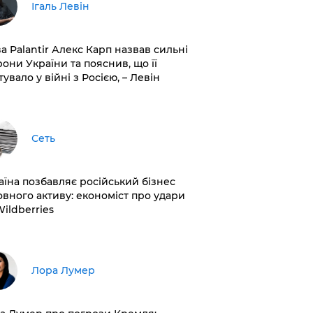
Ігаль Левін
ва Palantir Алекс Карп назвав сильні
рони України та пояснив, що її
увало у війні з Росією, – Левін
Сеть
раїна позбавляє російський бізнес
овного активу: економіст про удари
Wildberries
​Лора Лумер