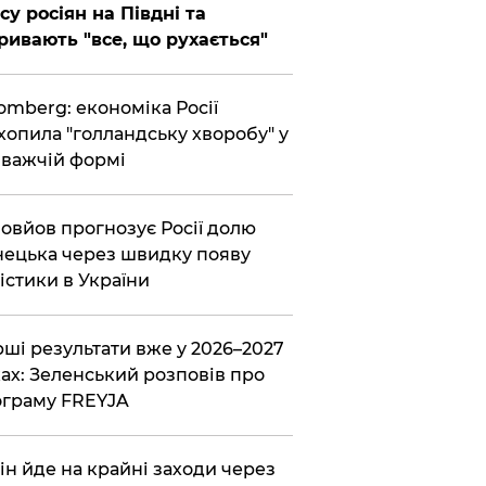
су росіян на Півдні та
ривають "все, що рухається"
omberg: економіка Росії
хопила "голландську хворобу" у
важчій формі
овйов прогнозує Росії долю
ецька через швидку появу
істики в України
ші результати вже у 2026–2027
ах: Зеленський розповів про
граму FREYJA
ін йде на крайні заходи через