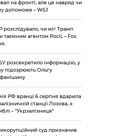
вал на фронті, але це навряд чи
у допоможе – WSJ
 розслідувало, чи міг Трамп
и таємним агентом Росії, – Fox
ws
У розсекретило інформацію, у
у підозрюють Ольгу
ефанішину
ія РФ вранці 6 серпня вдарила
залізничній станції Лозова, є
иблі – "Укрзалізниця"
икорупційний суд призначив