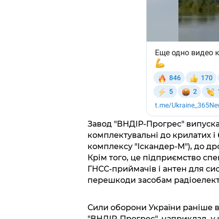
Завод "ВНДІР-Прогрес" випуска
комплектувальні до крилатих і 
комплексу "Іскандер-М"), до дро
Крім того, це підприємство спе
ГНСС-приймачів і антен для сист
перешкоди засобам радіоелект
Сили оборони України раніше вж
"ВНДІР-Прогрес", наприклад, у н