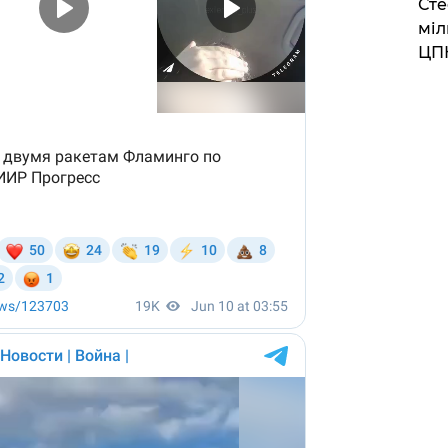
Сте
міл
ЦП