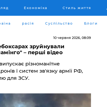
гляд
Економіка
Стиль життя
раїна
расія
Суспільство
Блоги
10 червня 2026, 08:09
Чебоксарах зруйнували
амінго" – перші відео
випускає різноманітне
онів і систем зв'язку армії РФ,
лю для ЗСУ.