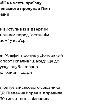
бії на честь приїзду
енського пролунав Гімн
аїни
ик виступив із відвертим
нанням перед "останнім
цем" у кар'єрі
он "Альфи" проник у Донецький
опорт і спалив "Шахед" ще до
уску: опубліковано
клюзивні кадри
ул рятує військового союзника
Р: Південна Корея відправила
30 тисяч тонн авіапалива