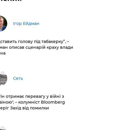
Ігор Ейдман
дставить голову під табакерку”, –
ман описав сценарій краху влади
іна
Сеть
ін отримає перевагу у війні з
аїною", – колумніст Bloomberg
теріг Захід від помилки