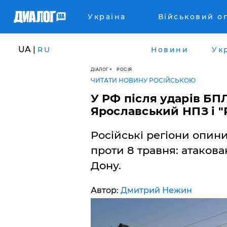
Україна
Військовий о
UA |
RU
Новини
Ук
ДІАЛОГ
РОСІЯ
ЧИТАТИ НОВИНУ РОСІЙСЬКОЮ
У РФ після ударів БП
Ярославський НПЗ і 
Російські регіони опин
проти 8 травня: атакова
Дону.
Автор:
Дмитрий Нежин