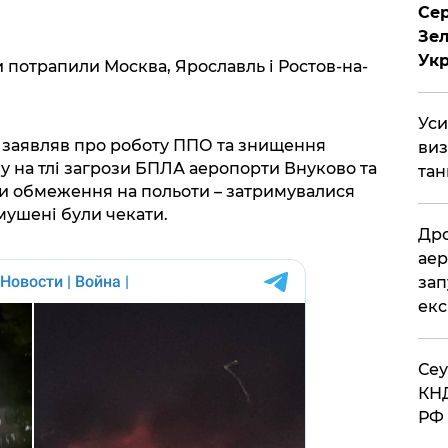
Сер
Зел
Укр
ри потрапили Москва, Ярославль і Ростов-на-
​Ус
н заявляв про роботу ППО та знищення
виз
у на тлі загрози БПЛА аеропорти Внуково та
тан
 обмеження на польоти – затримувалися
мушені були чекати.
​Др
аер
зап
екс
​Се
КНД
РФ 