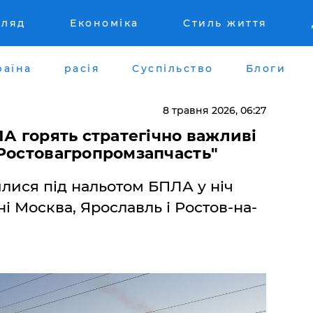
гляд
Економіка
Стиль життя
раїна
расія
Суспільство
Блоги
8 травня 2026, 06:27
ЛА горять стратегічно важливі
"Ростовагропромзапчасть"
илися під нальотом БПЛА у ніч
ні Москва, Ярославль і Ростов-на-