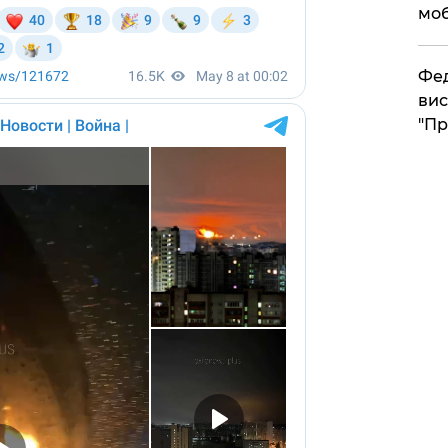
моб
​Фе
вис
"Пр