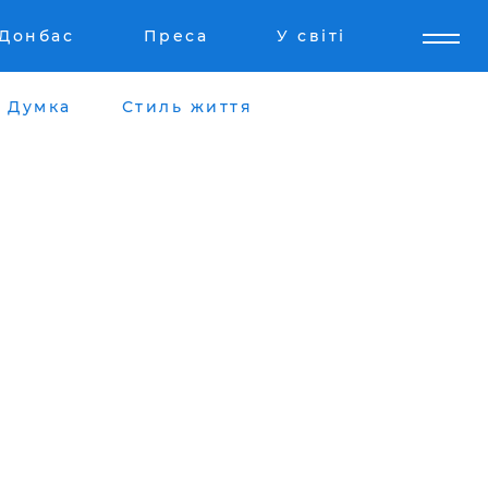
Донбас
Преса
У світі
Думка
Стиль життя