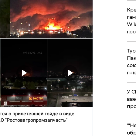
​Кр
гам
Wil
гро
​Ту
Пак
сою
гні
​У 
вве
про
​'"
обр