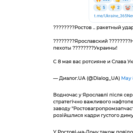
????????Ростов .. ракетный уда
????????Ярославский ????????
пехоты ????????Украины!
C 8 мая вас ротсияне и Слава У
— Диалог.UA (@Dialog_UA)
May 
Водночас у Ярославлі після сер
стратегічно важливого нафтоп
заводу "Ростовагропромзапчасть
розійшлися кадри густого диму
У Ростові-на-Дону також повід