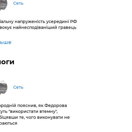
Сеть
іальну напруженість усередині РФ
вокує найнесподіваніший гравець
льше
логи
Сеть
ородній пояснив, як Федорова
уть "використати втемну",
біцявши те, чого виконувати не
раються