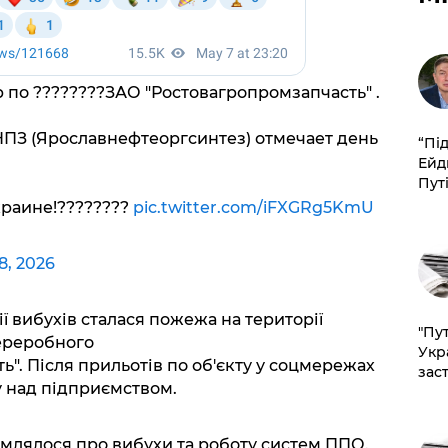
р по ????????ЗАО "Ростовагропромзапчасть" .
НПЗ (Ярославнефтеоргсинтез) отмечает день
​“Пі
Ейд
Пут
краине!????????
pic.twitter.com/iFXGRg5KmU
8, 2026
ії вибухів сталася пожежа на території
"Пут
ереробного
Укр
". Після прильотів по об'єкту у соцмережах
зас
 над підприємством.
омлялося про вибухи та роботу систем ППО.