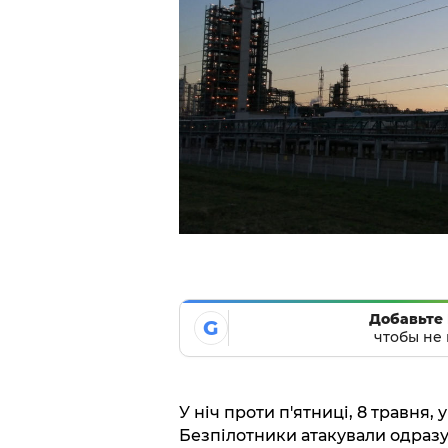
Добавьте 
G
чтобы не 
У ніч проти п'ятниці, 8 травня,
Безпілотники атакували одразу