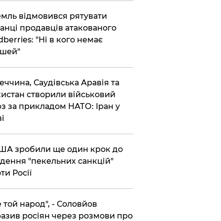
емль відмовився рятувати
анці продавців атакованого
dberries: "Ні в кого немає
шей"
реччина, Саудівська Аравія та
истан створили військовий
з за прикладом НАТО: Іран у
ві
США зробили ще один крок до
дення "пекельних санкцій"
ти Росії
Не той народ", - Соловйов
азив росіян через розмови про