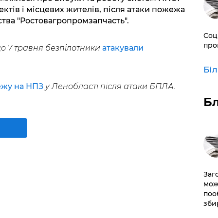
ктів і місцевих жителів, після атаки пожежа
ства "Ростовагропромзапчасть".
Соц
про
о 7 травня безпілотники
атакували
Бі
жу на НПЗ
у Ленобласті після атаки БПЛА.
Б
Заг
мож
поо
зби