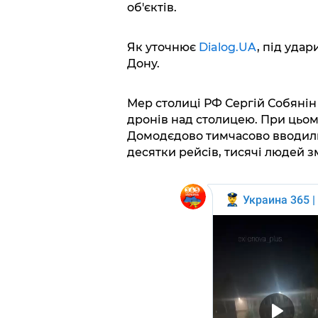
об'єктів.
Як уточнює
Dialog.UA
, під уда
Дону.
Мер столиці РФ Сергій Собяні
дронів над столицею. При цьом
Домодєдово тимчасово вводили
десятки рейсів, тисячі людей з