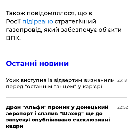
Також повідомлялося, що в
Росії
підірвано
стратегічний
газопровід, який забезпечує об'єкти
ВПК.
Останні новини
​Усик виступив із відвертим визнанням
23:19
перед "останнім танцем" у кар'єрі
​Дрон "Альфи" проник у Донецький
22:52
аеропорт і спалив "Шахед" ще до
запуску: опубліковано ексклюзивні
кадри