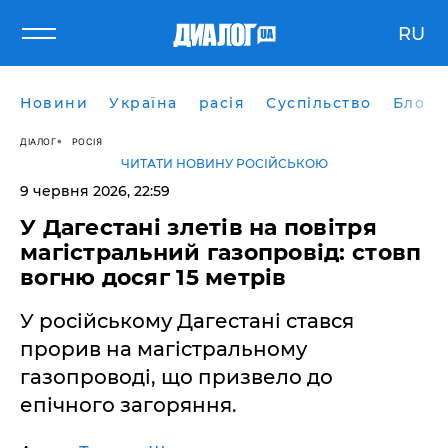
RU
Новини
Україна
расія
Суспільство
Блоги
ДІАЛОГ
РОСІЯ
ЧИТАТИ НОВИНУ РОСІЙСЬКОЮ
9 червня 2026, 22:59
​У Дагестані злетів на повітря
магістральний газопровід: стовп
вогню досяг 15 метрів
У російському Дагестані стався
прорив на магістральному
газопроводі, що призвело до
епічного загоряння.