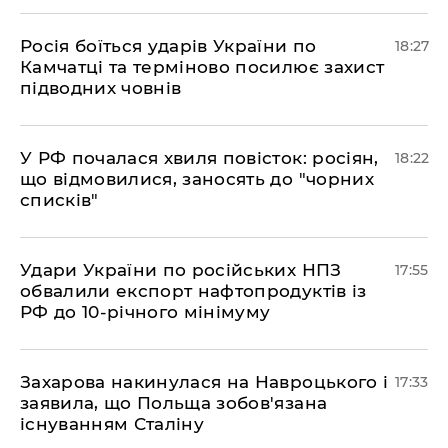
​Росія боїться ударів України по
18:27
Камчатці та терміново посилює захист
підводних човнів
​У РФ почалася хвиля повісток: росіян,
18:22
що відмовилися, заносять до "чорних
списків"
​Удари України по російських НПЗ
17:55
обвалили експорт нафтопродуктів із
РФ до 10-річного мінімуму
​Захарова накинулася на Навроцького і
17:33
заявила, що Польща зобов'язана
існуванням Сталіну