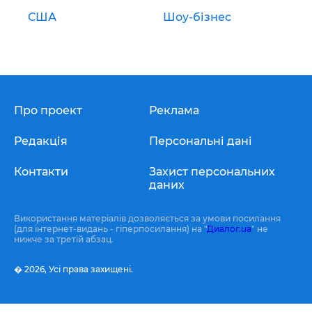
США
Шоу-бізнес
Про проект
Реклама
Редакція
Персональні дані
Контакти
Захист персональних
даних
Використання матеріалів дозволяється за умови посилання
(для інтернет-видань - гіперпосилання) на "
Диалог.ua
" не
нижче за третій абзац.
� 2026,
Усі права захищені.