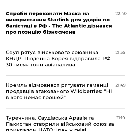
​Спроби переконати Маска на
22:40
використання Starlink для ударів по
балістиці в РФ - The Atlantic дізнався
про позицію бізнесмена
​Сеул рятує військового союзника
21:55
КНДР: Південна Корея відправила РФ
30 тисяч тонн авіапалива
​Кремль відмовився рятувати гаманці
21:49
продавців атакованого Wildberries: "Ні
в кого немає грошей"
​Туреччина, Саудівська Аравія та
21:19
Пакистан створили військовий союз за
прикладом НАТО: Іран у гніві