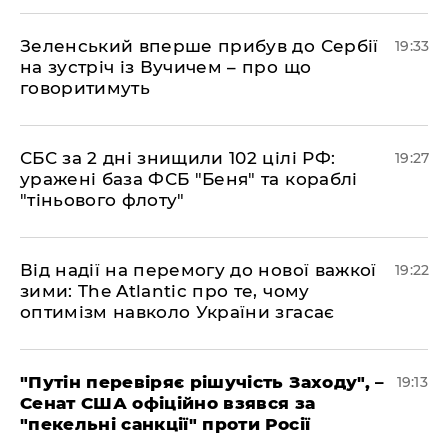
​Зеленський вперше прибув до Сербії
19:33
на зустріч із Вучичем – про що
говоритимуть
​СБС за 2 дні знищили 102 цілі РФ:
19:27
уражені база ФСБ "Беня" та кораблі
"тіньового флоту"
​Від надії на перемогу до нової важкої
19:22
зими: The Atlantic про те, чому
оптимізм навколо України згасає
​"Путін перевіряє рішучість Заходу", –
19:13
Сенат США офіційно взявся за
"пекельні санкції" проти Росії