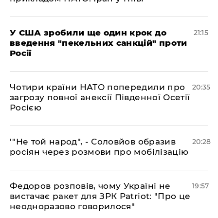
​У США зробили ще один крок до
21:15
введення "пекельних санкцій" проти
Росії
​Чотири країни НАТО попередили про
20:35
загрозу повної анексії Південної Осетії
Росією
​'"Не той народ", - Соловйов образив
20:28
росіян через розмови про мобілізацію
​Федоров розповів, чому Україні не
19:57
вистачає ракет для ЗРК Patriot: "Про це
неодноразово говорилося"