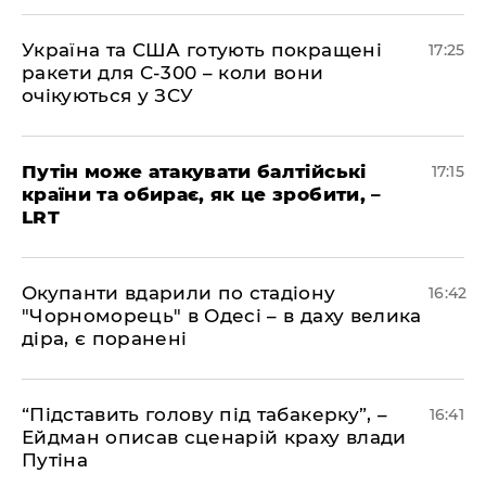
​Україна та США готують покращені
17:25
ракети для С-300 – коли вони
очікуються у ЗСУ
​Путін може атакувати балтійські
17:15
країни та обирає, як це зробити, –
LRT
​Окупанти вдарили по стадіону
16:42
"Чорноморець" в Одесі – в даху велика
діра, є поранені
​“Підставить голову під табакерку”, –
16:41
Ейдман описав сценарій краху влади
Путіна