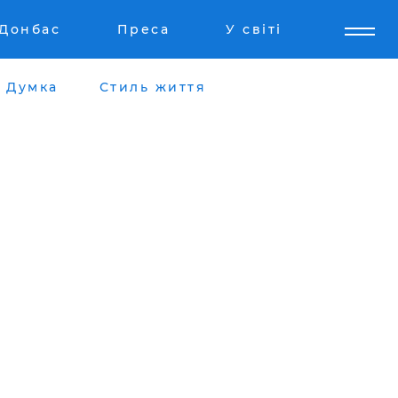
Донбас
Преса
У світі
Думка
Стиль життя