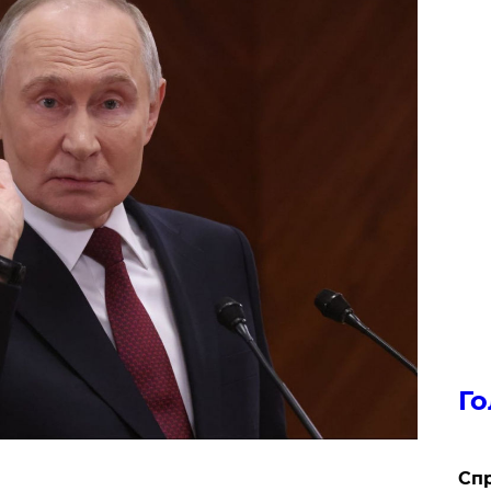
Го
​Сп