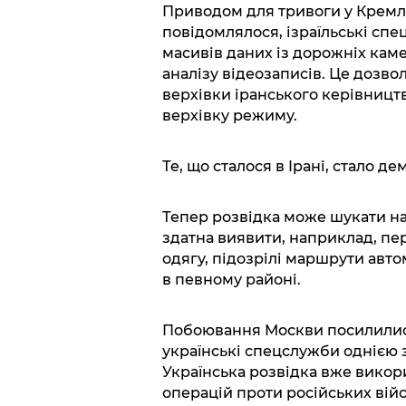
Приводом для тривоги у Кремлі
повідомлялося, ізраїльські сп
масивів даних із дорожніх кам
аналізу відеозаписів. Це дозвол
верхівки іранського керівництв
верхівку режиму.
Те, що сталося в Ірані, стало д
Тепер розвідка може шукати на
здатна виявити, наприклад, пе
одягу, підозрілі маршрути авт
в певному районі.
Побоювання Москви посилилися
українські спецслужби однією з
Українська розвідка вже викор
операцій проти російських вій