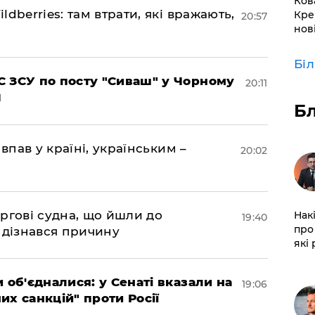
Ков
dberries: там втрати, які вражають,
Кре
20:57
нов
Бі
 ЗСУ по посту "Сиваш" у Чорному
20:11
Б
впав у країні, українським –
20:02
ргові судна, що йшли до
Нак
19:40
про 
 дізнався причину
які
 об'єдналися: у Сенаті вказали на
19:06
х санкцій" проти Росії