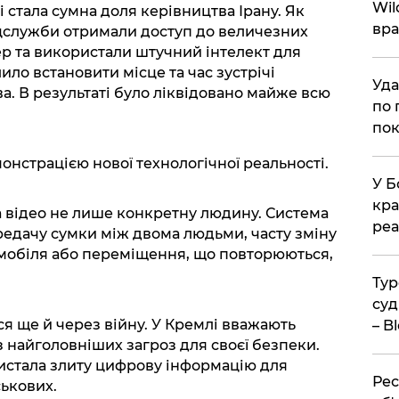
Wil
 стала сумна доля керівництва Ірану. Як
вра
ецслужби отримали доступ до величезних
ер та використали штучний інтелект для
ило встановити місце та час зустрічі
Уда
а. В результаті було ліквідовано майже всю
по 
пок
емонстрацією нової технологічної реальності.
У Б
кра
 відео не лише конкретну людину. Система
реа
редачу сумки між двома людьми, часту зміну
омобіля або переміщення, що повторюються,
Тур
суд
 ще й через війну. У Кремлі вважають
– B
 найголовніших загроз для своєї безпеки.
истала злиту цифрову інформацію для
Рес
ськових.