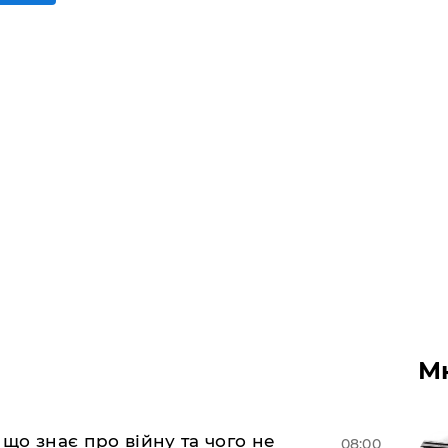
М
 що знає про війну та чого не
08:00