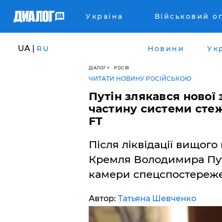
Україна
Військовий о
UA |
RU
Новини
Ук
ДІАЛОГ
РОСІЯ
ЧИТАТИ НОВИНУ РОСІЙСЬКОЮ
​Путін злякався нової
частину системи стеже
FT
Після ліквідації вищого
Кремля Володимира Пут
камери спецспостереж
Автор:
Татьяна Шевченко