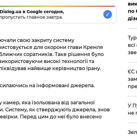
вик
по 
Dialog.ua в Google сегодня,
✓
пропустить главное завтра.
діз
Тур
ючали свою закриту систему
всі
ристовується для охорони глави Кремля
зве
ближчих соратників. Таке рішення було
, використовуючи високі технології та
ліквідував найвище керівництво Ірану.
ЄС 
зам
посилаючись на інформовані джерела.
пре
камер, яка ізольована від загальної
У П
. Систему, як стверджують джерела, знов
не 
евірки. Перед цим до неї було внесено
Зел