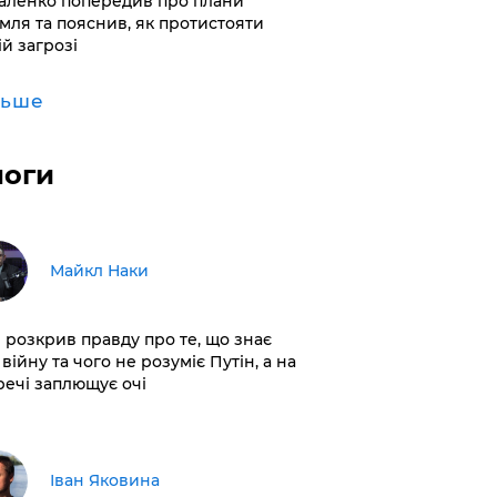
аленко попередив про плани
мля та пояснив, як протистояти
ій загрозі
льше
логи
Майкл Наки
і розкрив правду про те, що знає
війну та чого не розуміє Путін, а на
 речі заплющує очі
Іван Яковина