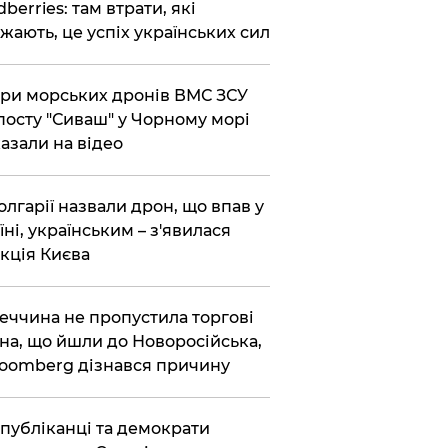
dberries: там втрати, які
жають, це успіх українських сил
ри морських дронів ВМС ЗСУ
посту "Сиваш" у Чорному морі
азали на відео
олгарії назвали дрон, що впав у
їні, українським – з'явилася
кція Києва
еччина не пропустила торгові
на, що йшли до Новоросійська,
loomberg дізнався причину
публіканці та демократи