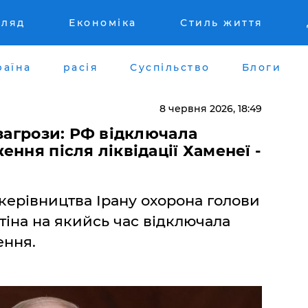
гляд
Економіка
Стиль життя
раїна
расія
Суспільство
Блоги
8 червня 2026, 18:49
 загрози: РФ відключала
ння після ліквідації Хаменеї -
 керівництва Ірану охорона голови
іна на якийсь час відключала
ення.