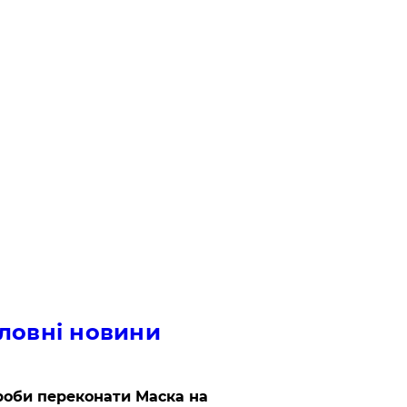
ловні новини
роби переконати Маска на