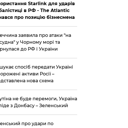
ористання Starlink для ударів
балістиці в РФ - The Atlantic
нався про позицію бізнесмена
еччина заявила про атаки "на
 судна" у Чорному морі та
рнулася до РФ і України
шукає спосіб передати Україні
орожені активи Росії –
дставлена ​​нова схема
утіна не буде перемоги, Україна
піде з Донбасу – Зеленський
енський про удари по