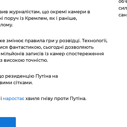
об'
сил
явив журналістам, що окремі камери в
сан
і поруч із Кремлем, як і раніше,
лому.
е змінює правила гри у розвідці. Технології,
лися фантастикою, сьогодні дозволяють
мільйонів записів із камер спостереження
 з високою точністю.
о резиденцію Путіна на
ими сітками.
ії
наростає
хвиля гніву проти Путіна.