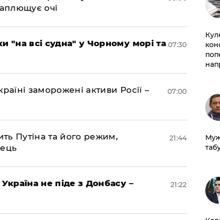
 заплющує очі
Кул
и "на всі судна" у Чорному морі та
кон
07:30
поп
нап
раїні заморожені активи Росії –
07:00
ить Путіна та його режим,
Муж
21:44
табу
нець
 Україна не піде з Донбасу –
21:22