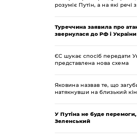
розуміє Путін, а на які речі
Туреччина заявила про атак
звернулася до РФ і України
ЄС шукає спосіб передати Ук
представлена ​​нова схема
Яковина назвав те, що загуб
натякнувши на близький кі
У Путіна не буде перемоги,
Зеленський