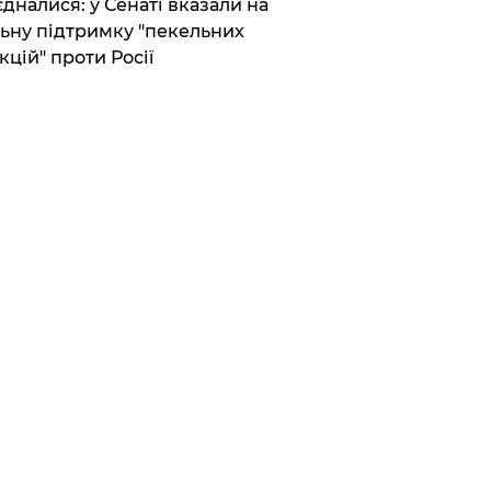
єдналися: у Сенаті вказали на
ьну підтримку "пекельних
кцій" проти Росії