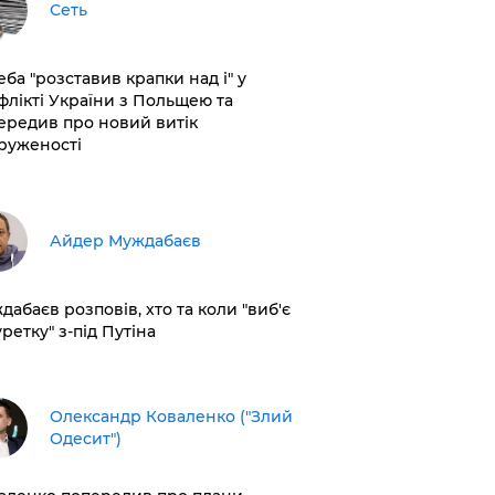
Сеть
еба "розставив крапки над і" у
флікті України з Польщею та
ередив про новий витік
руженості
Айдер Муждабаєв
дабаєв розповів, хто та коли "виб'є
ретку" з-під Путіна
Олександр Коваленко ("Злий
Одесит")