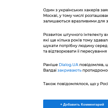
Один з українських хакерів за
Москві, у тому числі розташован
залишаються вразливими для з
Розвиток штучного інтелекту вж
які ще кілька років тому здава
шукати потрібну людину серед 
та відтворювати її пересування
Раніше
Dialog.UA
повідомляв, щ
Валдаї
закривають
протидронов
Також повідомлялося, що у Рос
+ Добавить Комментарий