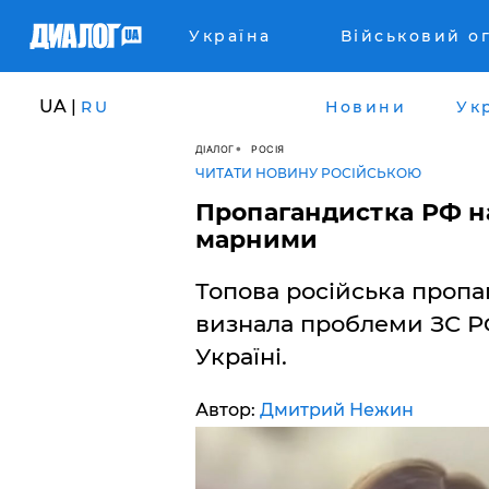
Україна
Військовий о
UA |
RU
Новини
Ук
ДІАЛОГ
РОСІЯ
ЧИТАТИ НОВИНУ РОСІЙСЬКОЮ
Пропагандистка РФ н
марними
Топова російська пропа
визнала проблеми ЗС РФ
Україні.
Автор:
Дмитрий Нежин