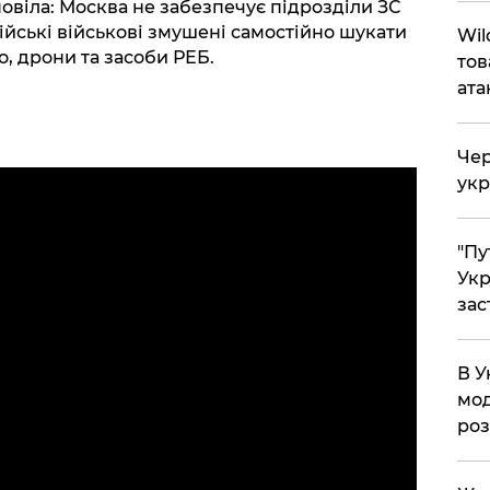
овіла: Москва не забезпечує підрозділи ЗС
йські військові змушені самостійно шукати
Wil
о, дрони та засоби РЕБ.
тов
ата
Чер
укр
"Пу
Укр
зас
В У
мод
ро