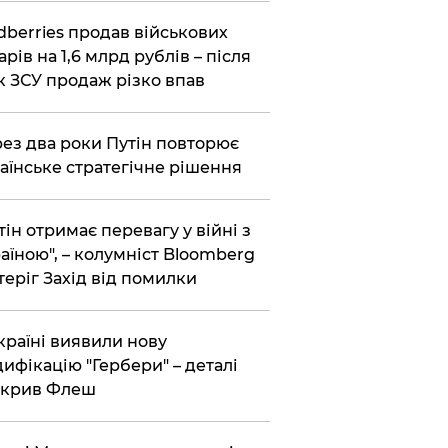
dberries продав військових
арів на 1,6 млрд рублів – після
к ЗСУ продаж різко впав
ез два роки Путін повторює
аїнське стратегічне рішення
тін отримає перевагу у війні з
аїною", – колумніст Bloomberg
теріг Захід від помилки
країні виявили нову
ифікацію "Гербери" – деталі
зкрив Флеш