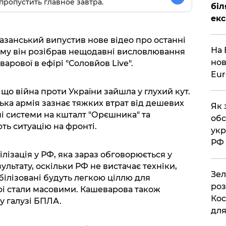
пропустить главное завтра.
біл
екс
азанський випустив нове відео про останні
На 
ому він розібрав нещодавні висловлювання
нов
арової в ефірі "Соловйов Live".
Eu
 що війна проти України зайшла у глухий кут.
ька армія зазнає тяжких втрат від дешевих
Як 
ні системи на кшталт "Орєшника" та
обс
ть ситуацію на фронті.
укр
РФ
білізація у РФ, яка зараз обговорюється у
ультату, оскільки РФ не вистачає техніки,
Зел
обілізовані будуть легкою ціллю для
роз
трі стали масовими. Кашеварова також
Кос
у галузі БПЛА.
дл