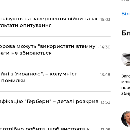
Бі
 очікують на завершення війни та як
15:03
езультати опитування
Б
орова можуть "використати втемну",
14:30
вати не збираються
йні з Україною", – колумніст
13:48
Заг
д помилки
мож
поо
зби
фікацію "Гербери" – деталі розкрив
13:32
потрібно робити, щоб вистояти у
13:25