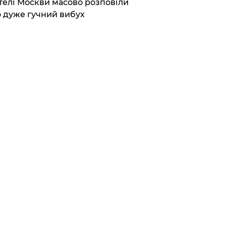
елі Москви масово розповіли
 дуже гучний вибух