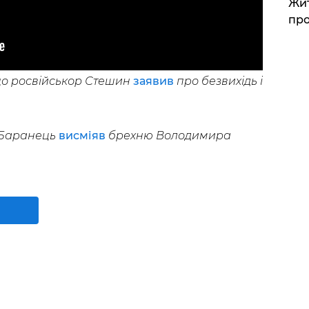
Жит
про
що росвійськор Стешин
заявив
про безвихідь і
 Баранець
висміяв
брехню Володимира