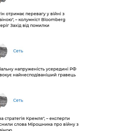
ін отримає перевагу у війні з
аїною", – колумніст Bloomberg
теріг Захід від помилки
Сеть
іальну напруженість усередині РФ
вокує найнесподіваніший гравець
Сеть
ва стратегія Кремля", – експерти
снили слова Мірошника про війну з
аїною