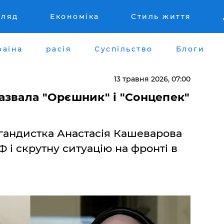
гляд
Економіка
Стиль життя
раїна
расія
Суспільство
Блоги
13 травня 2026, 07:00
азвала "Орєшник" і "Сонцепек"
гандистка Анастасія Кашеварова
 і скрутну ситуацію на фронті в