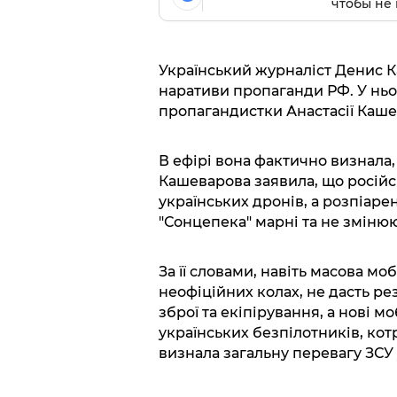
чтобы не 
Український журналіст Денис К
наративи пропаганди РФ. У нь
пропагандистки Анастасії Кашев
В ефірі вона фактично визнала,
Кашеварова заявила, що російс
українських дронів, а розпіаре
"Сонцепека" марні та не змінюю
За її словами, навіть масова мо
неофіційних колах, не дасть рез
зброї та екіпірування, а нові м
українських безпілотників, ко
визнала загальну перевагу ЗСУ 