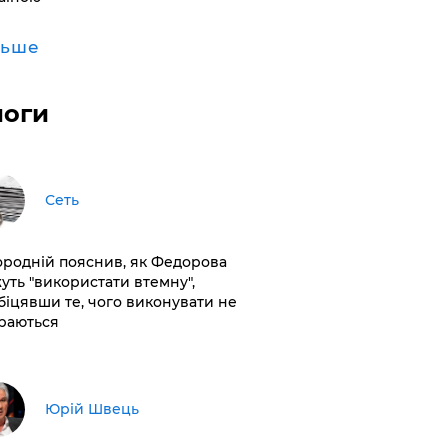
льше
логи
Сеть
ородній пояснив, як Федорова
уть "використати втемну",
біцявши те, чого виконувати не
раються
Юрій Швець