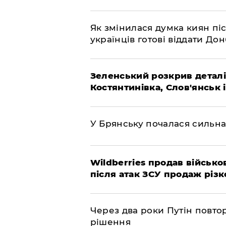
Як змінилася думка киян піс
українців готові віддати До
Зеленський розкрив деталі
Костянтинівка, Слов'янськ 
У Брянську почалася сильна
Wildberries продав військов
після атак ЗСУ продаж різк
Через два роки Путін повто
рішення