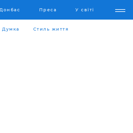
Донбас
Преса
У світі
Думка
Стиль життя