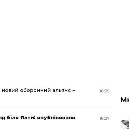
я новий оборонний альянс –
16:35
М
ад біля Ялти: опубліковано
16:27