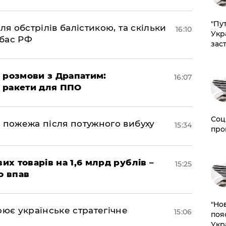
"Пут
ля обстрілів балістикою, та скільки
16:10
Укр
нбас РФ
зас
 розмови з Драпатим:
16:07
і ракети для ППО
Соц
 пожежа після потужного вибуху
15:34
про
их товарів на 1,6 млрд рублів –
15:25
о впав
"Но
рює українське стратегічне
15:06
поя
Укр