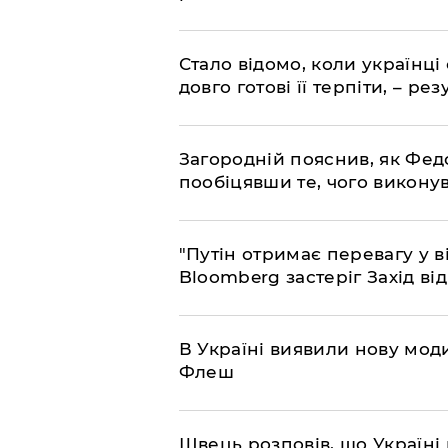
Стало відомо, коли українці
довго готові її терпіти, – р
Загородній пояснив, як Фед
пообіцявши те, чого викону
"Путін отримає перевагу у ві
Bloomberg застеріг Захід ві
В Україні виявили нову моди
Флеш
Швець розповів, що Україні 