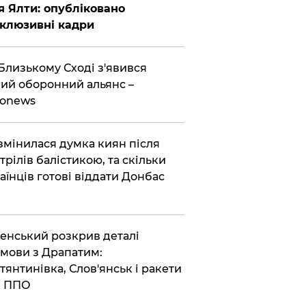
я Ялти: опубліковано
клюзивні кадри
Близькому Сході з'явився
ий оборонний альянс –
ronews
змінилася думка киян після
трілів балістикою, та скільки
аїнців готові віддати Донбас
енський розкрив деталі
мови з Драпатим:
тянтинівка, Слов'янськ і ракети
я ППО