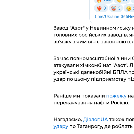
Завод "Азот" у Невинномиську н
головних російських заводів, я
зв'язку з чим він є законною ці
За час повномасштабної війни 
атакували хімкомбінат "Азот". Л
українські далекобійні БПЛА тр
удар по цьому підприємству пі
Раніше ми показали
пожежу
на
перекачування нафти Росією.
Нагадаємо,
Діалог.UA
також пов
удару
по Таганрогу, де роблять