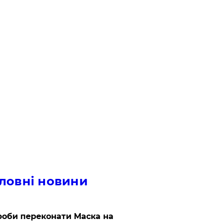
ловні новини
роби переконати Маска на