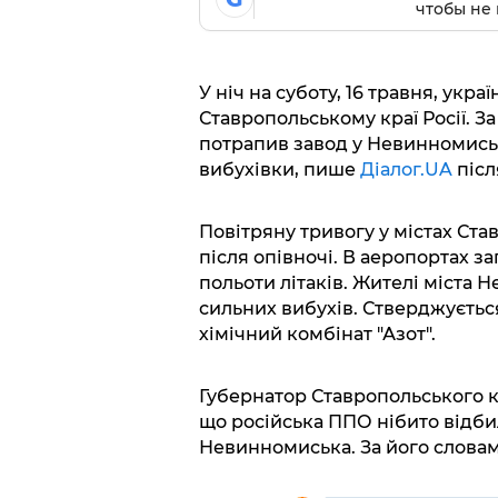
чтобы не 
У ніч на суботу, 16 травня, укра
Ставропольському краї Росії. З
потрапив завод у Невинномись
вибухівки, пише
Діалог.UA
післ
Повітряну тривогу у містах Ст
після опівночі. В аеропортах 
польоти літаків. Жителі міста
сильних вибухів. Стверджуєтьс
хімічний комбінат "Азот".
Губернатор Ставропольського
що російська ППО нібито відби
Невинномиська. За його словами