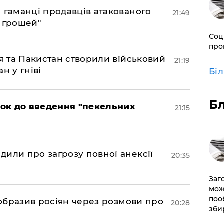
и гаманці продавців атакованого
21:49
є грошей"
Соц
про
ія та Пакистан створили військовий
21:19
н у гніві
Бі
Б
рок до введення "пекельних
21:15
дили про загрозу повної анексії
20:35
Заг
мож
поо
в образив росіян через розмови про
20:28
зби