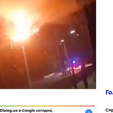
Го
​Сп
Dialog.ua в Google сегодня,
✓