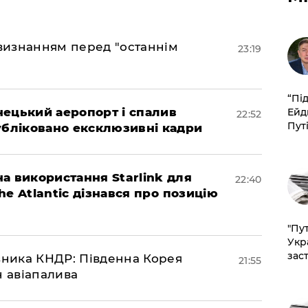
 визнанням перед "останнім
23:19
​“Пі
нецький аеропорт і спалив
Ейд
22:52
Пут
убліковано ексклюзивні кадри
а використання Starlink для
22:40
The Atlantic дізнався про позицію
"Пут
Укр
зас
юзника КНДР: Південна Корея
21:55
н авіапалива