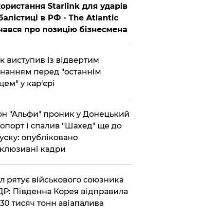
ористання Starlink для ударів
балістиці в РФ - The Atlantic
нався про позицію бізнесмена
ик виступив із відвертим
нанням перед "останнім
цем" у кар'єрі
он "Альфи" проник у Донецький
опорт і спалив "Шахед" ще до
уску: опубліковано
клюзивні кадри
ул рятує військового союзника
Р: Південна Корея відправила
30 тисяч тонн авіапалива