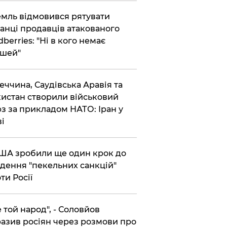
емль відмовився рятувати
анці продавців атакованого
dberries: "Ні в кого немає
шей"
реччина, Саудівська Аравія та
истан створили військовий
з за прикладом НАТО: Іран у
ві
США зробили ще один крок до
дення "пекельних санкцій"
ти Росії
Не той народ", - Соловйов
азив росіян через розмови про