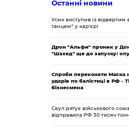
Останні новини
​Усик виступив із відвертим
танцем" у кар'єрі
​Дрон "Альфи" проник у До
"Шахед" ще до запуску: оп
​Спроби переконати Маска н
ударів по балістиці в РФ - 
бізнесмена
​Сеул рятує військового со
відправила РФ 30 тисяч тон