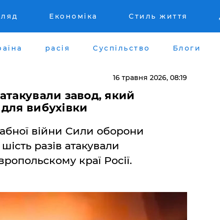
гляд
Економіка
Стиль життя
раїна
расія
Суспільство
Блоги
16 травня 2026, 08:19
 атакували завод, який
 для вибухівки
абної війни Сили оборони
шість разів атакували
вропольскому краї Росії.