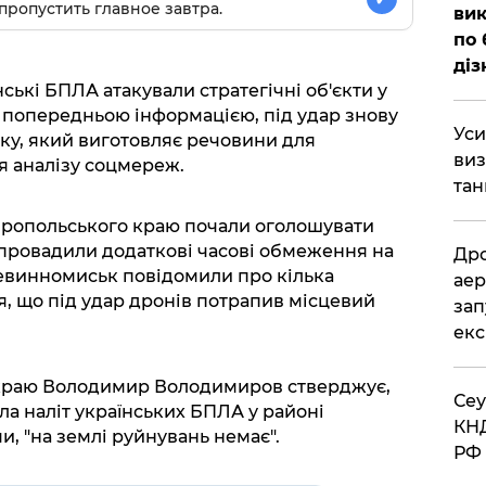
пропустить главное завтра.
вик
по 
діз
їнські БПЛА атакували стратегічні об'єкти у
а попередньою інформацією, під удар знову
​Ус
ку, який виготовляє речовини для
виз
я аналізу соцмереж.
тан
авропольського краю почали оголошувати
запровадили додаткові часові обмеження на
​Др
 Невинномиськ повідомили про кілька
аер
я, що під удар дронів потрапив місцевий
зап
екс
 краю Володимир Володимиров стверджує,
​Се
ла наліт українських БПЛА у районі
КНД
, "на землі руйнувань немає".
РФ 