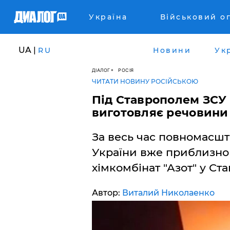
Україна
Військовий о
UA |
RU
Новини
Ук
ДІАЛОГ
РОСІЯ
ЧИТАТИ НОВИНУ РОСІЙСЬКОЮ
​Під Ставрополем ЗСУ
виготовляє речовини
За весь час повномасшт
України вже приблизно 
хімкомбінат "Азот" у Ста
Автор:
Виталий Николаенко