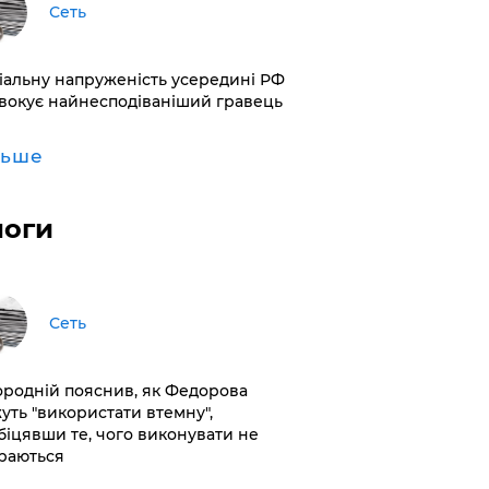
Сеть
іальну напруженість усередині РФ
вокує найнесподіваніший гравець
льше
логи
Сеть
ородній пояснив, як Федорова
уть "використати втемну",
біцявши те, чого виконувати не
раються