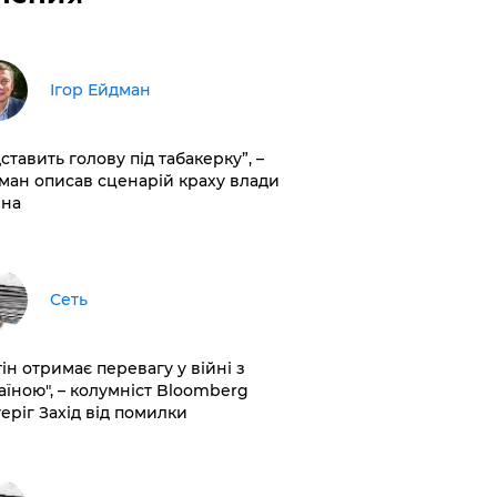
Ігор Ейдман
дставить голову під табакерку”, –
ман описав сценарій краху влади
іна
Сеть
ін отримає перевагу у війні з
аїною", – колумніст Bloomberg
теріг Захід від помилки