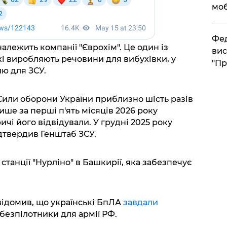
моб
​Фе
алежить компанії "Єврохім". Це один із
вис
кі виробляють речовини для вибухівки, у
"Пр
лю для ЗСУ.
Сили оборони України приблизно шість разів
ише за перші п'ять місяців 2026 року
ичі його відвідували. У грудні 2025 року
дтвердив Генштаб ЗСУ.
 станції "Нурліно" в Башкирії, яка забезпечує
ідомив, що українські БпЛА
завдали
 безпілотники для армії РФ.