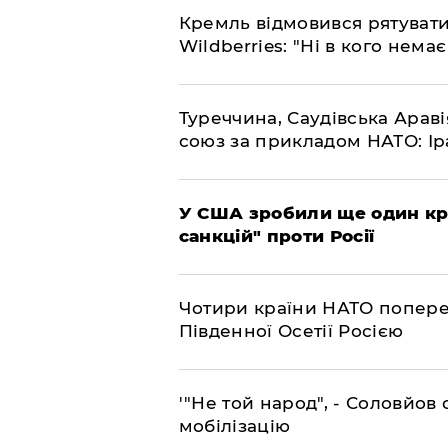
​Кремль відмовився рятуват
Wildberries: "Ні в кого нема
​Туреччина, Саудівська Арав
союз за прикладом НАТО: Іра
​У США зробили ще один к
санкцій" проти Росії
​Чотири країни НАТО попере
Південної Осетії Росією
​'"Не той народ", - Соловйо
мобілізацію