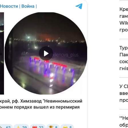
​Кр
гам
Wil
гро
​Ту
Пак
сою
гні
​У 
вве
про
​'"
обр