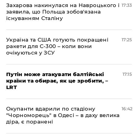
​Захарова накинулася на Навроцького і
17:33
заявила, що Польща зобов'язана
існуванням Сталіну
​Україна та США готують покращені
17:25
ракети для С-300 – коли вони
очікуються у ЗСУ
​Путін може атакувати балтійські
17:15
країни та обирає, як це зробити, –
LRT
​Окупанти вдарили по стадіону
16:42
"Чорноморець" в Одесі – в даху велика
діра, є поранені