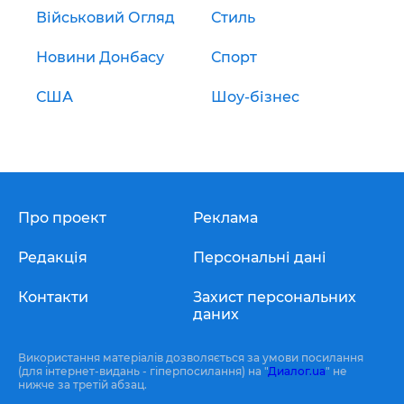
Військовий Огляд
Стиль
Новини Донбасу
Спорт
США
Шоу-бізнес
Про проект
Реклама
Редакція
Персональні дані
Контакти
Захист персональних
даних
Використання матеріалів дозволяється за умови посилання
(для інтернет-видань - гіперпосилання) на "
Диалог.ua
" не
нижче за третій абзац.