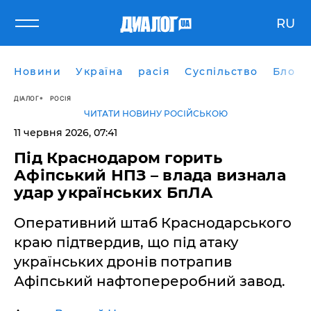
RU
Новини
Україна
расія
Суспільство
Блоги
ДІАЛОГ
РОСІЯ
ЧИТАТИ НОВИНУ РОСІЙСЬКОЮ
11 червня 2026, 07:41
Під Краснодаром горить
Афіпський НПЗ – влада визнала
удар українських БпЛА
Оперативний штаб Краснодарського
краю підтвердив, що під атаку
українських дронів потрапив
Афіпський нафтопереробний завод.