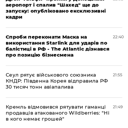
аеропорт і спалив "Шахед" ще до
запуску: опубліковано ексклюзивні
кадри
​Спроби переконати Маска на
22:40
використання Starlink для ударів по
балістиці в РФ - The Atlantic дізнався
про позицію бізнесмена
​Сеул рятує військового союзника
21:55
КНДР: Південна Корея відправила РФ
30 тисяч тонн авіапалива
​Кремль відмовився рятувати гаманці
21:49
продавців атакованого Wildberries: "Ні
в кого немає грошей"