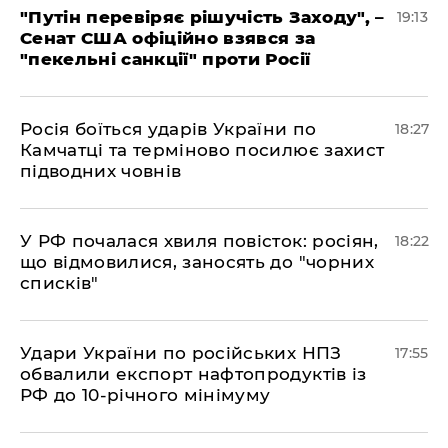
​"Путін перевіряє рішучість Заходу", –
19:13
Сенат США офіційно взявся за
"пекельні санкції" проти Росії
​Росія боїться ударів України по
18:27
Камчатці та терміново посилює захист
підводних човнів
​У РФ почалася хвиля повісток: росіян,
18:22
що відмовилися, заносять до "чорних
списків"
​Удари України по російських НПЗ
17:55
обвалили експорт нафтопродуктів із
РФ до 10-річного мінімуму