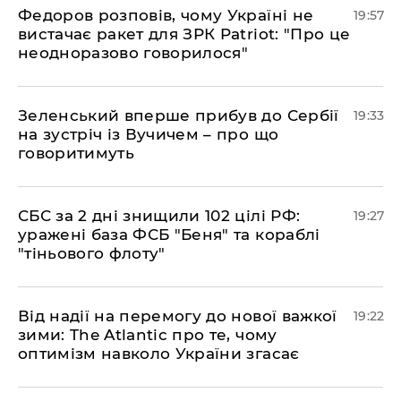
​Федоров розповів, чому Україні не
19:57
вистачає ракет для ЗРК Patriot: "Про це
неодноразово говорилося"
​Зеленський вперше прибув до Сербії
19:33
на зустріч із Вучичем – про що
говоритимуть
​СБС за 2 дні знищили 102 цілі РФ:
19:27
уражені база ФСБ "Беня" та кораблі
"тіньового флоту"
​Від надії на перемогу до нової важкої
19:22
зими: The Atlantic про те, чому
оптимізм навколо України згасає