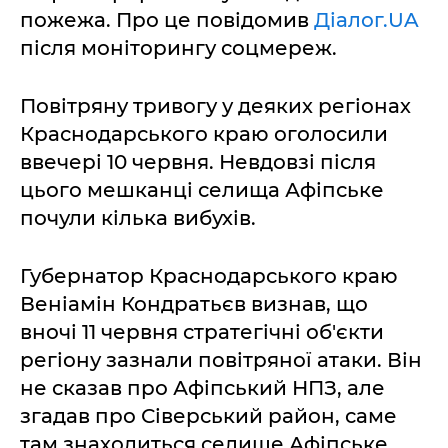
пожежа. Про це повідомив
Діалог.UA
після моніторингу соцмереж.
Повітряну тривогу у деяких регіонах
Краснодарського краю оголосили
ввечері 10 червня. Невдовзі після
цього мешканці селища Афіпське
почули кілька вибухів.
Губернатор Краснодарського краю
Веніамін Кондратьєв визнав, що
вночі 11 червня стратегічні об'єкти
регіону зазнали повітряної атаки. Він
не сказав про Афіпський НПЗ, але
згадав про Сіверський район, саме
там знаходиться селище Афіпське.