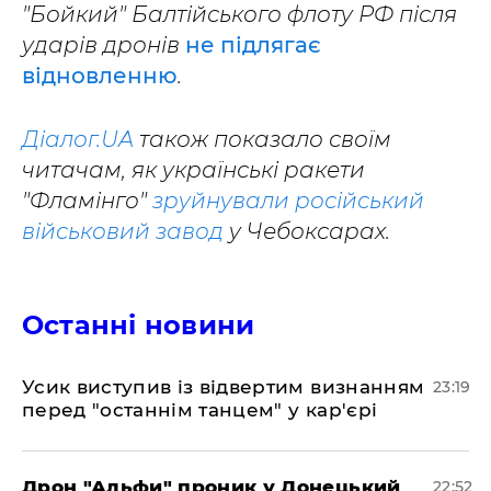
"Бойкий" Балтійського флоту РФ після
ударів дронів
не підлягає
відновленню
.
Діалог.UA
також показало своїм
читачам, як українські ракети
"Фламінго"
зруйнували російський
військовий завод
у Чебоксарах.
Останні новини
​Усик виступив із відвертим визнанням
23:19
перед "останнім танцем" у кар'єрі
​Дрон "Альфи" проник у Донецький
22:52