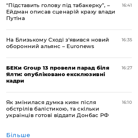
​“Підставить голову під табакерку”, –
16:41
Ейдман описав сценарій краху влади
Путіна
На Близькому Сході з'явився новий
16:35
оборонний альянс – Euronews
БЕКи Group 13 провели парад біля
16:27
Ялти: опубліковано ексклюзивні
кадри
Як змінилася думка киян після
16:10
обстрілів балістикою, та скільки
українців готові віддати Донбас РФ
Більше