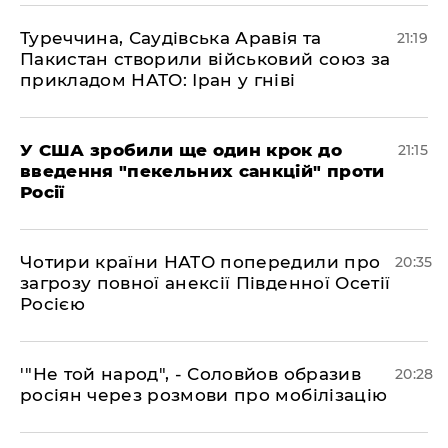
​Туреччина, Саудівська Аравія та
21:19
Пакистан створили військовий союз за
прикладом НАТО: Іран у гніві
​У США зробили ще один крок до
21:15
введення "пекельних санкцій" проти
Росії
​Чотири країни НАТО попередили про
20:35
загрозу повної анексії Південної Осетії
Росією
​'"Не той народ", - Соловйов образив
20:28
росіян через розмови про мобілізацію