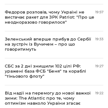
​Федоров розповів, чому Україні не
19:57
вистачає ракет для ЗРК Patriot: "Про це
неодноразово говорилося"
​Зеленський вперше прибув до Сербії
19:33
на зустріч із Вучичем – про що
говоритимуть
​СБС за 2 дні знищили 102 цілі РФ:
19:27
уражені база ФСБ "Беня" та кораблі
"тіньового флоту"
​Від надії на перемогу до нової важкої
19:22
зими: The Atlantic про те, чому
оптимізм навколо України згасає