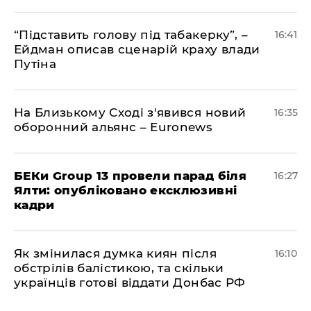
​“Підставить голову під табакерку”, –
16:41
Ейдман описав сценарій краху влади
Путіна
На Близькому Сході з'явився новий
16:35
оборонний альянс – Euronews
БЕКи Group 13 провели парад біля
16:27
Ялти: опубліковано ексклюзивні
кадри
Як змінилася думка киян після
16:10
обстрілів балістикою, та скільки
українців готові віддати Донбас РФ