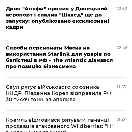
​Дрон "Альфи" проник у Донецький
22:52
аеропорт і спалив "Шахед" ще до
запуску: опубліковано ексклюзивні
кадри
​Спроби переконати Маска на
22:40
використання Starlink для ударів по
балістиці в РФ - The Atlantic дізнався
про позицію бізнесмена
​Сеул рятує військового союзника
21:55
КНДР: Південна Корея відправила РФ
30 тисяч тонн авіапалива
​Кремль відмовився рятувати гаманці
21:49
продавців атакованого Wildberries: "Ні