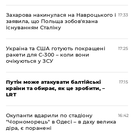
​Захарова накинулася на Навроцького і
17:33
заявила, що Польща зобов'язана
існуванням Сталіну
​Україна та США готують покращені
17:25
ракети для С-300 – коли вони
очікуються у ЗСУ
​Путін може атакувати балтійські
17:15
країни та обирає, як це зробити, –
LRT
​Окупанти вдарили по стадіону
16:42
"Чорноморець" в Одесі – в даху велика
діра, є поранені