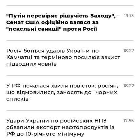
​"Путін перевіряє рішучість Заходу", –
19:13
Сенат США офіційно взявся за
"пекельні санкції" проти Росії
​Росія боїться ударів України по
18:27
Камчатці та терміново посилює захист
підводних човнів
​У РФ почалася хвиля повісток: росіян,
18:22
що відмовилися, заносять до "чорних
списків"
​Удари України по російських НПЗ
17:55
обвалили експорт нафтопродуктів із
РФ до 10-річного мінімуму