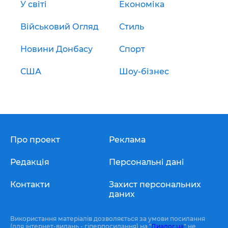
У світі
Економіка
Військовий Огляд
Стиль
Новини Донбасу
Спорт
США
Шоу-бізнес
Про проект
Реклама
Редакція
Персональні дані
Контакти
Захист персональних
даних
Використання матеріалів дозволяється за умови посилання
(для інтернет-видань - гіперпосилання) на "
Диалог.ua
" не