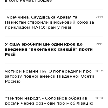
в кого немає грошей"
​Туреччина, Саудівська Аравія та
21:19
Пакистан створили військовий союз за
прикладом НАТО: Іран у гніві
​У США зробили ще один крок до
21:15
введення "пекельних санкцій" проти
Росії
​Чотири країни НАТО попередили про
20:35
загрозу повної анексії Південної Осетії
Росією
​'"Не той народ", - Соловйов образив
20:28
росіян через розмови про мобілізацію