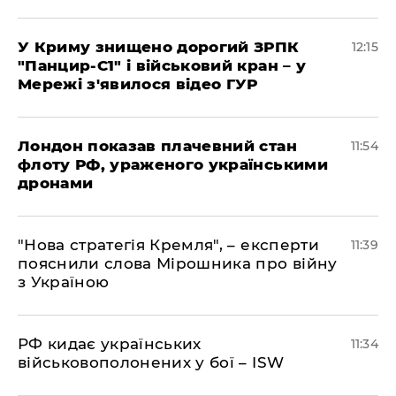
У Криму знищено дорогий ЗРПК
12:15
"Панцир-С1" і військовий кран – у
Мережі з'явилося відео ГУР
Лондон показав плачевний стан
11:54
флоту РФ, ураженого українськими
дронами
"Нова стратегія Кремля", – експерти
11:39
пояснили слова Мірошника про війну
з Україною
РФ кидає українських
11:34
військовополонених у бої – ISW