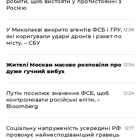
робити, щоб вистояти у протистоянні з
Росією
У Миколаєві викрито агентів ФСБ і ГРУ,
12:58
які коригували удари дронів і ракет по
місту, – СБУ
Жителі Москви масово розповіли про
12:54
дуже гучний вибух
Путін посилює значення ФСБ, щоб
12:24
контролювати російські еліти, –
Bloomberg
Соціальну напруженість усередині РФ
12:17
провокує найнесподіваніший гравець