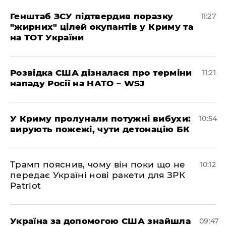
Генштаб ЗСУ підтвердив поразку
11:27
"жирних" цілей окупантів у Криму та
на ТОТ України
Розвідка США дізналася про терміни
11:21
нападу Росії на НАТО – WSJ
У Криму пролунали потужні вибухи:
10:54
вирують пожежі, чути детонацію БК
Трамп пояснив, чому він поки що не
10:12
передає Україні нові ракети для ЗРК
Patriot
Україна за допомогою США знайшла
09:47