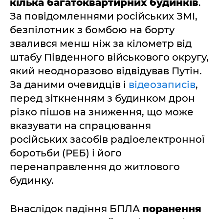
кілька багатоквартирних будинків
.
За повідомленнями російських ЗМІ,
безпілотник з бомбою на борту
звалився менш ніж за кілометр від
штабу Південного військового округу,
який неодноразово відвідував Путін.
За даними очевидців і
відеозаписів
,
перед зіткненням з будинком дрон
різко пішов на зниження, що може
вказувати на спрацювання
російських засобів радіоелектронної
боротьби (РЕБ) і його
перенаправлення до житлового
будинку.
Внаслідок падіння БПЛА
поранення