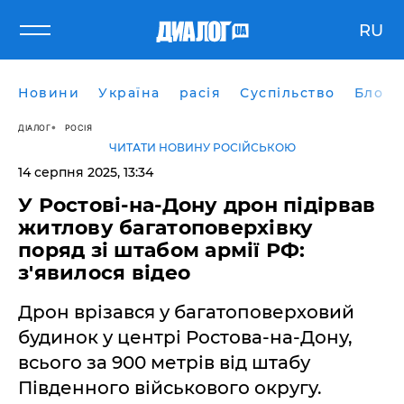
RU
Новини
Україна
расія
Суспільство
Блоги
ДІАЛОГ
РОСІЯ
ЧИТАТИ НОВИНУ РОСІЙСЬКОЮ
14 серпня 2025, 13:34
У Ростові-на-Дону дрон підірвав
житлову багатоповерхівку
поряд зі штабом армії РФ:
з'явилося відео
Дрон врізався у багатоповерховий
будинок у центрі Ростова-на-Дону,
всього за 900 метрів від штабу
Південного військового округу.