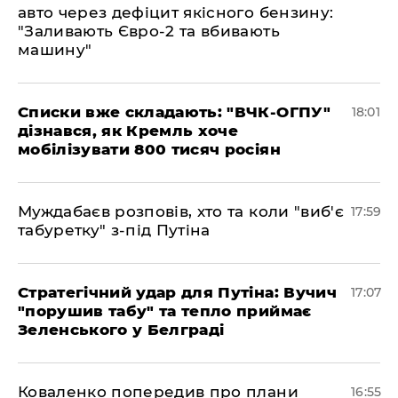
авто через дефіцит якісного бензину:
"Заливають Євро-2 та вбивають
машину"
Списки вже складають: "ВЧК-ОГПУ"
18:01
дізнався, як Кремль хоче
мобілізувати 800 тисяч росіян
Муждабаєв розповів, хто та коли "виб'є
17:59
табуретку" з-під Путіна
Стратегічний удар для Путіна: Вучич
17:07
"порушив табу" та тепло приймає
Зеленського у Белграді
Коваленко попередив про плани
16:55