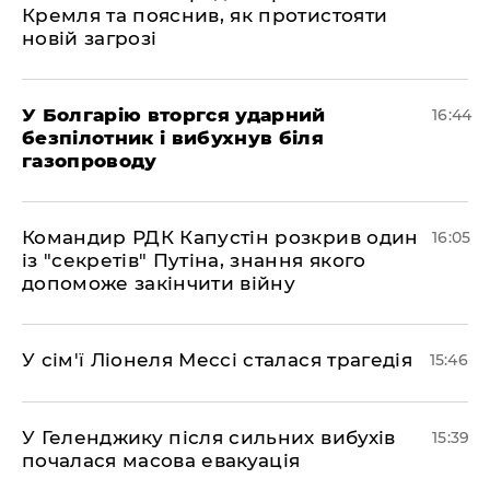
Кремля та пояснив, як протистояти
новій загрозі
У Болгарію вторгся ударний
16:44
безпілотник і вибухнув біля
газопроводу
Командир РДК Капустін розкрив один
16:05
із "секретів" Путіна, знання якого
допоможе закінчити війну
У сім'ї Ліонеля Мессі сталася трагедія
15:46
У Геленджику після сильних вибухів
15:39
почалася масова евакуація