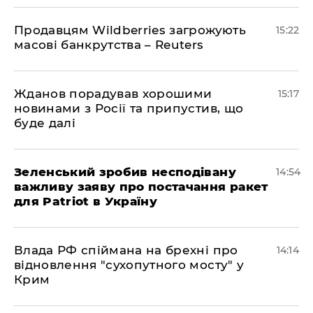
Продавцям Wildberries загрожують
15:22
масові банкрутства – Reuters
Жданов порадував хорошими
15:17
новинами з Росії та припустив, що
буде далі
Зеленський зробив несподівану
14:54
важливу заяву про постачання ракет
для Patriot в Україну
Влада РФ спіймана на брехні про
14:14
відновлення "сухопутного мосту" у
Крим