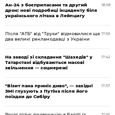
​Ан-24 з боєприпасами та другий
18:09
дрон: нові подробиці інциденту біля
українського літака в Лейпцигу
​Після "АТБ" від "Трухи" відмовилися ще
17:59
два великі рекламодавці з України
​На заводі зі складання "Шахедів" у
17:42
Татарстані відбуваються масові
звільнення — соцмережі
"Візит пана приніс диво", — західні
17:37
ЗМІ глузують з Путіна після його
поїздки до Сибіру
Росія готує провокацію в Балтії із
17:35