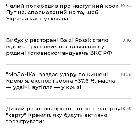
​Чалий попередив про наступний крок
19:44
Путіна, спрямований на те, щоб
Україна капітулювала
​Вибух у ресторані Balzi Rossi: стало
19:16
відомо про нових постраждалих у
родині головнокомандувача ВКС РФ
​"МоЛоЧКа" завдає удару по кишені
18:58
Кремля: експорт зерна −37,6 %, масла
— удвічі, вугілля — у кризі
​Дикий розповів про останню неядерну
18:49
"карту" Кремля, яку будуть активно
"розігрувати"