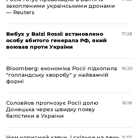
захопленими українськими дронами
— Reuters
​Вибух у Balzi Rossi: встановлено
17:28
особу вбитого генерала РФ, який
воював проти України
Bloomberg: економіка Росії підхопила
16:20
"голландську хворобу" у найважчій
формі
Соловйов прогнозує Росії долю
16:18
Донецька через швидку появу
балістики в України
Чим корисний кавун, і скільки на день
15:57