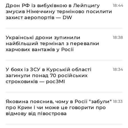
​Дрон РФ із вибухівкою в Лейпцигу
18:44
змусив Німеччину терміново посилити
захист аеропортів — DW
​Українські дрони зупинили
18:38
найбільший термінал з перевалки
харчових вантажів у Росії
​У боях із ЗСУ в Курській області
18:34
загинули понад 70 російських
строковиків — росЗМІ
​Яковина пояснив, чому в Росії "забули"
18:33
про Крим і чи може це говорити про
відмову від півострова