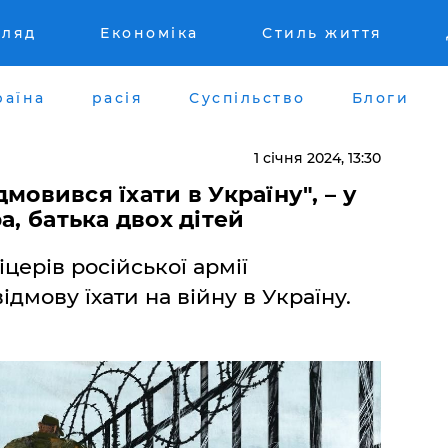
гляд
Економіка
Стиль життя
раїна
расія
Суспільство
Блоги
1 січня 2024, 13:30
ідмовився їхати в Україну", – у
а, батька двох дітей
церів російської армії
ідмову їхати на війну в Україну.