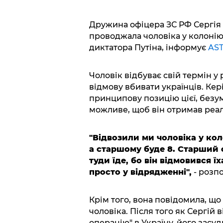
Дружина офіцера ЗС РФ Сергія І
проводжала чоловіка у колонію
диктатора Путіна, інформує
AS
Чоловік відбуває свій термін у 
відмову вбивати українців. Ке
принципову позицію цієї, безум
можливе, щоб він отримав реа
"Відвозили ми чоловіка у ко
а старшому буде 8. Старший 
туди їде, бо він відмовився ї
просто у відрядженні",
- розпо
Крім того, вона повідомила, що
чоловіка. Після того як Сергій 
операцію" в Україну, його засуд