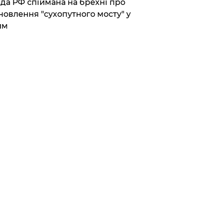
да РФ спіймана на брехні про
новлення "сухопутного мосту" у
им