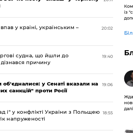
Ком
із "
доп
впав у країні, українським –
20:02
Бі
Б
ргові судна, що йшли до
19:40
 дізнався причину
 об'єдналися: у Сенаті вказали на
19:06
х санкцій" проти Росії
Жда
нов
далі
д і" у конфлікті України з Польщею
18:55
ік напруженості