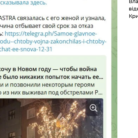
Вла
від
Кр