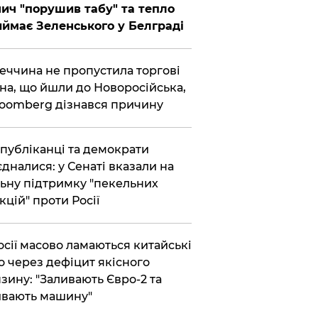
ич "порушив табу" та тепло
ймає Зеленського у Белграді
еччина не пропустила торгові
на, що йшли до Новоросійська,
loomberg дізнався причину
публіканці та демократи
єдналися: у Сенаті вказали на
ьну підтримку "пекельних
кцій" проти Росії
осії масово ламаються китайські
о через дефіцит якісного
зину: "Заливають Євро-2 та
вають машину"