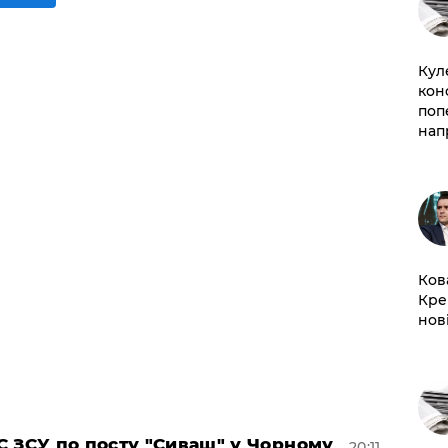
Кул
кон
поп
нап
Ков
Кре
нов
 ЗСУ по посту "Сиваш" у Чорному
20:11