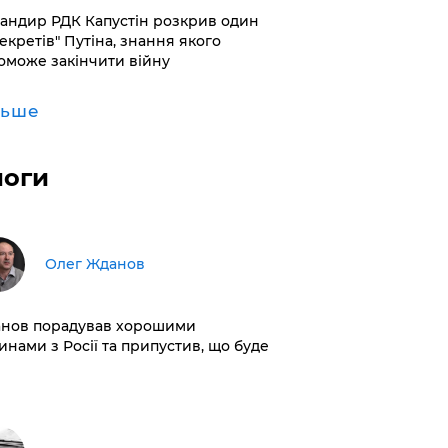
андир РДК Капустін розкрив один
секретів" Путіна, знання якого
оможе закінчити війну
льше
логи
Олег Жданов
нов порадував хорошими
инами з Росії та припустив, що буде