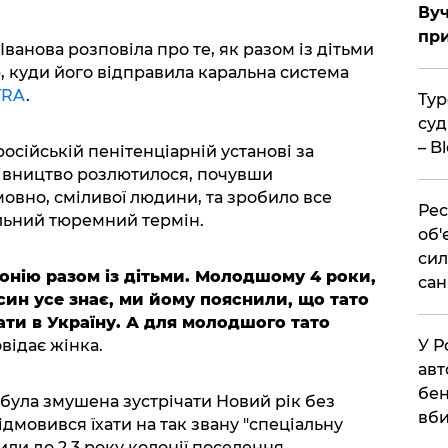
Вуч
при
ванова розповіла про те, як разом із дітьми
, куди його відправила каральна система
TRA
.
Тур
суд
– B
російській пенітенціарній установі за
рівництво розлютилося, почувши
овно, сміливої людини, та зробило все
Рес
льний тюремний термін.
об'
сил
лонію разом із дітьми. Молодшому 4 роки,
сан
син усе знає, ми йому пояснили, що тато
хати в Україну. А для молодшого тато
У Р
відає жінка.
авт
бен
 була змушена зустрічати Новий рік без
вби
відмовився їхати на так звану "спеціальну
или до 2,3 року колонії поселення.