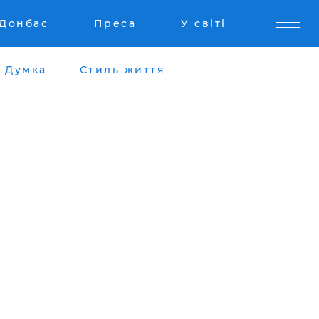
Донбас
Преса
У світі
Думка
Стиль життя