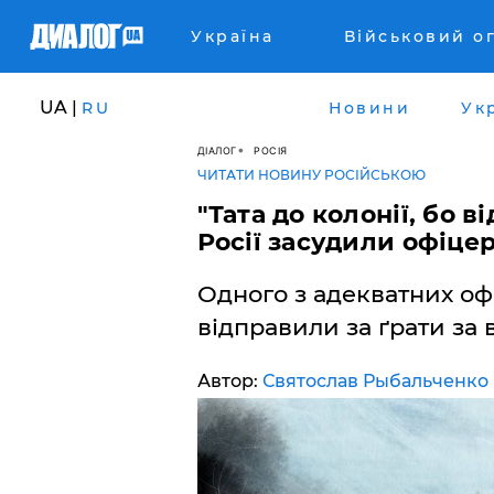
Україна
Військовий о
UA |
RU
Новини
Ук
ДІАЛОГ
РОСІЯ
ЧИТАТИ НОВИНУ РОСІЙСЬКОЮ
"Тата до колонії, бо в
Росії засудили офіцер
Одного з адекватних офі
відправили за ґрати за в
Автор:
Святослав Рыбальченко