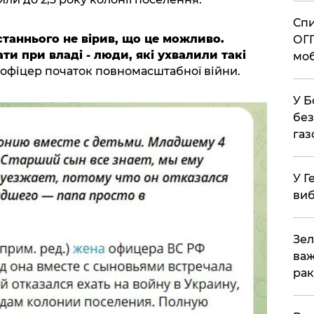
Спи
останнього не вірив, що це можливо.
ОГП
ти при владі - люди, які ухвалили такі
моб
 офіцер початок повномасштабної війни.
У Б
без
газ
У Г
виб
Зел
важ
рак