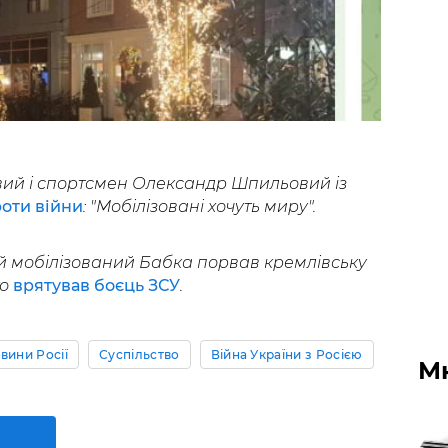
вий і спортсмен Олександр Шпильовий із
оти війни
: "Мобілізовані хочуть миру".
й мобілізований Бабка порвав кремлівську
го
врятував боєць ЗСУ
.
вини Росії
Суспільство
Війна України з Росією
М