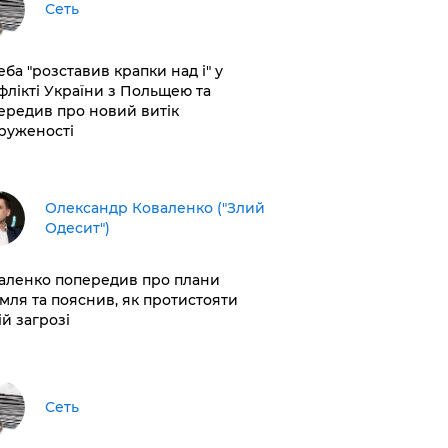
Сеть
еба "розставив крапки над і" у
флікті України з Польщею та
ередив про новий витік
руженості
Олександр Коваленко ("Злий
Одесит")
аленко попередив про плани
мля та пояснив, як протистояти
ій загрозі
Сеть