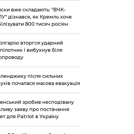
ски вже складають: "ВЧК-
У" дізнався, як Кремль хоче
ілізувати 800 тисяч росіян
олгарію вторгся ударний
пілотник і вибухнув біля
опроводу
еленджику після сильних
ухів почалася масова евакуація
енський зробив несподівану
ливу заяву про постачання
ет для Patriot в Україну