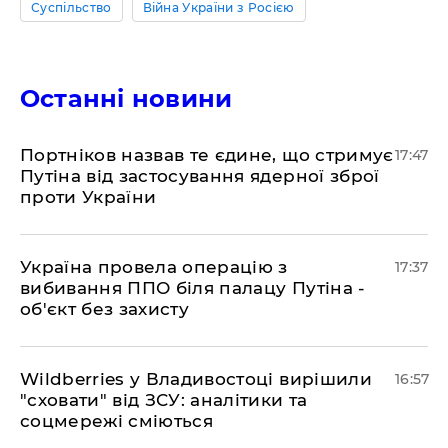
Суспільство
Війна України з Росією
Останні новини
​Портніков назвав те єдине, що стримує
17:47
Путіна від застосування ядерної зброї
проти України
​Україна провела операцію з
17:37
вибивання ППО біля палацу Путіна -
об'єкт без захисту
​Wildberries у Владивостоці вирішили
16:57
"сховати" від ЗСУ: аналітики та
соцмережі сміються