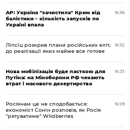
​AP: Україна "зачистила" Крим від
16:56
балістики – кількість запусків по
Україні впала
​Ліпсіц розкрив плани російських еліт,
16:52
до реалізації яких майже все готове
Нова мобілізація буде пасткою для
16:33
Путіна: на Міноборони РФ чекають
втрат і масового дезертирства
Росіянам це не сподобається:
16:09
економіст Сонін розповів, як Росія
"рятуватиме" Wildberries