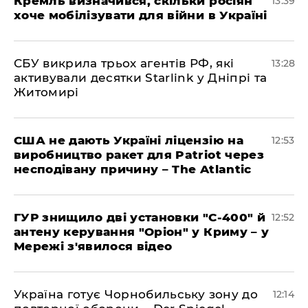
Кремль визначився, скільки росіян
13:39
хоче мобілізувати для війни в Україні
СБУ викрила трьох агентів РФ, які
13:28
активували десятки Starlink у Дніпрі та
Житомирі
США не дають Україні ліцензію на
12:53
виробництво ракет для Patriot через
несподівану причину – The Atlantic
ГУР знищило дві установки "С-400" й
12:52
антену керування "Оріон" у Криму – у
Мережі з'явилося відео
Україна готує Чорнобильську зону до
12:14