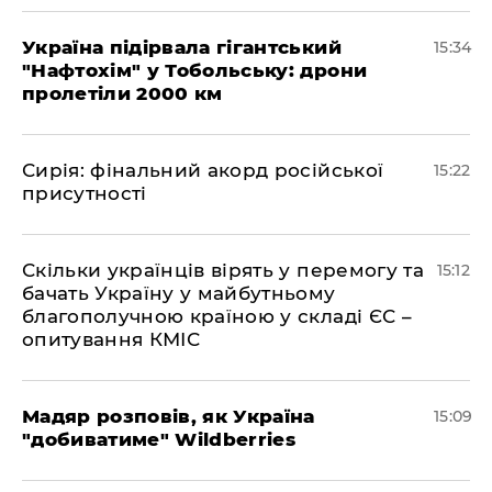
Україна підірвала гігантський
15:34
"Нафтохім" у Тобольську: дрони
пролетіли 2000 км
​Сирія: фінальний акорд російської
15:22
присутності
Скільки українців вірять у перемогу та
15:12
бачать Україну у майбутньому
благополучною країною у складі ЄС –
опитування КМІС
Мадяр розповів, як Україна
15:09
"добиватиме" Wildberries