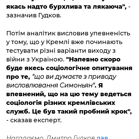
якась надто бурхлива та лякаюча",
-
зазначив Гудков.
Потім аналітик висловив упевненість
у тому, що у Кремлі вже починають
тестувати різні варіанти виходу з
війни з Україною.
"Напевно скоро
буде якесь соціологічне опитування
про те,
"що ви думаєте з приводу
висловлювання Симоньян"
. Я
впевнений, що на цю тему ведеться
соціологія різних кремлівських
служб. Це був такий пробний крок",
- сказав експерт.
Нагадаємо, Дмитро Гудков
дав