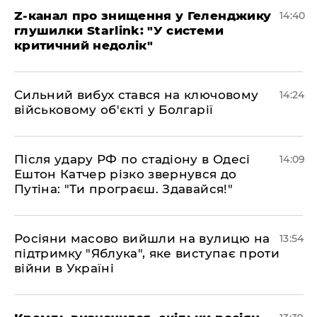
Z-канал про знищення у Геленджику
14:40
глушилки Starlink: "У системи
критичний недолік"
Сильний вибух стався на ключовому
14:24
військовому об'єкті у Болгарії
Після удару РФ по стадіону в Одесі
14:09
Ештон Катчер різко звернувся до
Путіна: "Ти програєш. Здавайся!"
Росіяни масово вийшли на вулицю на
13:54
підтримку "Яблука", яке виступає проти
війни в Україні