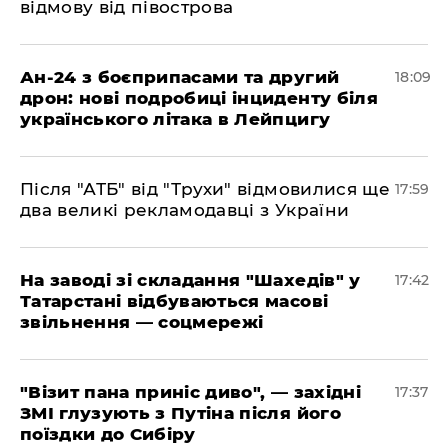
відмову від півострова
​Ан-24 з боєприпасами та другий
18:09
дрон: нові подробиці інциденту біля
українського літака в Лейпцигу
​Після "АТБ" від "Трухи" відмовилися ще
17:59
два великі рекламодавці з України
​На заводі зі складання "Шахедів" у
17:42
Татарстані відбуваються масові
звільнення — соцмережі
"Візит пана приніс диво", — західні
17:37
ЗМІ глузують з Путіна після його
поїздки до Сибіру