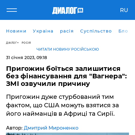
RU
Новини
Україна
расія
Суспільство
Блоги
ДІАЛОГ
РОСІЯ
ЧИТАТИ НОВИНУ РОСІЙСЬКОЮ
31 січня 2023, 09:18
Пригожин боїться залишитися
без фінансування для "Вагнера":
ЗМІ озвучили причину
Пригожин дуже стурбований тим
фактом, що США можуть взятися за
його найманців в Африці та Сирії.
Автор:
Дмитрий Мироненко