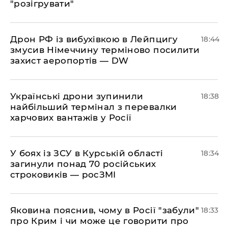
"розігрувати"
​Дрон РФ із вибухівкою в Лейпцигу
18:44
змусив Німеччину терміново посилити
захист аеропортів — DW
​Українські дрони зупинили
18:38
найбільший термінал з перевалки
харчових вантажів у Росії
​У боях із ЗСУ в Курській області
18:34
загинули понад 70 російських
строковиків — росЗМІ
​Яковина пояснив, чому в Росії "забули"
18:33
про Крим і чи може це говорити про