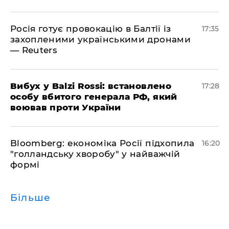
Росія готує провокацію в Балтії із
17:35
захопленими українськими дронами
— Reuters
​Вибух у Balzi Rossi: встановлено
17:28
особу вбитого генерала РФ, який
воював проти України
Bloomberg: економіка Росії підхопила
16:20
"голландську хворобу" у найважчій
формі
Більше