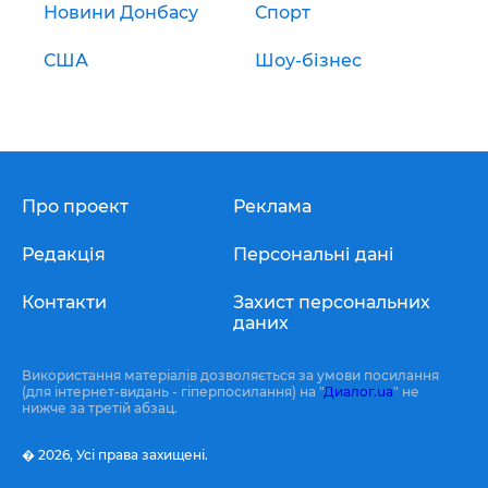
Новини Донбасу
Спорт
США
Шоу-бізнес
Про проект
Реклама
Редакція
Персональні дані
Контакти
Захист персональних
даних
Використання матеріалів дозволяється за умови посилання
(для інтернет-видань - гіперпосилання) на "
Диалог.ua
" не
нижче за третій абзац.
� 2026,
Усі права захищені.