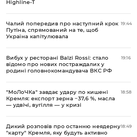
Highline-T
​Чалий попередив про наступний крок
19:44
Путіна, спрямований на те, щоб
Україна капітулювала
​Вибух у ресторані Balzi Rossi: стало
19:16
відомо про нових постраждалих у
родині головнокомандувача ВКС РФ
​"МоЛоЧКа" завдає удару по кишені
18:58
Кремля: експорт зерна −37,6 %, масла
— удвічі, вугілля — у кризі
​Дикий розповів про останню неядерну
18:49
"карту" Кремля, яку будуть активно