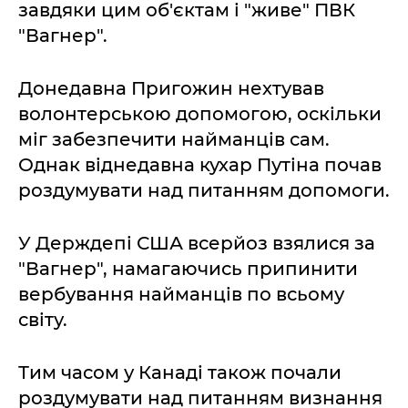
завдяки цим об'єктам і "живе" ПВК
"Вагнер".
Донедавна Пригожин нехтував
волонтерською допомогою, оскільки
міг забезпечити найманців сам.
Однак віднедавна кухар Путіна почав
роздумувати над питанням допомоги.
У Держдепі США всерйоз взялися за
"Вагнер", намагаючись припинити
вербування найманців по всьому
світу.
Тим часом у Канаді також почали
роздумувати над питанням визнання