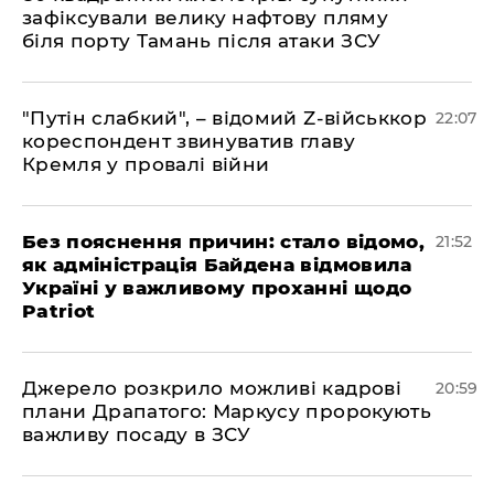
зафіксували велику нафтову пляму
біля порту Тамань після атаки ЗСУ
"Путін слабкий", – відомий Z-військкор
22:07
кореспондент звинуватив главу
Кремля у провалі війни
​Без пояснення причин: стало відомо,
21:52
як адміністрація Байдена відмовила
Україні у важливому проханні щодо
Patriot
​Джерело розкрило можливі кадрові
20:59
плани Драпатого: Маркусу пророкують
важливу посаду в ЗСУ