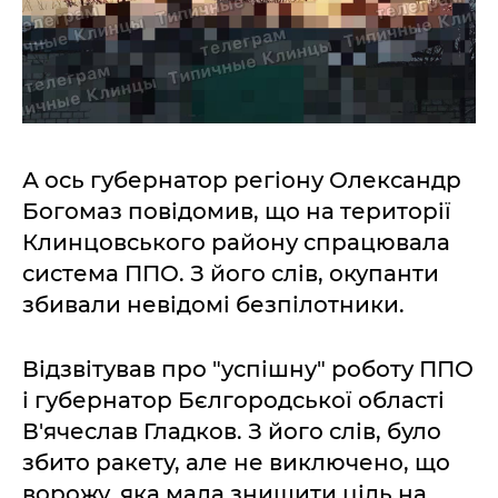
А ось губернатор регіону Олександр
Богомаз повідомив, що на території
Клинцовського району спрацювала
система ППО. З його слів, окупанти
збивали невідомі безпілотники.
Відзвітував про "успішну" роботу ППО
і губернатор Бєлгородської області
В'ячеслав Гладков. З його слів, було
збито ракету, але не виключено, що
ворожу, яка мала знищити ціль на