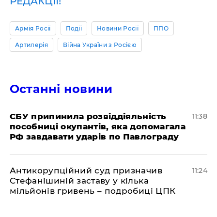
РЕДАКЦІЇ!
Армія Росії
Події
Новини Росії
ППО
Артилерія
Війна України з Росією
Останні новини
СБУ припинила розвіддіяльність
11:38
пособниці окупантів, яка допомагала
РФ завдавати ударів по Павлограду
Антикорупційний суд призначив
11:24
Стефанішиній заставу у кілька
мільйонів гривень – подробиці ЦПК