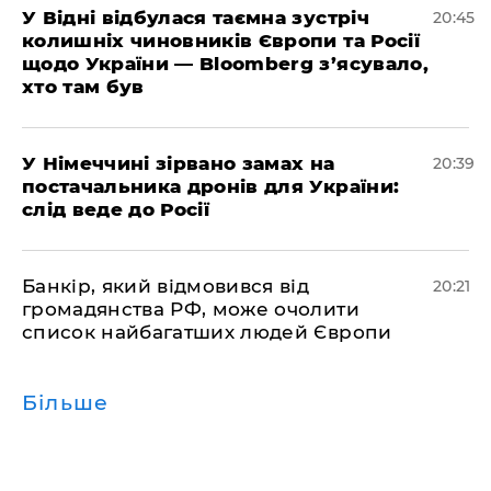
​У Відні відбулася таємна зустріч
20:45
колишніх чиновників Європи та Росії
щодо України — Bloomberg з’ясувало,
хто там був
​У Німеччині зірвано замах на
20:39
постачальника дронів для України:
слід веде до Росії
​Банкір, який відмовився від
20:21
громадянства РФ, може очолити
список найбагатших людей Європи
Більше