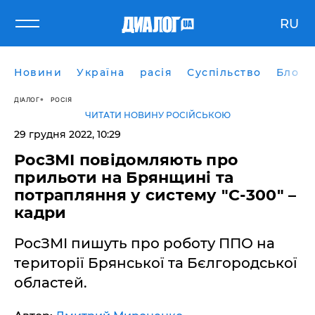
RU
Новини
Україна
расія
Суспільство
Блоги
ДІАЛОГ
РОСІЯ
ЧИТАТИ НОВИНУ РОСІЙСЬКОЮ
29 грудня 2022, 10:29
РосЗМІ повідомляють про
прильоти на Брянщині та
потрапляння у систему "С-300" –
кадри
РосЗМІ пишуть про роботу ППО на
території Брянської та Бєлгородської
областей.