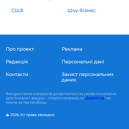
США
Шоу-бізнес
Про проект
Реклама
Редакція
Персональні дані
Контакти
Захист персональних
даних
Використання матеріалів дозволяється за умови посилання
(для інтернет-видань - гіперпосилання) на "
Диалог.ua
" не
нижче за третій абзац.
� 2026,
Усі права захищені.