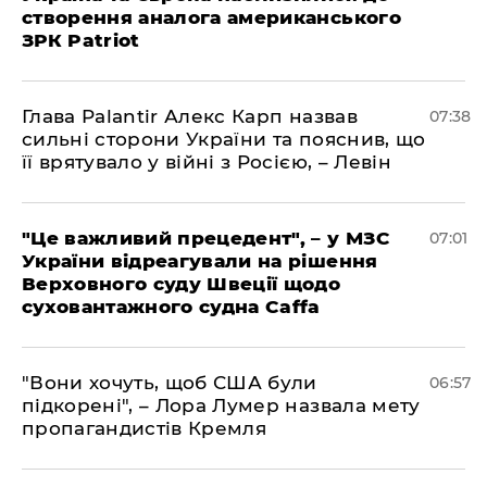
створення аналога американського
ЗРК Patriot
Глава Palantir Алекс Карп назвав
07:38
сильні сторони України та пояснив, що
її врятувало у війні з Росією, – Левін
"Це важливий прецедент", – у МЗС
07:01
України відреагували на рішення
Верховного суду Швеції щодо
суховантажного судна Caffa
"Вони хочуть, щоб США були
06:57
підкорені", – Лора Лумер назвала мету
пропагандистів Кремля