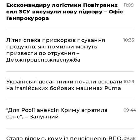
Екскомандиру логістики Повітряних
11:09
сил ЗСУ висунули нову підозру – Офіс
Генпрокурора
Літня спека прискорює псування
10:35
продуктів: які помилки можуть
призвести до отруєння –
Держпродспоживслужба
Українські десантники почали воювати
10:29
на італійських бойових машинах Puma
"Для Росії анексія Криму втратила
09:44
сенс", – Залужний
Стало відомо, кому із пенсіонерів-ВПО,
09:38