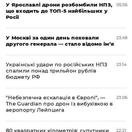
У Ярославлі дрони розбомбили НПЗ,
05:56
що входить до ТОП-5 найбільших у
Росії
​У Москві за один день поховали
23:49
другого генерала — стало відомо ім’я
​Українські удари по російських НПЗ
23:14
спалили понад трильйон рублів
бюджету РФ
​"Небезпечна ескалація в Європі", —
23:06
The Guardian про дрон із вибухівкою в
аеропорту Лейпцига
​80 квадратних кілометрів: супутники
22:21