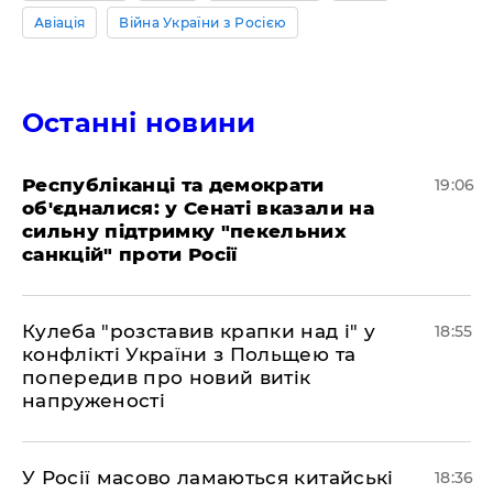
Авіація
Війна України з Росією
Останні новини
Республіканці та демократи
19:06
об'єдналися: у Сенаті вказали на
сильну підтримку "пекельних
санкцій" проти Росії
Кулеба "розставив крапки над і" у
18:55
конфлікті України з Польщею та
попередив про новий витік
напруженості
У Росії масово ламаються китайські
18:36