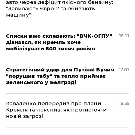
авто через дефіцит якісного бензину:
"Заливають Євро-2 та вбивають
машину"
Списки вже складають: "ВЧК-ОГПУ"
18:01
дізнався, як Кремль хоче
мобілізувати 800 тисяч росіян
Стратегічний удар для Путіна: Вучич
17:07
"порушив табу" та тепло приймає
Зеленського у Белграді
Коваленко попередив про плани
16:55
Кремля та пояснив, як протистояти
новій загрозі