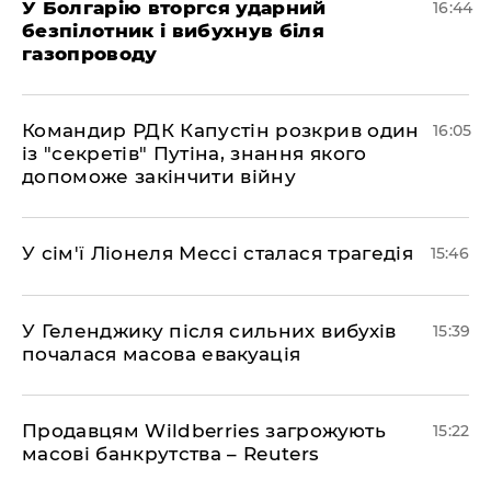
У Болгарію вторгся ударний
16:44
безпілотник і вибухнув біля
газопроводу
Командир РДК Капустін розкрив один
16:05
із "секретів" Путіна, знання якого
допоможе закінчити війну
У сім'ї Ліонеля Мессі сталася трагедія
15:46
У Геленджику після сильних вибухів
15:39
почалася масова евакуація
Продавцям Wildberries загрожують
15:22
масові банкрутства – Reuters