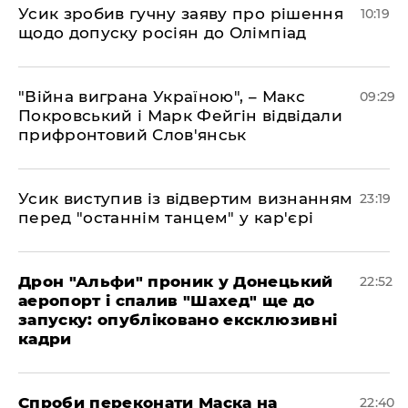
Усик зробив гучну заяву про рішення
10:19
щодо допуску росіян до Олімпіад
"Війна виграна Україною", – Макс
09:29
Покровський і Марк Фейгін відвідали
прифронтовий Слов'янськ
​Усик виступив із відвертим визнанням
23:19
перед "останнім танцем" у кар'єрі
​Дрон "Альфи" проник у Донецький
22:52
аеропорт і спалив "Шахед" ще до
запуску: опубліковано ексклюзивні
кадри
​Спроби переконати Маска на
22:40