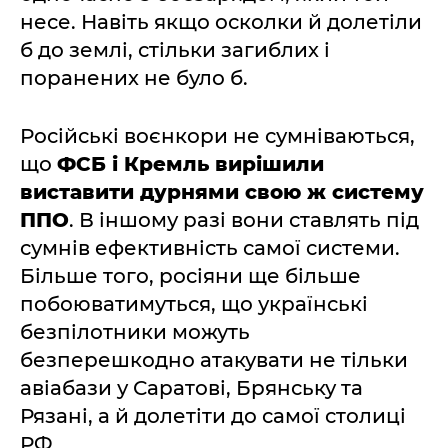
несе. Навіть якщо осколки й долетіли
б до землі, стільки загиблих і
поранених не було б.
Російські воєнкори не сумніваються,
що
ФСБ і Кремль вирішили
виставити дурнями свою ж систему
ППО
. В іншому разі вони ставлять під
сумнів ефективність самої системи.
Більше того, росіяни ще більше
побоюватимуться, що українські
безпілотники можуть
безперешкодно атакувати не тільки
авіабази у Саратові, Брянську та
Рязані, а й долетіти до самої столиці
РФ.