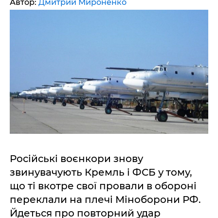
Автор:
Дмитрий Мироненко
Російські воєнкори знову
звинувачують Кремль і ФСБ у тому,
що ті вкотре свої провали в обороні
переклали на плечі Міноборони РФ.
Йдеться про повторний удар