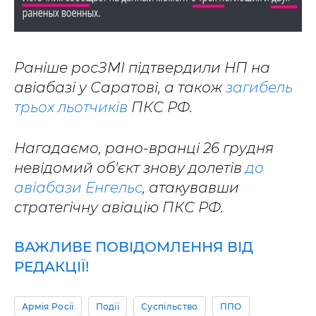
Раніше росЗМІ підтвердили НП на
авіабазі у Саратові, а також
загибель
трьох льотчиків
ПКС РФ.
Нагадаємо, рано-вранці 26 грудня
невідомий об'єкт знову долетів
до
авіабази Енгельс
, атакувавши
стратегічну авіацію ПКС РФ.
ВАЖЛИВЕ ПОВІДОМЛЕННЯ ВІД
РЕДАКЦІЇ!
Армія Росії
Події
Суспільство
ППО