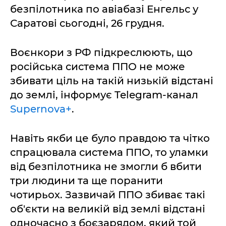
безпілотника по авіабазі Енгельс у
Саратові сьогодні, 26 грудня.
Воєнкори з РФ підкреслюють, що
російська система ППО не може
збивати ціль на такій низькій відстані
до землі, інформує Telegram-канал
Supernova+
.
Навіть якби це було правдою та чітко
спрацювала система ППО, то уламки
від безпілотника не змогли б вбити
три людини та ще поранити
чотирьох. Зазвичай ППО збиває такі
об'єкти на великій від землі відстані
одночасно з боєзарядом, який той