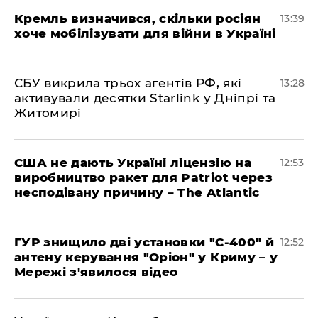
Кремль визначився, скільки росіян
13:39
хоче мобілізувати для війни в Україні
СБУ викрила трьох агентів РФ, які
13:28
активували десятки Starlink у Дніпрі та
Житомирі
США не дають Україні ліцензію на
12:53
виробництво ракет для Patriot через
несподівану причину – The Atlantic
ГУР знищило дві установки "С-400" й
12:52
антену керування "Оріон" у Криму – у
Мережі з'явилося відео