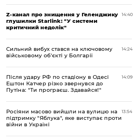
Z-канал про знищення у Геленджику
14:40
глушилки Starlink: "У системи
критичний недолік"
Сильний вибух стався на ключовому
14:24
військовому об'єкті у Болгарії
Після удару РФ по стадіону в Одесі
14:09
Ештон Катчер різко звернувся до
Путіна: "Ти програєш. Здавайся!"
Росіяни масово вийшли на вулицю на
13:54
підтримку "Яблука", яке виступає проти
війни в Україні