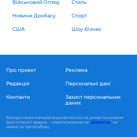
Військовий Огляд
Стиль
Новини Донбасу
Спорт
США
Шоу-бізнес
Про проект
Реклама
Редакція
Персональні дані
Контакти
Захист персональних
даних
Використання матеріалів дозволяється за умови посилання
(для інтернет-видань - гіперпосилання) на "
Диалог.ua
" не
нижче за третій абзац.