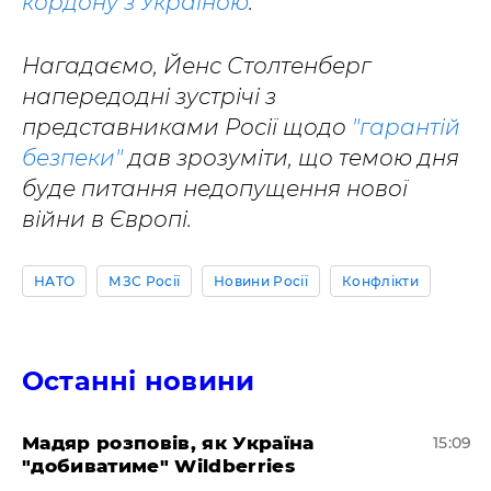
кордону з Україною
.
Нагадаємо, Йенс Столтенберг
напередодні зустрічі з
представниками Росії щодо
"гарантій
безпеки"
дав зрозуміти, що темою дня
буде питання недопущення нової
війни в Європі.
НАТО
МЗС Росії
Новини Росії
Конфлікти
Останні новини
Мадяр розповів, як Україна
15:09
"добиватиме" Wildberries