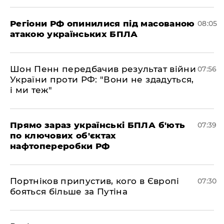
Регіони РФ опинилися під масованою
08:05
атакою українських БПЛА
Шон Пенн передбачив результат війни
07:56
України проти РФ: "Вони не здадуться,
і ми теж"
Прямо зараз українські БПЛА б'ють
07:39
по ключових об'єктах
нафтопереробки РФ
Портніков припустив, кого в Європі
07:30
бояться більше за Путіна