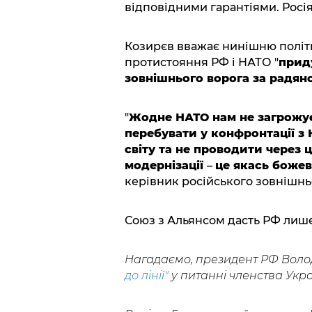
відповідними гарантіями. Росія
Козирєв вважає нинішню політи
протистояння РФ і НАТО "
прид
зовнішнього ворога за радян
"
Жодне НАТО нам не загрожує,
перебувати у конфронтації з
світу та не проводити через
модернізації
–
це якась божев
керівник російського зовнішнь
Союз з Альянсом дасть РФ лише
Нагадаємо, президент РФ Волод
до лінії"
у питанні членства Укра