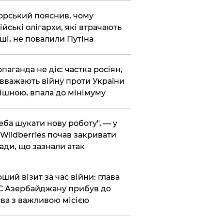
корський пояснив, чому
ійські олігархи, які втрачають
ші, не повалили Путіна
опаганда не діє: частка росіян,
 вважають війну проти України
ішною, впала до мінімуму
реба шукати нову роботу", — у
Wildberries почав закривати
ади, що зазнали атак
рший візит за час війни: глава
 Азербайджану прибув до
ва з важливою місією