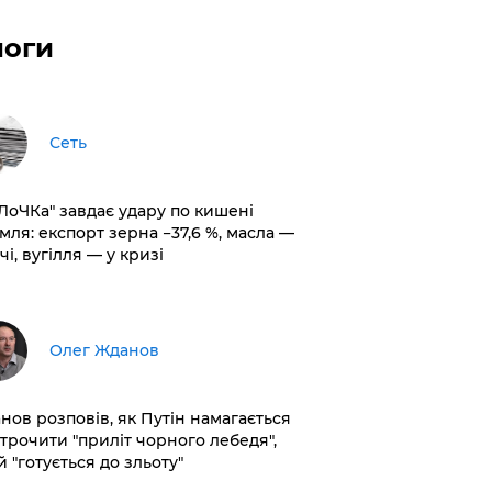
логи
Сеть
оЛоЧКа" завдає удару по кишені
мля: експорт зерна −37,6 %, масла —
чі, вугілля — у кризі
Олег Жданов
нов розповів, як Путін намагається
строчити "приліт чорного лебедя",
 "готується до зльоту"