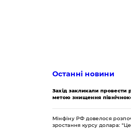
Останні новини
​Захід закликали провести
метою знищення північнок
​Мінфіну РФ довелося розпоч
зростання курсу долара: "Ц