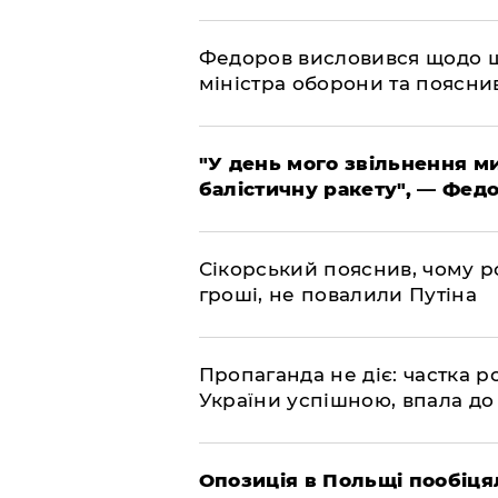
​Федоров висловився щодо 
міністра оборони та пояснив
​"У день мого звільнення 
балістичну ракету", — Фед
​Сікорський пояснив, чому ро
гроші, не повалили Путіна
​Пропаганда не діє: частка р
України успішною, впала до
​Опозиція в Польщі пообіц