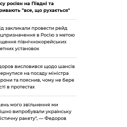
су росіян на Півдні та
ривають "все, що рухається"
хід закликали провести рейд
цпризначення в Росію з метою
щення північнокорейських
етних установок
доров висловився щодо шансів
ернутися на посаду міністра
рони та пояснив, чому не бере
сті в протестах
 день мого звільнення ми
ішно випробували українську
істичну ракету", — Федоров