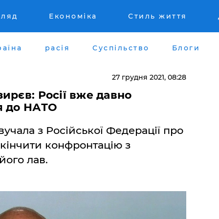
гляд
Економіка
Стиль життя
раїна
расія
Суспільство
Блоги
27 грудня 2021, 08:28
ирєв: Росії вже давно
я до НАТО
учала з Російської Федерації про
кінчити конфронтацію з
його лав.