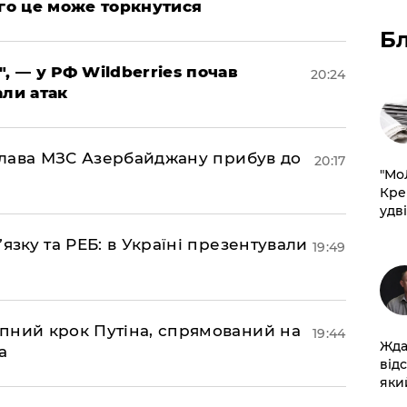
ого це може торкнутися
Б
", — у РФ Wildberries почав
20:24
али атак
: глава МЗС Азербайджану прибув до
20:17
​"М
Кре
удві
’язку та РЕБ: в Україні презентували
19:49
пний крок Путіна, спрямований на
19:44
Жда
а
від
який