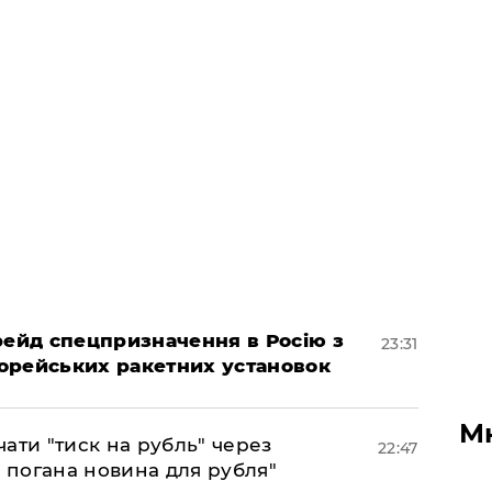
 рейд спецпризначення в Росію з
23:31
орейських ракетних установок
М
ати "тиск на рубль" через
22:47
е погана новина для рубля"