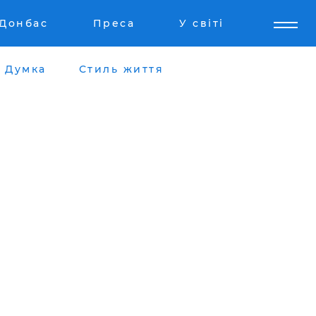
Донбас
Преса
У світі
Думка
Стиль життя