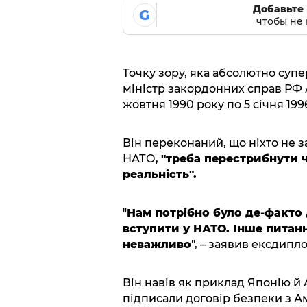
Добавьте 
G
чтобы не 
Точку зору, яка абсолютно суп
міністр закордонних справ РФ 
жовтня 1990 року по 5 січня 1996
Він переконаний, що ніхто не за
НАТО,
"треба перестрибнути ч
реальність".
"
Нам потрібно було де-факто 
вступити у НАТО. Інше питан
неважливо
", – заявив ексдипл
Він навів як приклад Японію й 
підписали договір безпеки з Аме