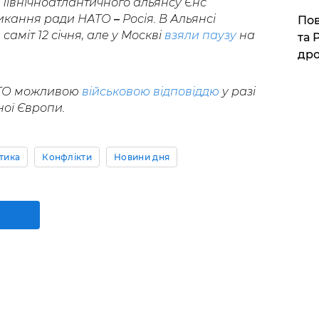
Північноатлантичного альянсу Єнс
ликання ради НАТО
–
Росія. В Альянсі
​По
аміт 12 січня, але у Москві
взяли паузу
на
та 
дро
НАТО можливою
військовою відповіддю
у разі
ної Європи.
тика
Конфлікти
Новини дня