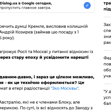
тра
Dialog.ua в Google сегодня,
✓
пропустить главное завтра.
під
​За
еречить думці Кремля, висловив колишній
спе
Андрій Козирєв (займав цю посаду з 1
зни
 року).
рак
грожує Росії та Москві у питанні відносин із
ерез стару епоху й усвідомити нарешті
​Фе
пов
обо
уча
давним-давно, і зараз це цілком можливо,
ня
–
як це технічно оформлюється? Це
омат в етері радіостанції
"Эхо Москвы"
.
​"У
усп
Австралію, які не є членами Блоку, але
бал
рикою. По суті, їх всі відносять до Заходу з