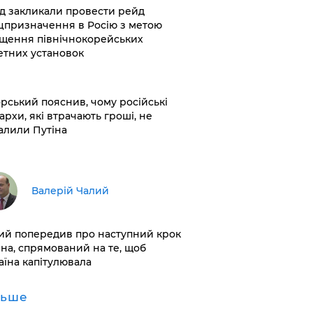
хід закликали провести рейд
цпризначення в Росію з метою
щення північнокорейських
етних установок
корський пояснив, чому російські
архи, які втрачають гроші, не
алили Путіна
Валерій Чалий
лий попередив про наступний крок
іна, спрямований на те, щоб
аїна капітулювала
льше