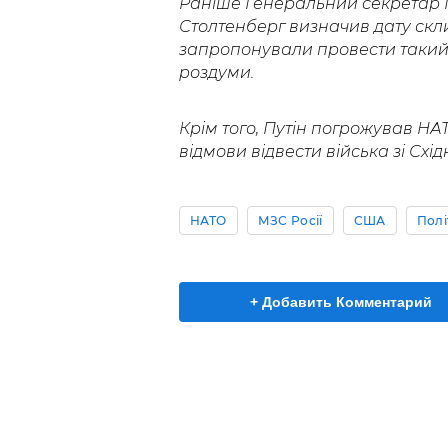
Раніше Генеральний секретар 
Столтенберг визначив дату ск
запропонували провести такий с
роздуми.
Крім того, Путін погрожував 
відмови відвести війська зі Схід
НАТО
МЗС Росії
США
Полі
+ Добавить Комментарий