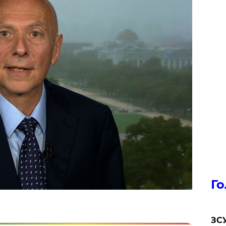
Го
ЗСУ