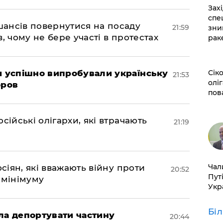
​За
спе
шансів повернутися на посаду
21:59
зни
, чому не бере участі в протестах
рак
​Сі
ми успішно випробували українську
21:53
оліг
оров
пов
сійські олігархи, які втрачають
21:19
​Ча
осіян, які вважають війну проти
20:52
Пут
 мінімуму
Укр
Бі
яла депортувати частину
20:44