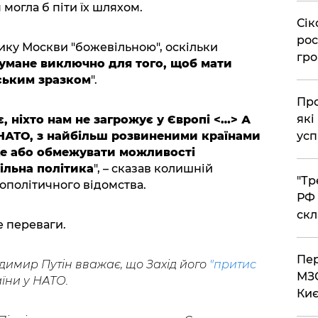
 могла б піти їх шляхом.
​Сі
рос
ку Москви "божевільною", оскільки
гро
умане виключно для того, щоб мати
ським зразком
".
​Пр
які
 ніхто нам не загрожує у Європі <…> А
усп
 НАТО, з найбільш розвиненими країнами
 це або обмежувати можливості
ільна політика
", – сказав колишній
​"Т
ополітичного відомства.
РФ 
скл
 переваги.
​Пе
имир Путін вважає, що Захід його
"притис
МЗС
їни у НАТО.
Киє