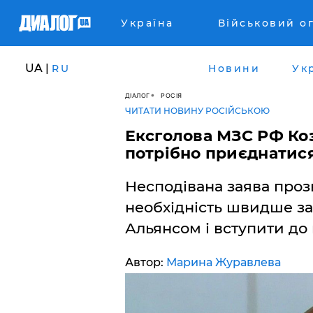
Україна
Військовий о
UA |
RU
Новини
Ук
ДІАЛОГ
РОСІЯ
ЧИТАТИ НОВИНУ РОСІЙСЬКОЮ
Ексголова МЗС РФ Коз
потрібно приєднатис
Несподівана заява прозв
необхідність швидше за
Альянсом і вступити до 
Автор:
Марина Журавлева