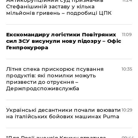
Антикорупційний суд призначив
11:24
Стефанішиній заставу у кілька
мільйонів гривень – подробиці ЦПК
Екскомандиру логістики Повітряних
11:09
сил ЗСУ висунули нову підозру – Офіс
Генпрокурора
Літня спека прискорює псування
10:35
продуктів: які помилки можуть
призвести до отруєння –
Держпродспоживслужба
Українські десантники почали воювати
10:29
на італійських бойових машинах Puma