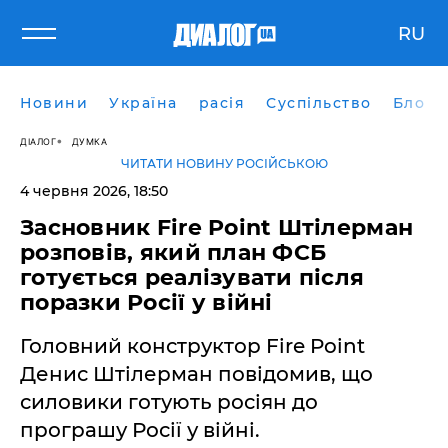
RU
Новини
Україна
расія
Суспільство
Блоги
ДІАЛОГ
ДУМКА
ЧИТАТИ НОВИНУ РОСІЙСЬКОЮ
4 червня 2026, 18:50
​Засновник Fire Point Штілерман
розповів, який план ФСБ
готується реалізувати після
поразки Росії у війні
Головний конструктор Fire Point
Денис Штілерман повідомив, що
силовики готують росіян до
програшу Росії у війні.