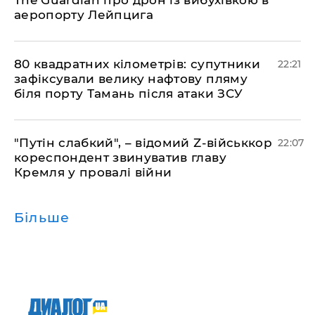
The Guardian про дрон із вибухівкою в
аеропорту Лейпцига
​80 квадратних кілометрів: супутники
22:21
зафіксували велику нафтову пляму
біля порту Тамань після атаки ЗСУ
"Путін слабкий", – відомий Z-військкор
22:07
кореспондент звинуватив главу
Кремля у провалі війни
Більше