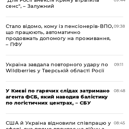
"Для Росії анексія Криму втратила
09:44
сенс", – Залужний
Стало відомо, кому із пенсіонерів-ВПО,
09:38
що працюють, автоматично
продовжать допомогу на проживання,
– ПФУ
Україна завдала повторного удару по
09:11
Wildberries у Тверській області Росії
У Києві по гарячих слідах затримано
08:48
агента ФСБ, який наводив балістику
по логістичних центрах, – СБУ
США й Україна відновили співпрацю у
08:45