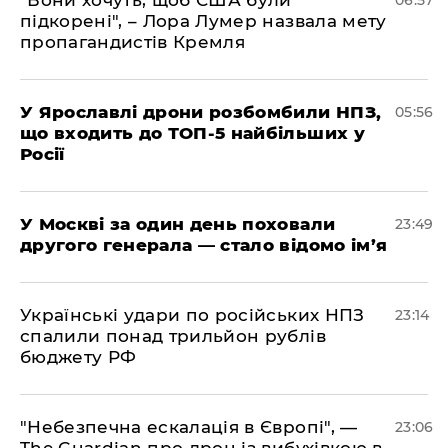
"Вони хочуть, щоб США були
06:57
підкорені", – Лора Лумер назвала мету
пропагандистів Кремля
У Ярославлі дрони розбомбили НПЗ,
05:56
що входить до ТОП-5 найбільших у
Росії
​У Москві за один день поховали
23:49
другого генерала — стало відомо ім’я
​Українські удари по російських НПЗ
23:14
спалили понад трильйон рублів
бюджету РФ
​"Небезпечна ескалація в Європі", —
23:06