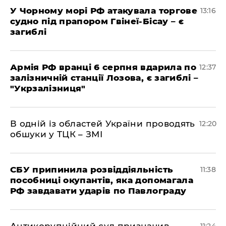
У Чорному морі РФ атакувала торгове
13:16
судно під прапором Гвінеї-Бісау – є
загиблі
Армія РФ вранці 6 серпня вдарила по
12:37
залізничній станції Лозова, є загиблі –
"Укрзалізниця"
В одній із областей України проводять
12:20
обшуки у ТЦК – ЗМІ
СБУ припинила розвіддіяльність
11:38
пособниці окупантів, яка допомагала
РФ завдавати ударів по Павлограду