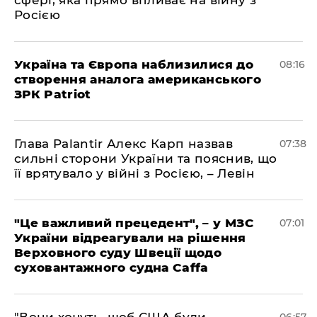
сфері, яка прямо впливає на війну з
Росією
Україна та Європа наблизилися до
08:16
створення аналога американського
ЗРК Patriot
Глава Palantir Алекс Карп назвав
07:38
сильні сторони України та пояснив, що
її врятувало у війні з Росією, – Левін
"Це важливий прецедент", – у МЗС
07:01
України відреагували на рішення
Верховного суду Швеції щодо
суховантажного судна Caffa