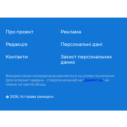
Про проект
Реклама
Редакція
Персональні дані
Контакти
Захист персональних
даних
Використання матеріалів дозволяється за умови посилання
(для інтернет-видань - гіперпосилання) на "
Диалог.ua
" не
нижче за третій абзац.
� 2026,
Усі права захищені.