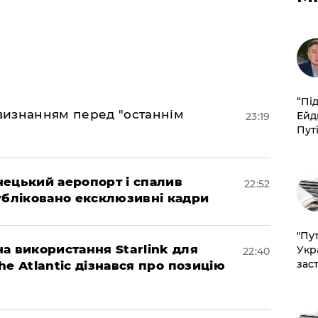
​“Пі
 визнанням перед "останнім
Ейд
23:19
Пут
нецький аеропорт і спалив
22:52
убліковано ексклюзивні кадри
"Пут
а використання Starlink для
Укр
22:40
зас
The Atlantic дізнався про позицію