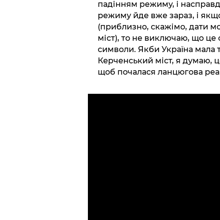
падінням режиму, і насправд
режиму йде вже зараз, і якщ
(приблизно, скажімо, дати м
міст), то не виключаю, що це
символи. Якби Україна мала 
Керченський міст, я думаю, ц
щоб почалася ланцюгова реак