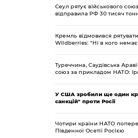
​Сеул рятує військового со
відправила РФ 30 тисяч тон
​Кремль відмовився рятуват
Wildberries: "Ні в кого нема
​Туреччина, Саудівська Арав
союз за прикладом НАТО: Іра
​У США зробили ще один к
санкцій" проти Росії
​Чотири країни НАТО попере
Південної Осетії Росією