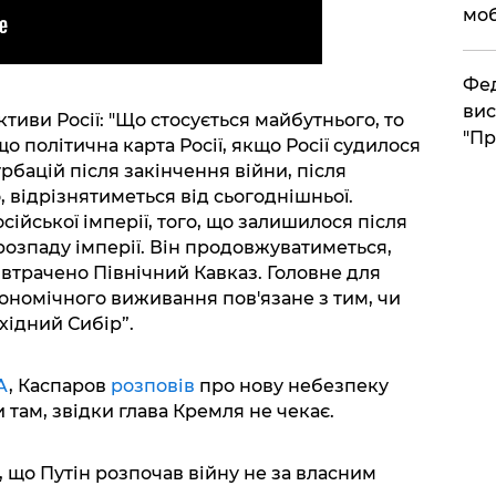
моб
​Фе
вис
иви Росії: "Що стосується майбутнього, то
"Пр
о політична карта Росії, якщо Росії судилося
рбацій після закінчення війни, після
, відрізнятиметься від сьогоднішньої.
сійської імперії, того, що залишилося після
розпаду імперії. Він продовжуватиметься,
втрачено Північний Кавказ. Головне для
кономічного виживання пов'язане з тим, чи
хідний Сибір”.
A
, Каспаров
розповів
про нову небезпеку
 там, звідки глава Кремля не чекає.
, що Путін розпочав війну не за власним