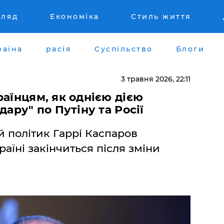
гляд
Економіка
Стиль життя
раїна
расія
Суспільство
Блоги
3 травня 2026, 22:11
раїнцям, як однією дією
дару" по Путіну та Росії
 політик Гаррі Каспаров
раїні закінчиться після зміни