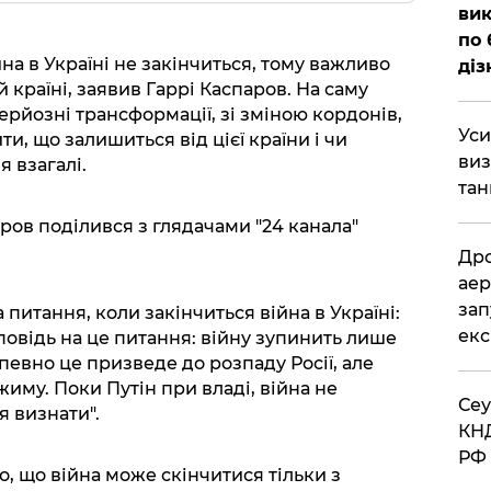
вик
по 
ійна в Україні не закінчиться, тому важливо
діз
 країні, заявив Гаррі Каспаров. На саму
рйозні трансформації, зі зміною кордонів,
​Ус
и, що залишиться від цієї країни і чи
виз
 взагалі.
тан
ров поділився з глядачами "24 канала"
​Др
аер
зап
питання, коли закінчиться війна в Україні:
екс
повідь на це питання: війну зупинить лише
певно це призведе до розпаду Росії, але
иму. Поки Путін при владі, війна не
​Се
я визнати".
КНД
РФ 
, що війна може скінчитися тільки з