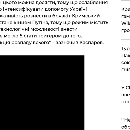
і цього можна досягти, тому що ослаблення
о інтенсифікувати допомогу Україні
​Кр
ожливість рознести в брязкіт Кримський
гам
 стане кінцем Путіна, тому що режим містить
Wil
технологічні можливості знести
гро
е могло б стати тригером до того,
ція розпаду всього", - зазначив Каспаров.
​Ту
Пак
сою
гні
​У 
вве
про
​'"
обр