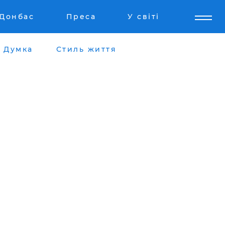
Донбас
Преса
У світі
Думка
Стиль життя