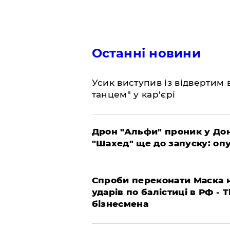
Останні новини
​Усик виступив із відвертим
танцем" у кар'єрі
​Дрон "Альфи" проник у До
"Шахед" ще до запуску: оп
​Спроби переконати Маска н
ударів по балістиці в РФ - 
бізнесмена