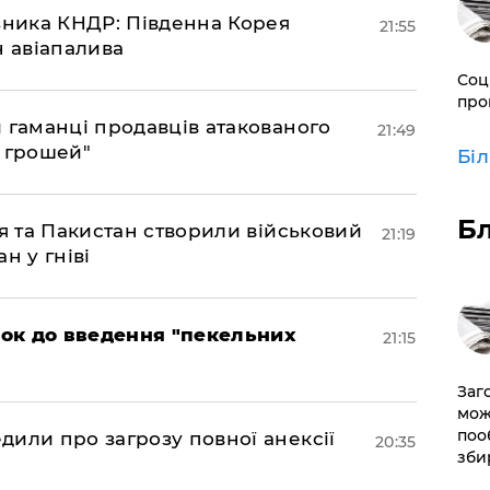
юзника КНДР: Південна Корея
21:55
н авіапалива
Соц
про
и гаманці продавців атакованого
21:49
є грошей"
Бі
Б
ія та Пакистан створили військовий
21:19
н у гніві
рок до введення "пекельних
21:15
Заг
мож
поо
дили про загрозу повної анексії
20:35
зби