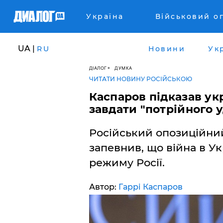
Україна
Військовий о
UA |
RU
Новини
Ук
ДІАЛОГ
ДУМКА
ЧИТАТИ НОВИНУ РОСІЙСЬКОЮ
​Каспаров підказав ук
завдати "потрійного у
Російський опозиційний
запевнив, що війна в Ук
режиму Росії.
Автор:
Гаррі Каспаров