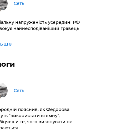
Сеть
іальну напруженість усередині РФ
вокує найнесподіваніший гравець
льше
логи
Сеть
ородній пояснив, як Федорова
уть "використати втемну",
біцявши те, чого виконувати не
раються