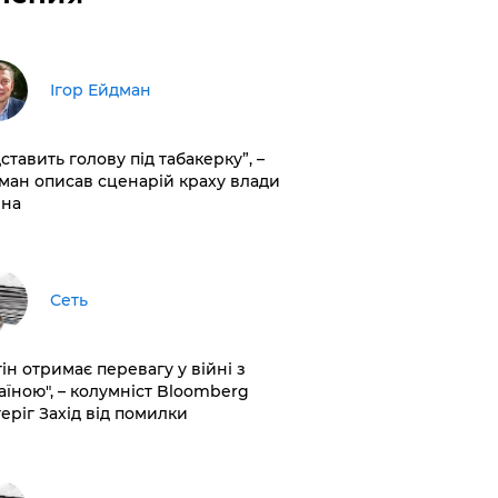
Ігор Ейдман
дставить голову під табакерку”, –
ман описав сценарій краху влади
іна
Сеть
ін отримає перевагу у війні з
аїною", – колумніст Bloomberg
теріг Захід від помилки