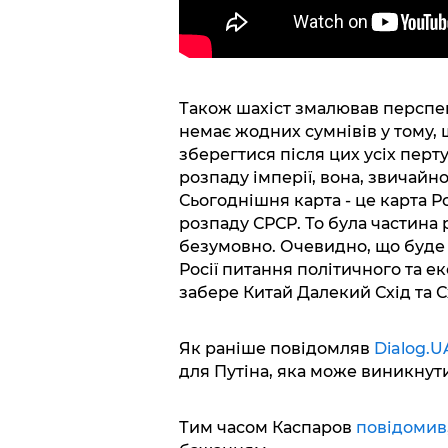
Також шахіст змалював перспект
немає жодних сумнівів у тому, щ
зберегтися після цих усіх перту
розпаду імперії, вона, звичайно
Сьогоднішня карта - це карта Ро
розпаду СРСР. То була частина 
безумовно. Очевидно, що буде 
Росії питання політичного та е
забере Китай Далекий Схід та С
Як раніше повідомляв
Dialog.U
для Путіна, яка може виникнути
Тим часом Каспаров
повідомив