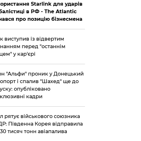
ористання Starlink для ударів
балістиці в РФ - The Atlantic
нався про позицію бізнесмена
ик виступив із відвертим
нанням перед "останнім
цем" у кар'єрі
он "Альфи" проник у Донецький
опорт і спалив "Шахед" ще до
уску: опубліковано
клюзивні кадри
ул рятує військового союзника
Р: Південна Корея відправила
30 тисяч тонн авіапалива