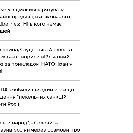
емль відмовився рятувати
анці продавців атакованого
dberries: "Ні в кого немає
шей"
реччина, Саудівська Аравія та
истан створили військовий
з за прикладом НАТО: Іран у
ві
США зробили ще один крок до
дення "пекельних санкцій"
ти Росії
Не той народ", - Соловйов
азив росіян через розмови про