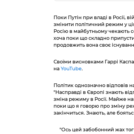
Поки Путін при владі в Росії, в
змінити політичний режим у цій
Росію в майбутньому чекають се
хоча поки що складно припустит
продовжить вона своє існування
Своїми висновками Гаррі Каспа
на
YouTube
.
Політик однозначно відповів на 
"Насправді в Європі знають від
зміна режиму в Росії. Майже на
поки що я говорю про зміну реж
закінчиться. Знають, але боятьс
"Ось цей забобонний жах того