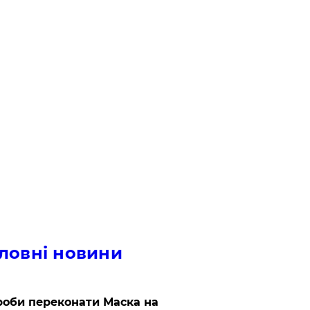
ловні новини
роби переконати Маска на