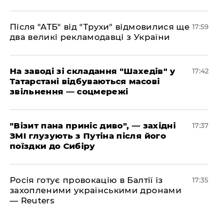
​Після "АТБ" від "Трухи" відмовилися ще
17:59
два великі рекламодавці з України
​На заводі зі складання "Шахедів" у
17:42
Татарстані відбуваються масові
звільнення — соцмережі
"Візит пана приніс диво", — західні
17:37
ЗМІ глузують з Путіна після його
поїздки до Сибіру
Росія готує провокацію в Балтії із
17:35
захопленими українськими дронами
— Reuters