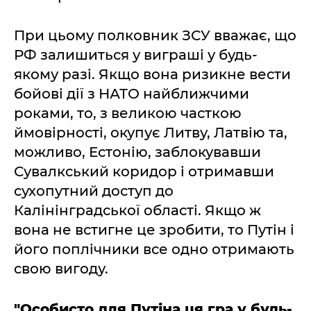
При цьому полковник ЗСУ вважає, що
РФ залишиться у виграші у будь-
якому разі. Якщо вона ризикне вести
бойові дії з НАТО найближчими
роками, то, з великою часткою
ймовірності, окупує Литву, Латвію та,
можливо, Естонію, заблокувавши
Сувалкський коридор і отримавши
сухопутний доступ до
Калінінградської області. Якщо ж
вона не встигне це зробити, то Путін і
його поплічники все одно отримають
свою вигоду.
"Особисто для Путіна ця гра у будь-