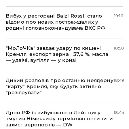
​Вибух у ресторані Balzi Rossi: стало
19:16
відомо про нових постраждалих у
родині головнокомандувача ВКС РФ
​"МоЛоЧКа" завдає удару по кишені
18:58
Кремля: експорт зерна −37,6 %, масла
— удвічі, вугілля — у кризі
​Дикий розповів про останню неядерну
18:49
"карту" Кремля, яку будуть активно
"розігрувати"
​Дрон РФ із вибухівкою в Лейпцигу
18:44
змусив Німеччину терміново посилити
захист аеропортів — DW