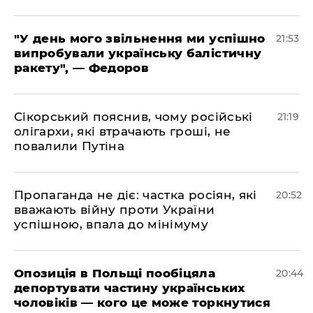
​"У день мого звільнення ми успішно
21:53
випробували українську балістичну
ракету", — Федоров
​Сікорський пояснив, чому російські
21:19
олігархи, які втрачають гроші, не
повалили Путіна
​Пропаганда не діє: частка росіян, які
20:52
вважають війну проти України
успішною, впала до мінімуму
​Опозиція в Польщі пообіцяла
20:44
депортувати частину українських
чоловіків — кого це може торкнутися