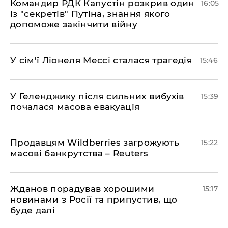
Командир РДК Капустін розкрив один
16:05
із "секретів" Путіна, знання якого
допоможе закінчити війну
У сім'ї Ліонеля Мессі сталася трагедія
15:46
У Геленджику після сильних вибухів
15:39
почалася масова евакуація
Продавцям Wildberries загрожують
15:22
масові банкрутства – Reuters
Жданов порадував хорошими
15:17
новинами з Росії та припустив, що
буде далі