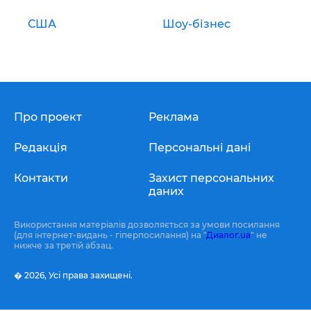
США
Шоу-бізнес
Про проект
Реклама
Редакція
Персональні дані
Контакти
Захист персональних
даних
Використання матеріалів дозволяється за умови посилання
(для інтернет-видань - гіперпосилання) на "
Диалог.ua
" не
нижче за третій абзац.
� 2026,
Усі права захищені.