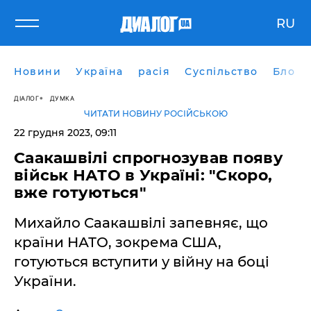
RU
Новини
Україна
расія
Суспільство
Блоги
ДІАЛОГ
ДУМКА
ЧИТАТИ НОВИНУ РОСІЙСЬКОЮ
22 грудня 2023, 09:11
Саакашвілі спрогнозував появу
військ НАТО в Україні: "Скоро,
вже готуються"
Михайло Саакашвілі запевняє, що
країни НАТО, зокрема США,
готуються вступити у війну на боці
України.