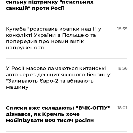
сильну підтримку "пекельних
санкцій" проти Росії
Кулеба "розставив крапки над і" у
18:55
конфлікті України з Польщею та
попередив про новий витік
напруженості
У Росії масово ламаються китайські
18:36
авто через дефіцит якісного бензину:
"Заливають Євро-2 та вбивають
машину"
Списки вже складають: "ВЧК-ОГПУ"
18:01
дізнався, як Кремль хоче
мобілізувати 800 тисяч росіян