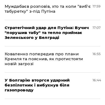
Муждабаєв розповів, хто та коли "виб'є
17:59
табуретку" з-під Путіна
Стратегічний удар для Путіна: Вучич
17:07
"порушив табу" та тепло приймає
Зеленського у Белграді
Коваленко попередив про плани
16:55
Кремля та пояснив, як протистояти
новій загрозі
У Болгарію вторгся ударний
16:44
безпілотник і вибухнув біля
газопроводу