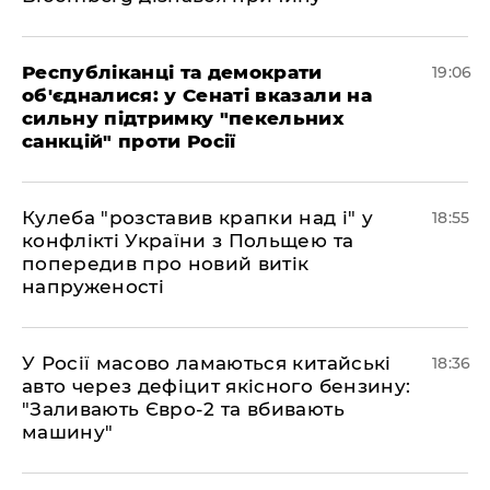
Республіканці та демократи
19:06
об'єдналися: у Сенаті вказали на
сильну підтримку "пекельних
санкцій" проти Росії
Кулеба "розставив крапки над і" у
18:55
конфлікті України з Польщею та
попередив про новий витік
напруженості
У Росії масово ламаються китайські
18:36
авто через дефіцит якісного бензину:
"Заливають Євро-2 та вбивають
машину"