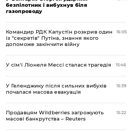
безпілотник і вибухнув біля
газопроводу
Командир РДК Капустін розкрив один
16:05
із "секретів" Путіна, знання якого
допоможе закінчити війну
У сім'ї Ліонеля Мессі сталася трагедія
15:46
У Геленджику після сильних вибухів
15:39
почалася масова евакуація
Продавцям Wildberries загрожують
15:22
масові банкрутства – Reuters