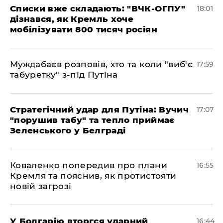
Списки вже складають: "ВЧК-ОГПУ"
18:01
дізнався, як Кремль хоче
мобілізувати 800 тисяч росіян
Муждабаєв розповів, хто та коли "виб'є
17:59
табуретку" з-під Путіна
Стратегічний удар для Путіна: Вучич
17:07
"порушив табу" та тепло приймає
Зеленського у Белграді
Коваленко попередив про плани
16:55
Кремля та пояснив, як протистояти
новій загрозі
У Болгарію вторгся ударний
16:44