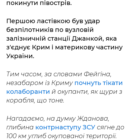
покинути півострів.
Першою ластівкою був удар
безпілотників по вузловій
залізничній станції Джанкой, яка
з'єднує Крим і материкову частину
України.
Тим часом, за словами Фейгіна,
незабаром із Криму
почнуть тікати
колаборанти
й окупанти, як щури з
корабля, що тоне.
Нагадаємо, на думку Жданова,
глибина
контрнаступу ЗСУ
сягне до
100 км углиб окупованої території.