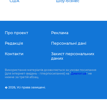
США
Шоу-бізнес
Про проект
Реклама
Редакція
Персональні дані
Контакти
Захист персональних
даних
Використання матеріалів дозволяється за умови посилання
(для інтернет-видань - гіперпосилання) на "
Диалог.ua
" не
нижче за третій абзац.
� 2026,
Усі права захищені.