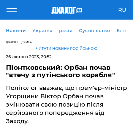
RU
Новини
Україна
расія
Суспільство
Блоги
ДІАЛОГ
ДУМКА
ЧИТАТИ НОВИНУ РОСІЙСЬКОЮ
26 лютого 2023, 20:52
Піонтковський: Орбан почав
"втечу з путінського корабля"
Політолог вважає, що прем'єр-міністр
Угорщини Віктор Орбан почав
змінювати свою позицію після
серйозного попередження від
Заходу.