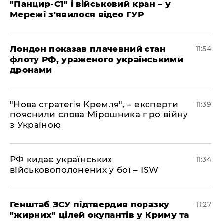
"Панцир-С1" і військовий кран – у
Мережі з'явилося відео ГУР
Лондон показав плачевний стан
11:54
флоту РФ, ураженого українськими
дронами
"Нова стратегія Кремля", – експерти
11:39
пояснили слова Мірошника про війну
з Україною
РФ кидає українських
11:34
військовополонених у бої – ISW
Генштаб ЗСУ підтвердив поразку
11:27
"жирних" цілей окупантів у Криму та