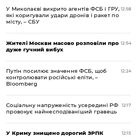
У Миколаєві викрито агентів ФСБ і ГРУ,
12:58
які коригували удари дронів і ракет по
місту, – СБУ
Жителі Москви масово розповіли про
12:54
дуже гучний вибух
Путін посилює значення ФСБ, щоб
12:24
контролювати російські еліти, –
Bloomberg
Соціальну напруженість усередині РФ
12:17
провокує найнесподіваніший гравець
У Криму знищено дорогий ЗРПК
12:15