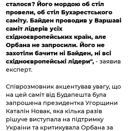
сталося? Його мордою об стіл
провели, об стіл Бухарестського
саміту. Байден проводив у Варшаві
саміт лідерів усіх
східноєвропейських країн, але
Орбана не запросили. Його не
захотіли бачити ні Байден, ні всі
східноєвропейські лідери",
- заявив
експерт.
Співрозмовник акцентував увагу, що
на цей саміт від Будапешта була
запрошена президентка Угорщини
Каталін Новак, яка кілька разів
рішуче виступала на підтримку
України та критикувала Орбана за