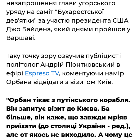
незапрошення глави угорського
уряду на саміт "Бухарестської
дев'ятки" за участю президента США
Джо Байдена, який днями пройшов у
Варшаві.
Таку точку зору озвучив публіцист і
політолог Андрій Піонтковський в
ефірі
Espreso TV
, коментуючи намір
Орбана відвідати з візитом Київ.
"Орбан тікає з путінського корабля.
Він запитує візит до Києва. Ба
більше, він каже, що завжди мріяв
приїхати (до столиці України - ред.),
але от якось не виходило. А чому це