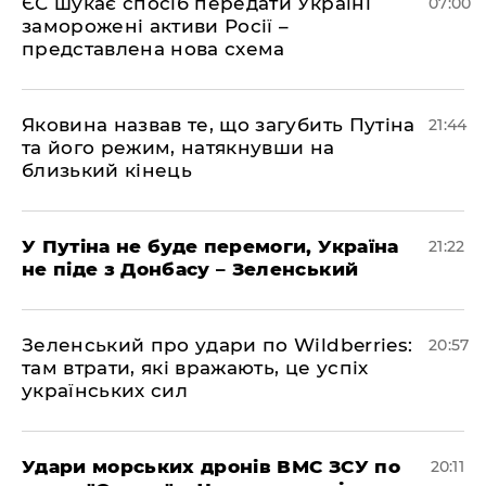
ЄС шукає спосіб передати Україні
07:00
заморожені активи Росії –
представлена ​​нова схема
Яковина назвав те, що загубить Путіна
21:44
та його режим, натякнувши на
близький кінець
У Путіна не буде перемоги, Україна
21:22
не піде з Донбасу – Зеленський
Зеленський про удари по Wildberries:
20:57
там втрати, які вражають, це успіх
українських сил
Удари морських дронів ВМС ЗСУ по
20:11