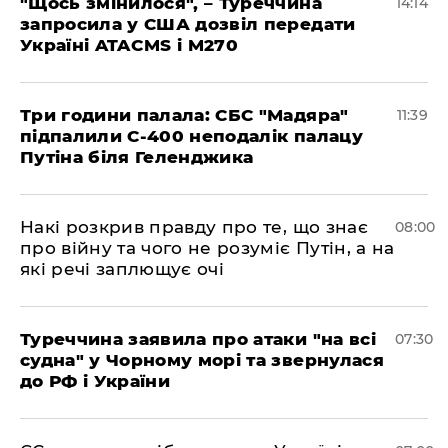
"Щось змінилося", – Туреччина
14:14
запросила у США дозвіл передати
Україні ATACMS і M270
Три години палала: СБС "Мадяра"
11:39
підпалили С-400 неподалік палацу
Путіна біля Геленджика
Накі розкрив правду про те, що знає
08:00
про війну та чого не розуміє Путін, а на
які речі заплющує очі
Туреччина заявила про атаки "на всі
07:30
судна" у Чорному морі та звернулася
до РФ і України