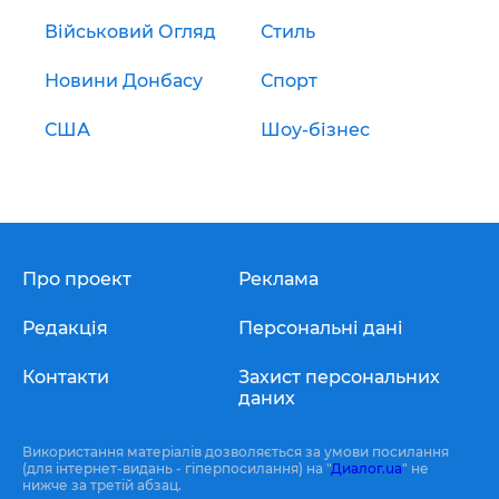
Військовий Огляд
Стиль
Новини Донбасу
Спорт
США
Шоу-бізнес
Про проект
Реклама
Редакція
Персональні дані
Контакти
Захист персональних
даних
Використання матеріалів дозволяється за умови посилання
(для інтернет-видань - гіперпосилання) на "
Диалог.ua
" не
нижче за третій абзац.