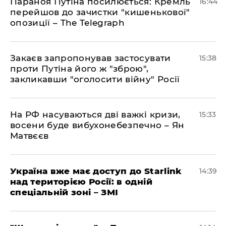
Параноя Путіна посилюється: Кремль
16:44
перейшов до зачистки "кишенькової"
опозиції – The Telegraph
Закаєв запропонував застосувати
15:38
проти Путіна його ж "зброю",
закликавши "оголосити війну" Росії
На РФ насуваються дві важкі кризи,
15:33
восени буде вибухонебезпечно – Ян
Матвєєв
Україна вже має доступ до Starlink
14:39
над територією Росії: в одній
спеціальній зоні – ЗМІ