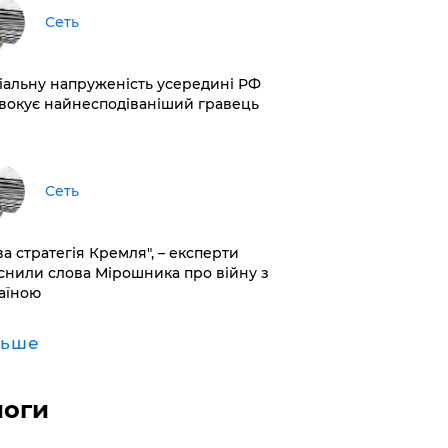
Сеть
іальну напруженість усередині РФ
вокує найнесподіваніший гравець
Сеть
ва стратегія Кремля", – експерти
снили слова Мірошника про війну з
аїною
льше
логи