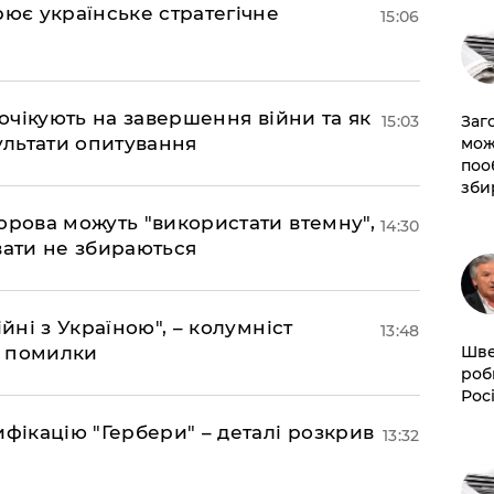
рює українське стратегічне
15:06
 очікують на завершення війни та як
15:03
Заг
езультати опитування
мож
поо
зби
орова можуть "використати втемну",
14:30
вати не збираються
йні з Україною", – колумніст
13:48
д помилки
Шве
роб
Рос
фікацію "Гербери" – деталі розкрив
13:32