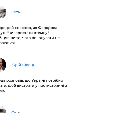
Сеть
ородній пояснив, як Федорова
уть "використати втемну",
біцявши те, чого виконувати не
раються
Юрій Швець
ць розповів, що Україні потрібно
ити, щоб вистояти у протистоянні з
ією
Сеть