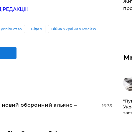
Жит
про
РЕДАКЦІЇ!
Суспільство
Відео
Війна України з Росією
М
"Пут
я новий оборонний альянс –
16:35
Укр
зас