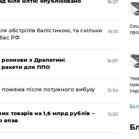
ад біля Ялти: опубліковано
16:27
Соц
ля обстрілів балістикою, та скільки
16:10
про
нбас РФ
 розмови з Драпатим:
16:07
і ракети для ППО
"Но
поя
 пожежа після потужного вибуху
15:34
Укр
Бі
их товарів на 1,6 млрд рублів –
15:25
о впав
Б