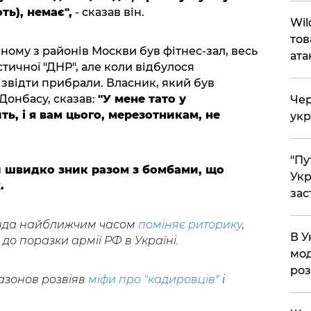
ть), немає",
- сказав він.
Wil
тов
ному з районів Москви був фітнес-зал, весь
ата
ичної "ДНР", але коли відбулося
 звідти прибрали. Власник, який був
 Донбасу, сказав:
"У мене тато у
Чер
ь, і я вам цього, мерезотникам, не
укр
"Пу
й швидко зник разом з бомбами, що
Укр
.
зас
анда найближчим часом
поміняє риторику
,
В У
до поразки армії РФ в Україні.
мод
ро
азонов розвіяв
міфи про "кадировців"
і