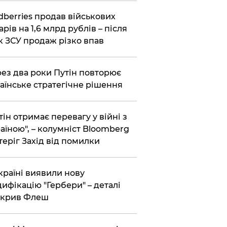
dberries продав військових
арів на 1,6 млрд рублів – після
к ЗСУ продаж різко впав
ез два роки Путін повторює
аїнське стратегічне рішення
тін отримає перевагу у війні з
аїною", – колумніст Bloomberg
теріг Захід від помилки
країні виявили нову
ифікацію "Гербери" – деталі
зкрив Флеш