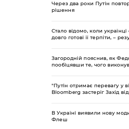
Через два роки Путін повто
рішення
Стало відомо, коли українці
довго готові її терпіти, – р
Загородній пояснив, як Фед
пообіцявши те, чого викону
"Путін отримає перевагу у ві
Bloomberg застеріг Захід ві
В Україні виявили нову моди
Флеш