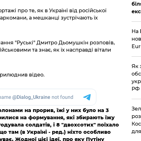
біл
ажі про те, як в Україні від російської
екс
наркомани, а мешканці зустрічають їх
На 
нов
нання "Руські" Дмитро Дьомушкін розповів,
Eu
йськовими та знає, як їх насправді вітали
Як 
обс
рилюднив відео.
укр
РФ
Зел
олонами на прорив, їжі у них було на 3
роз
рилися на формування, які збирають їжу
Кос
одувала солдатів, і 8 "двохсотих" поїхало
дл
що там (в Україні - ред.) ніхто особливо
уває. Жодної цієї ідеї, про яку Путіну