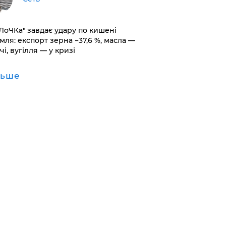
оЛоЧКа" завдає удару по кишені
мля: експорт зерна −37,6 %, масла —
чі, вугілля — у кризі
льше