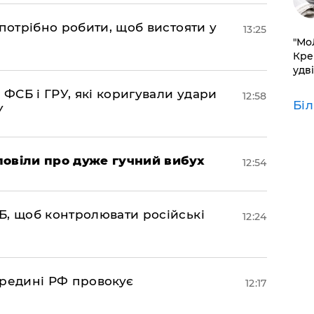
потрібно робити, щоб вистояти у
13:25
​"М
Кре
удві
 ФСБ і ГРУ, які коригували удари
12:58
Бі
У
повіли про дуже гучний вибух
12:54
Б, щоб контролювати російські
12:24
ередині РФ провокує
12:17