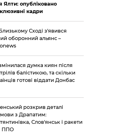
я Ялти: опубліковано
клюзивні кадри
Близькому Сході з'явився
ий оборонний альянс –
ronews
змінилася думка киян після
трілів балістикою, та скільки
аїнців готові віддати Донбас
енський розкрив деталі
мови з Драпатим:
тянтинівка, Слов'янськ і ракети
я ППО