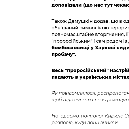
доповідали (що нас тут чекаю
Також Демушкін додав, що в од
обвішаний символікою терорист
повномасштабне вторгнення, її
"проросійським" і сам родом із
бомбосховищі у Харкові сидит
пробачу".
Весь "проросійський" настрі
падають в українських містах
Як повідомлялося, роспропаг
щоб підготувати своїх громадян 
Нагадаємо, політолог Кирило С
розповів, куди вони зникли.