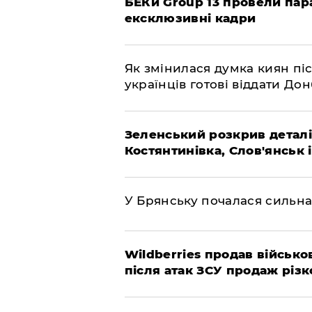
БЕКи Group 13 провели пар
ексклюзивні кадри
Як змінилася думка киян піс
українців готові віддати До
Зеленський розкрив деталі
Костянтинівка, Слов'янськ 
У Брянську почалася сильна
Wildberries продав військов
після атак ЗСУ продаж різк