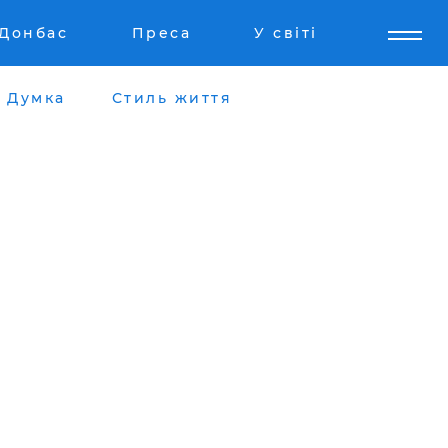
Донбас
Преса
У світі
Думка
Стиль життя