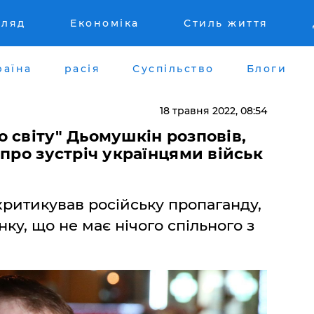
гляд
Економіка
Стиль життя
раїна
расія
Суспільство
Блоги
18 травня 2022, 08:54
 світу" Дьомушкін розповів,
 про зустріч українцями військ
ритикував російську пропаганду,
ку, що не має нічого спільного з