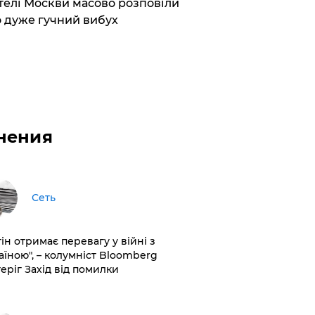
елі Москви масово розповіли
 дуже гучний вибух
нения
Сеть
ін отримає перевагу у війні з
аїною", – колумніст Bloomberg
теріг Захід від помилки