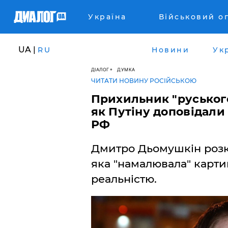
Україна
Військовий о
UA |
RU
Новини
Ук
ДІАЛОГ
ДУМКА
ЧИТАТИ НОВИНУ РОСІЙСЬКОЮ
Прихильник "руського
як Путіну доповідали
РФ
Дмитро Дьомушкін розк
яка "намалювала" картин
реальністю.