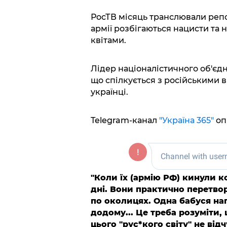
РосТВ місяць транслювали репорт
армії розбігаються нацисти та 
квітами.
Лідер націоналістичного об'єд
що спілкується з російськими ві
українці.
Telegram-канал
"Україна 365"
оп
"Коли їх (армію РФ) кинули к
дні. Вони практично перетво
по околицях. Одна бабуся наг
додому... Це треба розуміти, 
цього "рус*кого світу" не відч