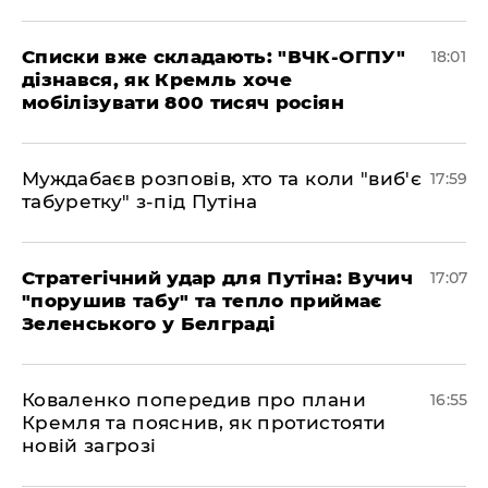
Списки вже складають: "ВЧК-ОГПУ"
18:01
дізнався, як Кремль хоче
мобілізувати 800 тисяч росіян
Муждабаєв розповів, хто та коли "виб'є
17:59
табуретку" з-під Путіна
Стратегічний удар для Путіна: Вучич
17:07
"порушив табу" та тепло приймає
Зеленського у Белграді
Коваленко попередив про плани
16:55
Кремля та пояснив, як протистояти
новій загрозі