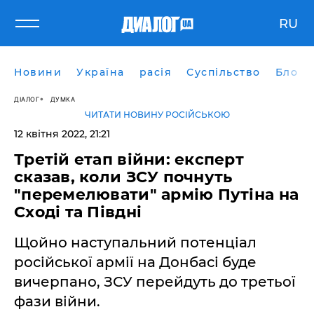
RU
Новини
Україна
расія
Суспільство
Блоги
ДІАЛОГ
ДУМКА
ЧИТАТИ НОВИНУ РОСІЙСЬКОЮ
12 квітня 2022, 21:21
Третій етап війни: експерт
сказав, коли ЗСУ почнуть
"перемелювати" армію Путіна на
Сході та Півдні
Щойно наступальний потенціал
російської армії на Донбасі буде
вичерпано, ЗСУ перейдуть до третьої
фази війни.