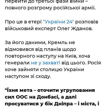
перейти до третьої фази війни –
повного розгрому російської армії.
Про це в етері
"України 24"
розповів
військовий експерт Олег Жданов.
За його даними, Кремль не
відмовився від планів щодо
повторного наступу на Київ, хоча
генерали
не у захваті
від цього. Росія
хоче зайняти столицю України
наступом зі сходу.
"Їхня мета
–
оточити угруповання
сил ООС на Донбасі, а далі
просуватися у бік Дніпра
–
і міста, і