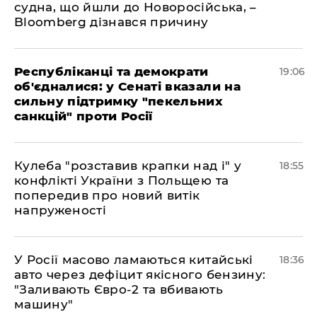
судна, що йшли до Новоросійська, –
Bloomberg дізнався причину
Республіканці та демократи
19:06
об'єдналися: у Сенаті вказали на
сильну підтримку "пекельних
санкцій" проти Росії
Кулеба "розставив крапки над і" у
18:55
конфлікті України з Польщею та
попередив про новий витік
напруженості
У Росії масово ламаються китайські
18:36
авто через дефіцит якісного бензину:
"Заливають Євро-2 та вбивають
машину"