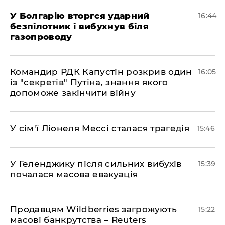
У Болгарію вторгся ударний
16:44
безпілотник і вибухнув біля
газопроводу
Командир РДК Капустін розкрив один
16:05
із "секретів" Путіна, знання якого
допоможе закінчити війну
У сім'ї Ліонеля Мессі сталася трагедія
15:46
У Геленджику після сильних вибухів
15:39
почалася масова евакуація
Продавцям Wildberries загрожують
15:22
масові банкрутства – Reuters