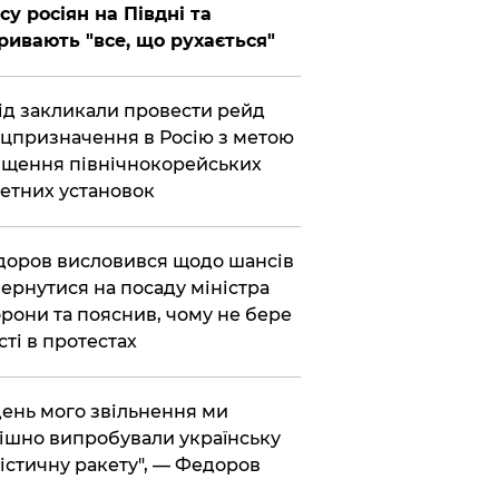
су росіян на Півдні та
ривають "все, що рухається"
хід закликали провести рейд
цпризначення в Росію з метою
щення північнокорейських
етних установок
доров висловився щодо шансів
ернутися на посаду міністра
рони та пояснив, чому не бере
сті в протестах
 день мого звільнення ми
ішно випробували українську
істичну ракету", — Федоров