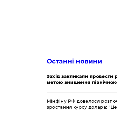
Останні новини
​Захід закликали провести
метою знищення північнок
​Мінфіну РФ довелося розпоч
зростання курсу долара: "Ц