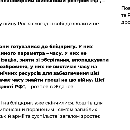
 планомірний військовий розгром РФ",
–
​По
та 
дро
 війну Росія сьогодні собі дозволити не
Вони готувалися до бліцкригу. У них
диного параметра
–
часу.
У них не
ізацію, зняти зі зберігання, впорядкувати
озброєння, у них не вистачає часу на
ічних ресурсів для забезпечення цієї
чає часу знайти гроші на цю війну. Цієї
джеті РФ",
– розповів Жданов.
і на бліцкриг, уже скінчилися. Коштів для
мпенсацій пораненим і сім'ям загиблих
ькій армії та суспільстві загалом зростає