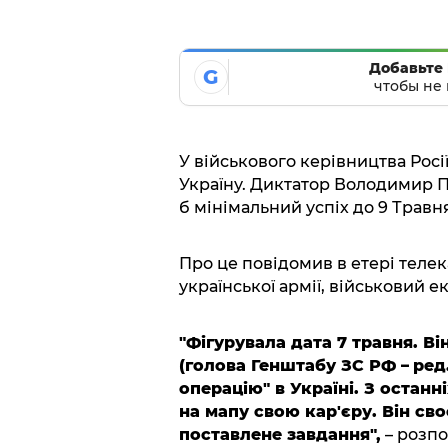
Добавьте 
G
чтобы не 
У військового керівництва Рос
Україну. Диктатор Володимир П
б мінімальний успіх до 9 Трав
Про це повідомив в етері теле
української армії, військовий 
"Фігурувала дата 7 травня. Ві
(голова Генштабу ЗС РФ
–
ред
операцію" в Україні. З остан
на мапу свою кар'єру. Він св
поставлене завдання",
– розпо