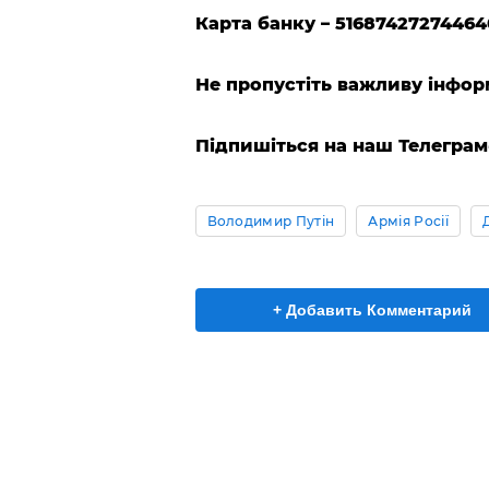
Карта банку – 51687427274464
Не пропустіть важливу інфор
Підпишіться на наш Телеграм-к
Володимир Путін
Армія Росії
+ Добавить Комментарий