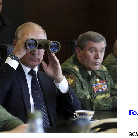
Го
ЗСУ