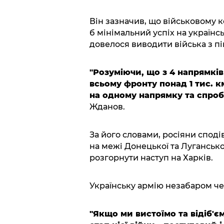
Він зазначив, що військовому к
б мінімальний успіх на українс
довелося виводити війська з пів
"Розуміючи, що з 4 напрямків
всьому фронту понад 1 тис. к
на одному напрямку та спроб
Жданов.
За його словами, росіяни спо
на межі Донецької та Лугансько
розгорнути наступ на Харків.
Українську армію незабаром чек
"Якщо ми вистоїмо та відіб'ємо