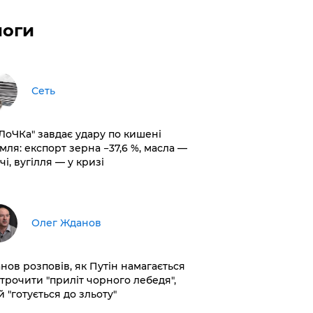
логи
Сеть
оЛоЧКа" завдає удару по кишені
мля: експорт зерна −37,6 %, масла —
чі, вугілля — у кризі
Олег Жданов
нов розповів, як Путін намагається
строчити "приліт чорного лебедя",
 "готується до зльоту"