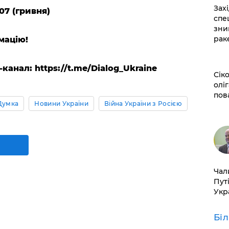
​За
07 (гривня)
спе
зни
рак
мацію!
анал: https://t.me/Dialog_Ukraine
​Сі
оліг
пов
Думка
Новини України
Війна України з Росією
​Ча
Пут
Укр
Бі