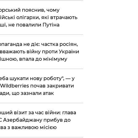
корський пояснив, чому
ійські олігархи, які втрачають
ші, не повалили Путіна
опаганда не діє: частка росіян,
 вважають війну проти України
ішною, впала до мінімуму
реба шукати нову роботу", — у
Wildberries почав закривати
ади, що зазнали атак
рший візит за час війни: глава
 Азербайджану прибув до
ва з важливою місією