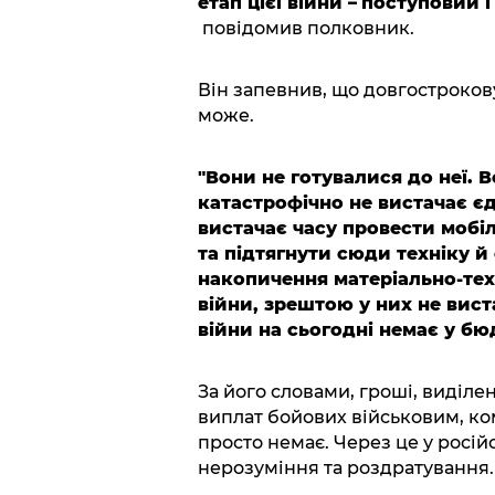
етап цієї війни
–
поступовий і
повідомив полковник.
Він запевнив, що довгострокову
може.
"Вони не готувалися до неї. 
катастрофічно не вистачає є
вистачає часу провести мобіл
та підтягнути сюди техніку й 
накопичення матеріально-техн
війни, зрештою у них не виста
війни на сьогодні немає у бю
За його словами, гроші, виділен
виплат бойових військовим, ко
просто немає. Через це у російс
нерозуміння та роздратування.