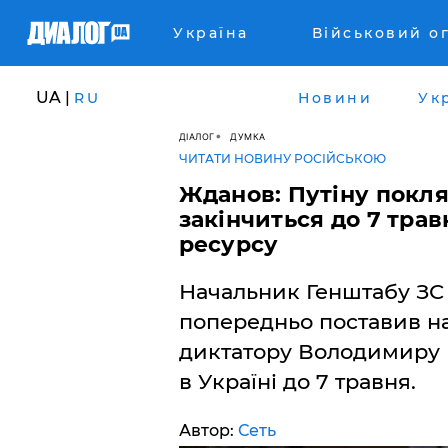
Україна
Військовий о
UA |
RU
Новини
Ук
ДІАЛОГ
ДУМКА
ЧИТАТИ НОВИНУ РОСІЙСЬКОЮ
Жданов: Путіну покля
закінчиться до 7 тра
ресурсу
Начальник Генштабу ЗС
попередньо поставив на
диктатору Володимиру 
в Україні до 7 травня.
Автор:
Сеть