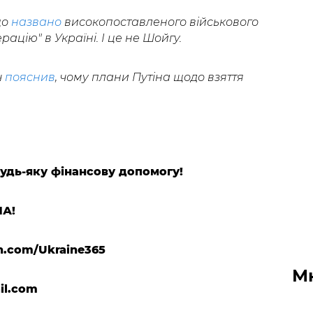
що
названо
високопоставленого військового
ацію" в Україні. І це не Шойгу.
ч
пояснив
, чому плани Путіна щодо взяття
будь-яку фінансову допомогу!
ЛА!
n.com/Ukraine365
М
il.com