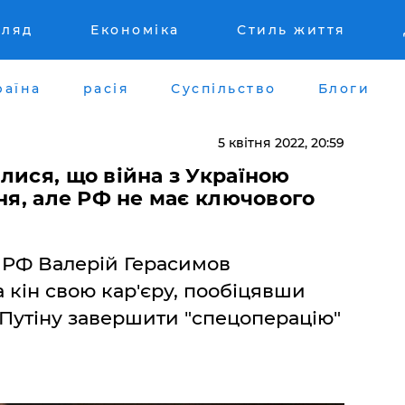
гляд
Економіка
Стиль життя
раїна
расія
Суспільство
Блоги
5 квітня 2022, 20:59
лися, що війна з Україною
вня, але РФ не має ключового
 РФ Валерій Герасимов
 кін свою кар'єру, пообіцявши
Путіну завершити "спецоперацію"