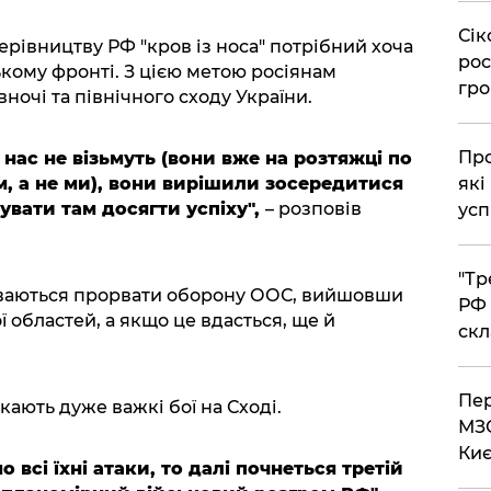
​Сі
ерівництву РФ "кров із носа" потрібний хоча
рос
ькому фронті. З цією метою росіянам
гро
ночі та північного сходу України.
​Пр
 нас не візьмуть (вони вже на розтяжці по
які
м, а не ми), вони вирішили зосередитися
увати там досягти успіху",
– розповів
усп
​"Т
діваються прорвати оборону ООС, вийшовши
РФ 
ї областей, а якщо це вдасться, ще й
скл
​Пе
ають дуже важкі бої на Сході.
МЗС
Киє
 всі їхні атаки, то далі почнеться третій