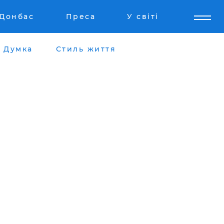
Донбас
Преса
У світі
Думка
Стиль життя