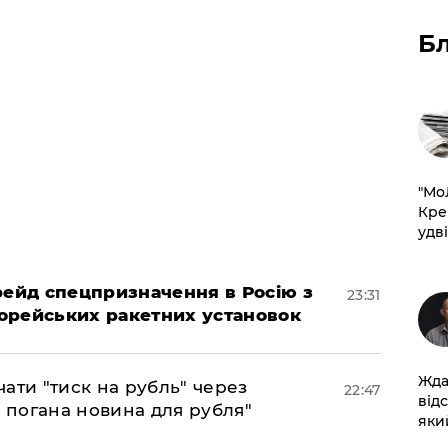
Б
​"М
Кре
удві
 рейд спецпризначення в Росію з
23:31
орейських ракетних установок
Жда
ати "тиск на рубль" через
22:47
від
е погана новина для рубля"
який