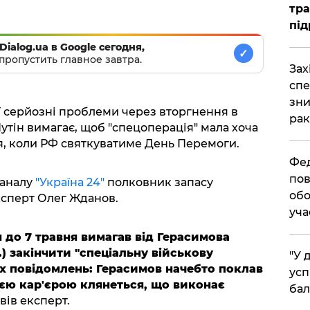
тра
під
Dialog.ua в Google сегодня,
✓
пропустить главное завтра.
​За
спе
зни
ії серйозні проблеми через вторгнення в
рак
утін вимагає, щоб "спецоперація" мала хоча
ня, коли РФ святкуватиме День Перемоги.
​Фе
пов
каналу
"Україна 24"
полковник запасу
обо
експерт Олег Жданов.
уча
н до 7 травня вимагав від Герасимова
.) закінчити "спеціальну військову
​"У
ніх повідомлень: Герасимов начебто поклав
усп
оєю кар'єрою клянеться, що виконає
бал
вів експерт.