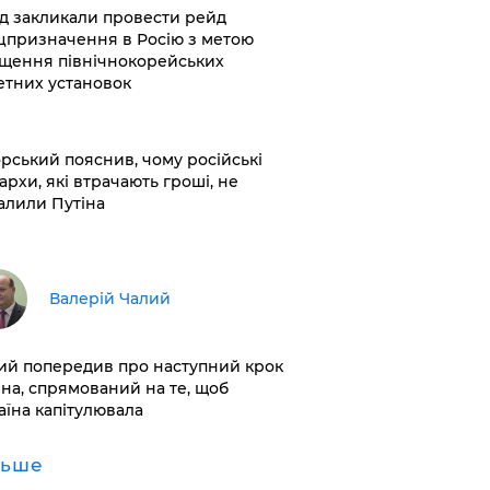
хід закликали провести рейд
цпризначення в Росію з метою
щення північнокорейських
етних установок
корський пояснив, чому російські
архи, які втрачають гроші, не
алили Путіна
Валерій Чалий
лий попередив про наступний крок
іна, спрямований на те, щоб
аїна капітулювала
льше