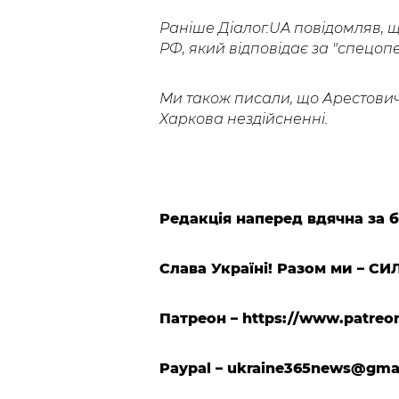
Раніше Діалог.UA повідомляв, 
РФ, який відповідає за "спецопер
Ми також писали, що Арестови
Харкова нездійсненні.
Редакція наперед вдячна за 
Слава Україні! Разом ми – СИ
Патреон – https://www.patreo
Paypal –
ukraine365news@gma