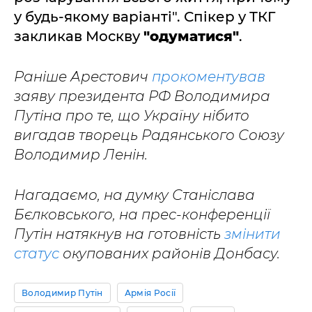
у будь-якому варіанті". Спікер у ТКГ
закликав Москву
"одуматися"
.
Раніше Арестович
прокоментував
заяву президента РФ Володимира
Путіна про те, що Україну нібито
вигадав творець Радянського Союзу
Володимир Ленін.
Нагадаємо, на думку Станіслава
Бєлковського, на прес-конференції
Путін натякнув на готовність
змінити
статус
окупованих районів Донбасу.
Володимир Путін
Армія Росії