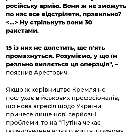
російську армію. Вони ж не зможуть
по нас все відстріляти, правильно?
<…> Ну стрільнуть вони 30
ракетами.
15 із них не долетить, ще п'ять
промахнуться. Розуміємо, у що їм
реально виллється ця операція",
–
пояснив Арестович.
Якщо ж керівництво Кремля не
послухає військових професіоналів,
що нова агресія щодо України
принесе лише нові серйозні
проблеми, то на "Путіна чекає
розчарування всього життя, причому