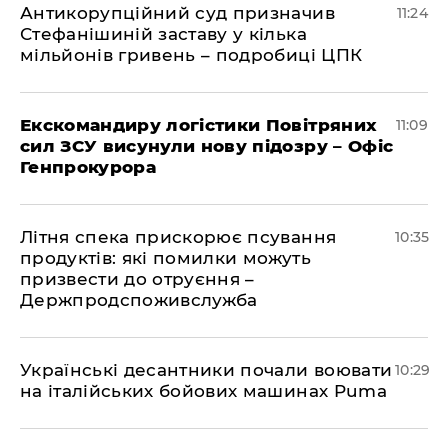
Антикорупційний суд призначив
11:24
Стефанішиній заставу у кілька
мільйонів гривень – подробиці ЦПК
Екскомандиру логістики Повітряних
11:09
сил ЗСУ висунули нову підозру – Офіс
Генпрокурора
Літня спека прискорює псування
10:35
продуктів: які помилки можуть
призвести до отруєння –
Держпродспоживслужба
Українські десантники почали воювати
10:29
на італійських бойових машинах Puma