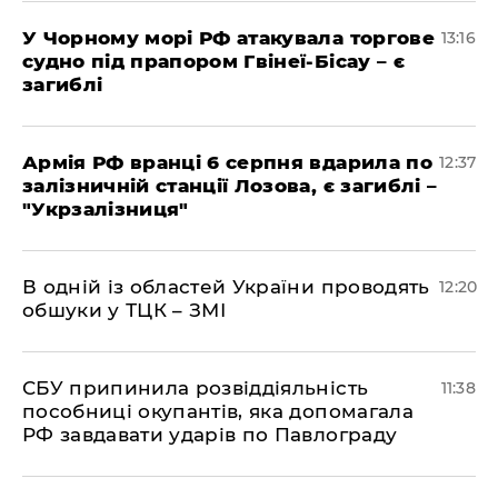
У Чорному морі РФ атакувала торгове
13:16
судно під прапором Гвінеї-Бісау – є
загиблі
Армія РФ вранці 6 серпня вдарила по
12:37
залізничній станції Лозова, є загиблі –
"Укрзалізниця"
В одній із областей України проводять
12:20
обшуки у ТЦК – ЗМІ
СБУ припинила розвіддіяльність
11:38
пособниці окупантів, яка допомагала
РФ завдавати ударів по Павлограду