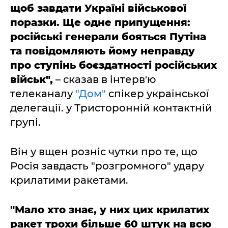
щоб завдати Україні військової
поразки. Ще одне припущення:
російські генерали бояться Путіна
та повідомляють йому неправду
про ступінь боєздатності російських
військ",
– сказав в інтерв'ю
телеканалу
"Дом"
спікер української
делегації. у Тристоронній контактній
групі.
Він у вщен розніс чутки про те, що
Росія завдасть "розгромного" удару
крилатими ракетами.
"Мало хто знає, у них цих крилатих
ракет трохи більше 60 штук на всю