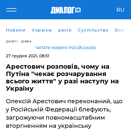
RU
Новини
Україна
расія
Суспільство
Блоги
ДІАЛОГ
ДУМКА
ЧИТАТИ НОВИНУ РОСІЙСЬКОЮ
27 грудня 2021, 08:51
Арестович розповів, чому на
Путіна "чекає розчарування
всього життя" у разі наступу на
Україну
Олексій Арестович переконаний, що
у Російській Федерації блефують,
загрожуючи повномасштабним
вторгненням на українську