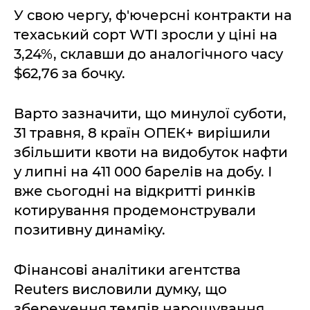
У свою чергу, ф'ючерсні контракти на
техаський сорт WTI зросли у ціні на
3,24%, склавши до аналогічного часу
$62,76 за бочку.
Варто зазначити, що минулої суботи,
31 травня, 8 країн ОПЕК+ вирішили
збільшити квоти на видобуток нафти
у липні на 411 000 барелів на добу. І
вже сьогодні на відкритті ринків
котирування продемонстрували
позитивну динаміку.
Фінансові аналітики агентства
Reuters висловили думку, що
збереження темпів нарощування