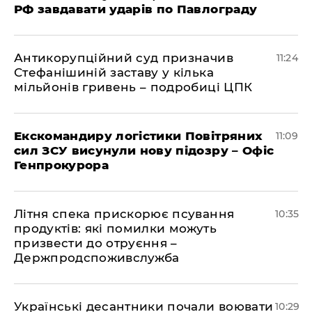
РФ завдавати ударів по Павлограду
Антикорупційний суд призначив
11:24
Стефанішиній заставу у кілька
мільйонів гривень – подробиці ЦПК
Екскомандиру логістики Повітряних
11:09
сил ЗСУ висунули нову підозру – Офіс
Генпрокурора
Літня спека прискорює псування
10:35
продуктів: які помилки можуть
призвести до отруєння –
Держпродспоживслужба
Українські десантники почали воювати
10:29