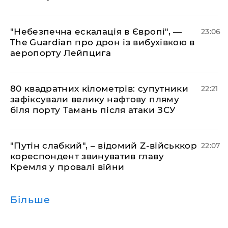
​"Небезпечна ескалація в Європі", —
23:06
The Guardian про дрон із вибухівкою в
аеропорту Лейпцига
​80 квадратних кілометрів: супутники
22:21
зафіксували велику нафтову пляму
біля порту Тамань після атаки ЗСУ
"Путін слабкий", – відомий Z-військкор
22:07
кореспондент звинуватив главу
Кремля у провалі війни
Більше