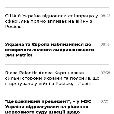
США й Україна відновили співпрацю у
08:45
сфері, яка прямо впливає на війну з
Росією
Україна та Європа наблизилися до
08:16
створення аналога американського
ЗРК Patriot
Глава Palantir Алекс Карп назвав
07:38
сильні сторони України та пояснив, що
її врятувало у війні з Росією, – Левін
"Це важливий прецедент", – у МЗС
07:01
України відреагували на рішення
Верховного суду Швеції щодо