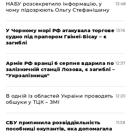
НАБУ розсекретило інформацію, у
13:48
чому підозрюють Ольгу Стефанішину
У Чорному морі РФ атакувала торгове
13:16
судно під прапором Гвінеї-Бісау – є
загиблі
Армія РФ вранці 6 серпня вдарила по
12:37
залізничній станції Лозова, є загиблі –
"Укрзалізниця"
В одній із областей України проводять
12:20
обшуки у ТЦК – ЗМІ
СБУ припинила розвіддіяльність
11:38
пособниці окупантів, яка допомагала