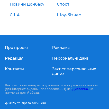
Новини Донбасу
Спорт
США
Шоу-бізнес
Про проект
Реклама
Редакція
Персональні дані
Контакти
Захист персональних
даних
Використання матеріалів дозволяється за умови посилання
(для інтернет-видань - гіперпосилання) на "
Диалог.ua
" не
нижче за третій абзац.
� 2026,
Усі права захищені.