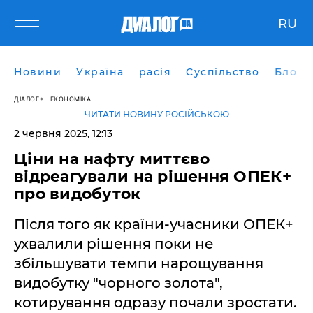
RU
Новини
Україна
расія
Суспільство
Блоги
ДІАЛОГ
ЕКОНОМІКА
ЧИТАТИ НОВИНУ РОСІЙСЬКОЮ
2 червня 2025, 12:13
Ціни на нафту миттєво
відреагували на рішення ОПЕК+
про видобуток
Після того як країни-учасники ОПЕК+
ухвалили рішення поки не
збільшувати темпи нарощування
видобутку "чорного золота",
котирування одразу почали зростати.