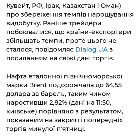
Кувейт, РФ, Ірак, Казахстан і Оман)
про збереження темпів нарощування
видобутку. Раніше трейдери
побоювалися, що країни-експортери
збільшать темпи, проте цього не
сталося, повідомляє
Dialog.UA
з
посиланням на свіжі дані торгів.
Нафта еталонної північноморської
марки Brent подорожчала до 64,55
долара за барель, таким чином
наростивши 2,82% (дані на 11:50,
київське) порівняно з результатом,
показаним на закритті попередніх
торгів минулої п'ятниці.