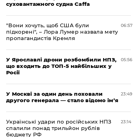
суховантажного судна Caffa
"Вони хочуть, щоб США були
06:57
підкорені", – Лора Лумер назвала мету
пропагандистів Кремля
У Ярославлі дрони розбомбили НПЗ,
05:56
що входить до ТОП-5 найбільших у
Росії
​У Москві за один день поховали
23:49
другого генерала — стало відомо ім’я
​Українські удари по російських НПЗ
23:14
спалили понад трильйон рублів
бюджету РФ