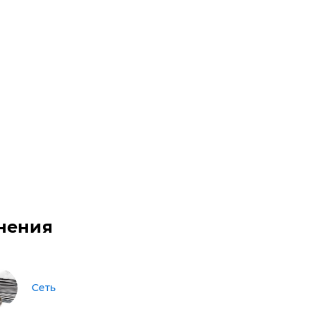
нения
Сеть