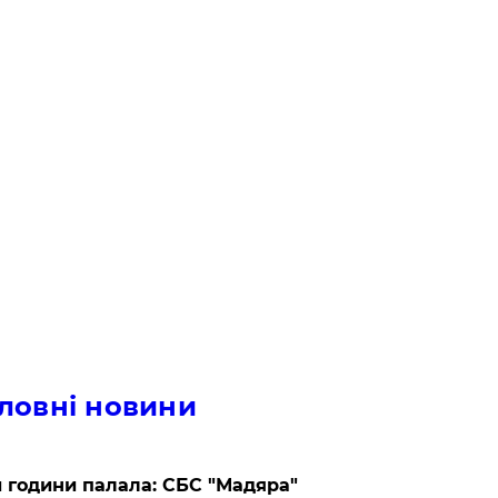
ловні новини
 години палала: СБС "Мадяра"