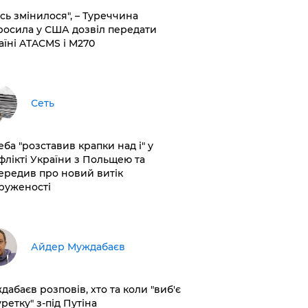
сь змінилося", – Туреччина
росила у США дозвіл передати
аїні ATACMS і M270
Сеть
еба "розставив крапки над і" у
флікті України з Польщею та
ередив про новий витік
руженості
Айдер Муждабаєв
дабаєв розповів, хто та коли "виб'є
ретку" з-під Путіна