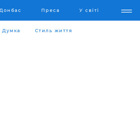
Донбас
Преса
У світі
Думка
Стиль життя