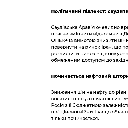
Політичний підтекст: саудити
Саудівська Аравія очевидно вра
прагне зміцнити відносини з Д
ОПЕК+ із вимогою знизити ціни
повернути на ринок Іран, що п
розчистити ринок від конкуренті
обмеженим доступом до західн
Починається нафтовий шторм, 
Зниження цін на нафту до рівні
волатильність, а початок систем
Росія з її бюджетною залежніст
цієї цінової війни. І якщо обв
тільки починається.