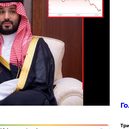
Го
Три