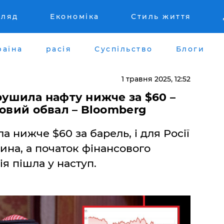
гляд
Економіка
Стиль життя
раїна
расія
Суспільство
Блоги
1 травня 2025, 12:52
рушила нафту нижче за $60 –
совий обвал – Bloomberg
а нижче $60 за барель, і для Росії
ина, а початок фінансового
ія пішла у наступ.