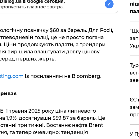
Dialog.ua в Google сегодня,
під
✓
пропустить главное завтра.
пал
логічну позначку $60 за барель. Для Росії,
"Що
глеводневій голці, це не просто погана
зап
и. Ціни продовжують падати, а трейдери
Укр
ія вирішила влаштувати довгу цінову
 серед перших жертв.
Тур
всі
sting.com
із посиланням на Bloomberg.
зве
триває
ЄС 
зам
E, 1 травня 2025 року ціна липневого
пре
а 1,9%, досягнувши $59,87 за барель. Це
танні три тижні. Востаннє нафта Brent
тня, та тепер очевидно: тенденція
У П