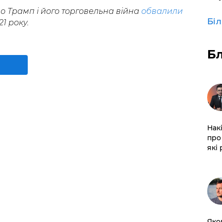
о Трамп і його торговельна війна
обвалили
Бі
1 року.
Б
Нак
про 
які
Яко