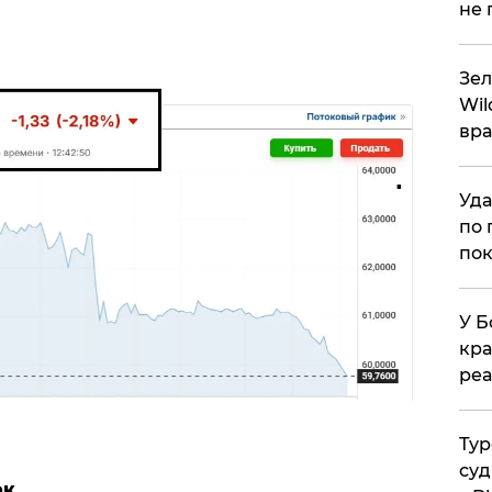
не 
Зел
Wil
вра
Уда
по 
пок
У Б
кра
реа
Тур
суд
ок