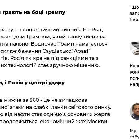
"Що
 грають на боці Трампу
зап
Укр
ховує і геополітичний чинник. Ер-Ріяд
ональдом Трампом, який знову тисне на
 на пальне. Водночас Трамп намагається
осилює бажання Саудівської Аравії
в. Росія як країна під санкціями та з
их технологій стає зручною мішенню.
Кул
кон
поп
і Росія у центрі удару
нап
в нижче за $60 - це не випадкова
ної атаки на слабкі ланки світового ринку.
ю від нафти стає однією з основних жертв
ал продовжиться, економічний жах Москви
Муж
табу