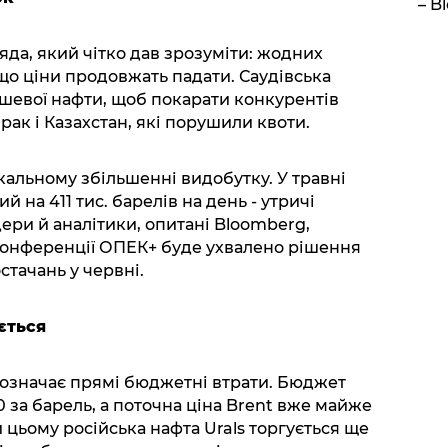
– B
яда, який чітко дав зрозуміти: жодних
що ціни продовжать падати. Саудівська
ешевої нафти, щоб покарати конкурентів
ак і Казахстан, які порушили квоти.
кальному збільшенні видобутку. У травні
 на 411 тис. барелів на день - утричі
ери й аналітики, опитані Bloomberg,
оконференції ОПЕК+ буде ухвалено рішення
тачань у червні.
ється
н означає прямі бюджетні втрати. Бюджет
 за барель, а поточна ціна Brent вже майже
и цьому російська нафта Urals торгується ще