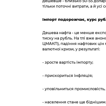
дешевше - близько 50-55 доларі
тільки поточні витрати, а й ус
Імпорт подорожчає, курс руб
Дешева нафта - це менше експо
тиску на рубль. На тлі вже ано
ЦМАКП), падіння нафтових цін 
валютної кризи, у результаті:
- зросте вартість імпорту;
- прискориться інфляція;
- уповільниться промисловість,
- населення стане ще біднішим