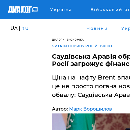
Україна
Військовий о
UA |
RU
Новини
Ук
ДІАЛОГ
ЕКОНОМІКА
ЧИТАТИ НОВИНУ РОСІЙСЬКОЮ
Саудівська Аравія об
Росії загрожує фінан
Ціна на нафту Brent впал
це не просто погана нов
обвалу: Саудівська Арав
Автор:
Марк Ворошилов