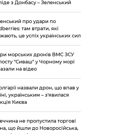
піде з Донбасу – Зеленський
енський про удари по
dberries: там втрати, які
жають, це успіх українських сил
ри морських дронів ВМС ЗСУ
посту "Сиваш" у Чорному морі
азали на відео
олгарії назвали дрон, що впав у
їні, українським – з'явилася
кція Києва
еччина не пропустила торгові
на, що йшли до Новоросійська,