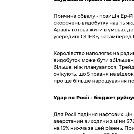
Причина обвалу - позиція Ер-Рі
скорочень видобутку навіть як
Аравія готова жити в умовах д
усередині ОПЕК+, насамперед Ір
Королівство наполягає на ради
видобуток може бути збільшений
більше, ніж планувалося. Трейд
очікують, що 5 травня на віде
про ще більше нарощування пос
Удар по Росії - бюджет руйну
Для Росії падіння нафтових ці
зверстаний виходячи з ціни $70
на 15% нижча за цей рівень. Пр