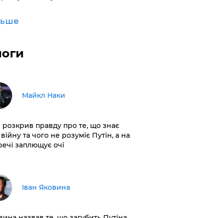
льше
логи
Майкл Наки
і розкрив правду про те, що знає
війну та чого не розуміє Путін, а на
 речі заплющує очі
Іван Яковина
вина назвав те, що загубить Путіна