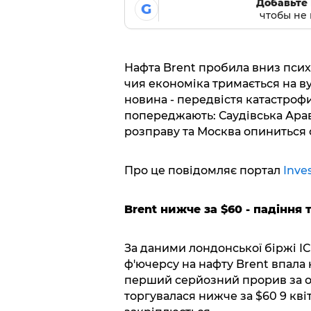
Добавьте 
G
чтобы не 
Нафта Brent пробила вниз психо
чия економіка тримається на ву
новина - передвістя катастроф
попереджають: Саудівська Арав
розправу та Москва опиниться
Про це повідомляє портал
Inve
Brent нижче за $60 - падіння 
За даними лондонської біржі IC
ф'ючерсу на нафту Brent впала н
перший серйозний прорив за ос
торгувалася нижче за $60 9 кві