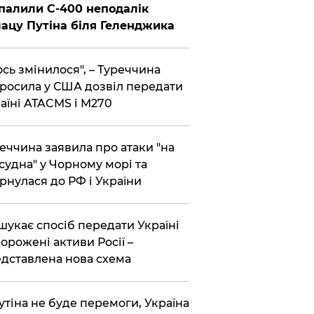
палили С-400 неподалік
ацу Путіна біля Геленджика
сь змінилося", – Туреччина
росила у США дозвіл передати
аїні ATACMS і M270
еччина заявила про атаки "на
 судна" у Чорному морі та
рнулася до РФ і України
шукає спосіб передати Україні
орожені активи Росії –
дставлена ​​нова схема
утіна не буде перемоги, Україна