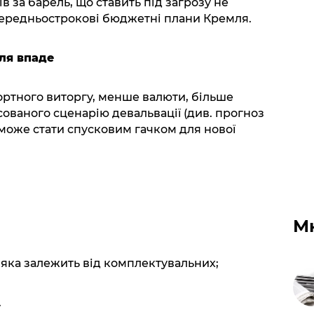
в за барель, що ставить під загрозу не
і середньострокові бюджетні плани Кремля.
ля впаде
ртного виторгу, менше валюти, більше
нсованого сценарію девальвації (див. прогноз
може стати спусковим гачком для нової
М
 яка залежить від комплектувальних;
.