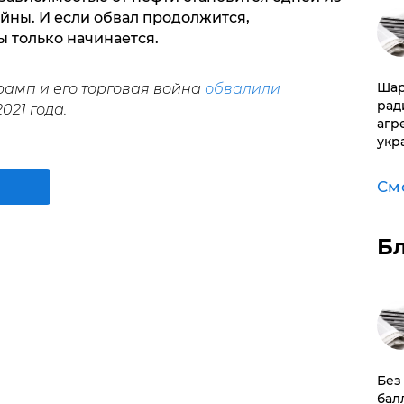
йны. И если обвал продолжится,
 только начинается.
Шар
рамп и его торговая война
обвалили
рад
21 года.
агр
укр
См
Б
​Бе
бал