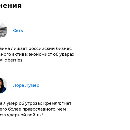
нения
Сеть
раина лишает российский бизнес
вного актива: экономист об ударах
Wildberries
​Лора Лумер
а Лумер об угрозах Кремля: "Нет
его более православного, чем
оза ядерной войны"