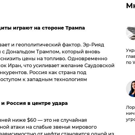
М
.
диты играют на стороне Трампа
вает и геополитический фактор. Эр-Рияд
​Ук
 с Дональдом Трампом, который вновь
гла
 снизить цены на топливо. Одновременно
по 
ок Иран, что усиливает желание Саудовской
нкурентов. Россия как страна под
оступом к западным технологиям
и Россия в центре удара
Лор
нич
угр
вней ниже $60 — это не случайная
мной атаки на слабые звенья мирового
зависимостью от нефти становится одной из