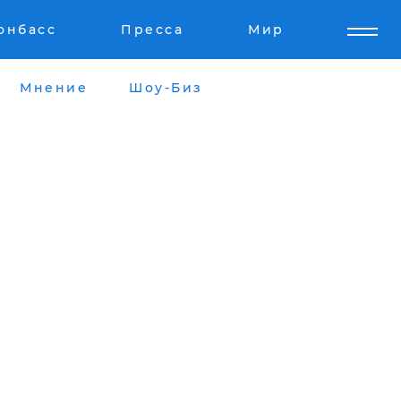
онбасс
Пресса
Мир
Мнение
Шоу-Биз