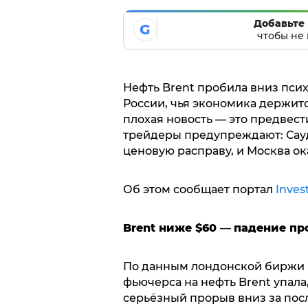
Добавьте 
G
чтобы не 
Нефть Brent пробила вниз псих
России, чья экономика держитс
плохая новость — это предвест
трейдеры предупреждают: Сау
ценовую расправу, и Москва о
Об этом сообщает портал
Inves
Brent ниже $60
—
падение пр
По данным лондонской биржи IC
фьючерса на нефть Brent упала,
серьёзный прорыв вниз за пос