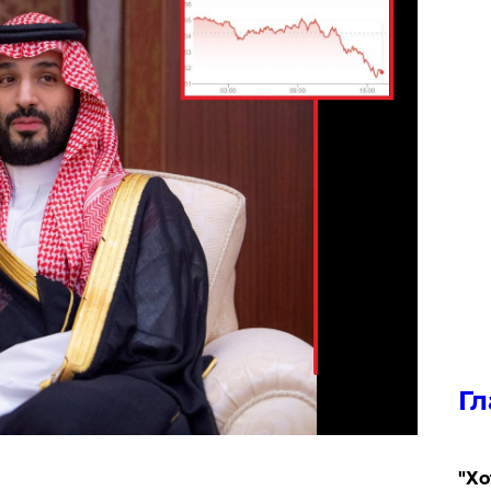
Гл
​"Х