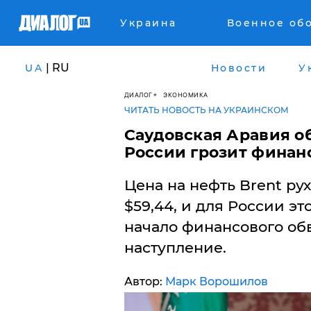
Украина
Военное об
| RU
UA
Новости
У
ДИАЛОГ
ЭКОНОМИКА
ЧИТАТЬ НОВОСТЬ НА УКРАИНСКОМ
Саудовская Аравия о
России грозит финан
Цена на нефть Brent ру
$59,44, и для России эт
начало финансового обв
наступление.
Автор:
Марк Ворошилов