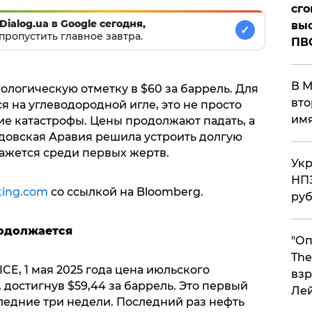
сго
Dialog.ua в Google сегодня,
выс
✓
пропустить главное завтра.
ПВ
В М
ологическую отметку в $60 за баррель. Для
вто
я на углеводородной игле, это не просто
им
ие катастрофы. Цены продолжают падать, а
довская Аравия решила устроить долгую
кажется среди первых жертв.
Укр
НПЗ
ting.com
со ссылкой на Bloomberg.
ру
одолжается
"Оп
The
E, 1 мая 2025 года цена июльского
взр
 достигнув $59,44 за баррель. Это первый
Ле
ледние три недели. Последний раз нефть