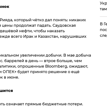
Укр
ынок
там
ияда, который чётко дал понять: никаких
​В 
 цены продолжат падать. Саудовская
пос
 дешёвой нефти, чтобы наказать
сле
ежде всего Ирак и Казахстан, нарушивших
дикальном увеличении добычи. В мае добыча
ыс. баррелей в день — втрое больше, чем
алитики, опрошенные Bloomberg, ожидают,
и ОПЕК+ будет принято решение о ещё
к в июне.
шится
фть означает прямые бюджетные потери.