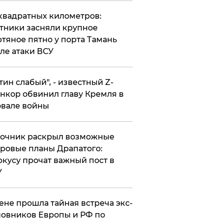
квадратных километров:
тники засняли крупное
тяное пятно у порта Тамань
ле атаки ВСУ
утин слабый", - известный Z-
нкор обвинил главу Кремля в
вале войны
точник раскрыл возможные
ровые планы Драпатого:
кусу прочат важный пост в
У
ене прошла тайная встреча экс-
овников Европы и РФ по