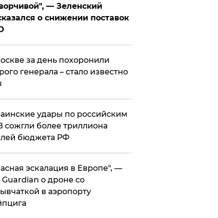
ворчивой", — Зеленский
казался о снижении поставок
О
оскве за день похоронили
рого генерала – стало известно
я
аинские удары по российским
 сожгли более триллиона
блей бюджета РФ
асная эскалация в Европе", —
 Guardian о дроне со
ывчаткой в аэропорту
йпцига