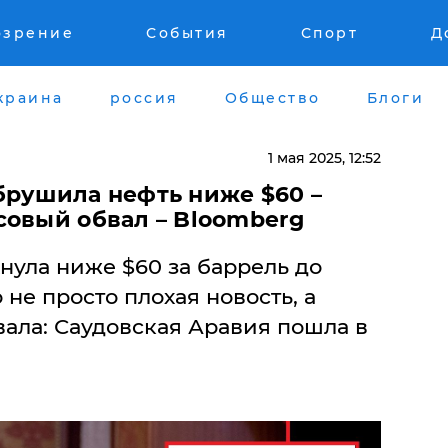
озрение
События
Спорт
Д
краина
россия
Общество
Блоги
1 мая 2025, 12:52
брушила нефть ниже $60 –
совый обвал – Bloomberg
хнула ниже $60 за баррель до
о не просто плохая новость, а
ала: Саудовская Аравия пошла в