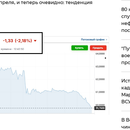
апреля, и теперь очевидно: тенденция
80 
спу
неф
пос
​"П
вое
про
​Ис
кад
Мар
ВС
В В
чин