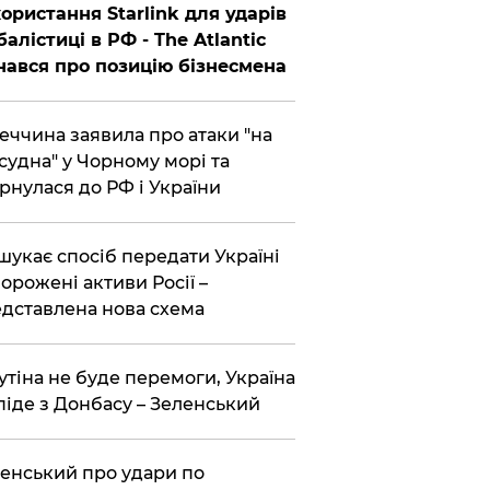
ористання Starlink для ударів
балістиці в РФ - The Atlantic
нався про позицію бізнесмена
еччина заявила про атаки "на
 судна" у Чорному морі та
рнулася до РФ і України
шукає спосіб передати Україні
орожені активи Росії –
дставлена ​​нова схема
утіна не буде перемоги, Україна
піде з Донбасу – Зеленський
енський про удари по