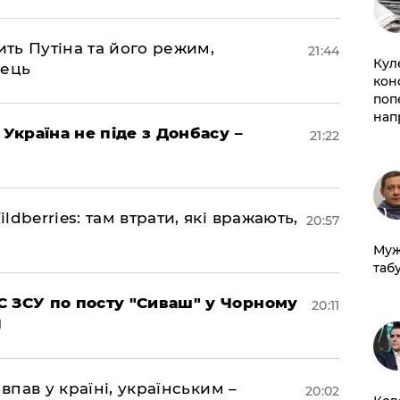
ить Путіна та його режим,
21:44
Кул
нець
кон
поп
нап
 Україна не піде з Донбасу –
21:22
dberries: там втрати, які вражають,
20:57
Муж
табу
 ЗСУ по посту "Сиваш" у Чорному
20:11
впав у країні, українським –
20:02