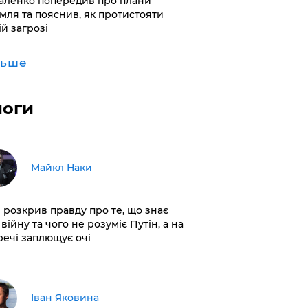
аленко попередив про плани
мля та пояснив, як протистояти
ій загрозі
льше
логи
Майкл Наки
і розкрив правду про те, що знає
війну та чого не розуміє Путін, а на
 речі заплющує очі
Іван Яковина