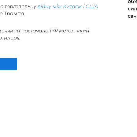
об'
що торговельну
війну між Китаєм і США
сил
ю Трампа.
сан
меччини постачала РФ метал, який
тилерії.