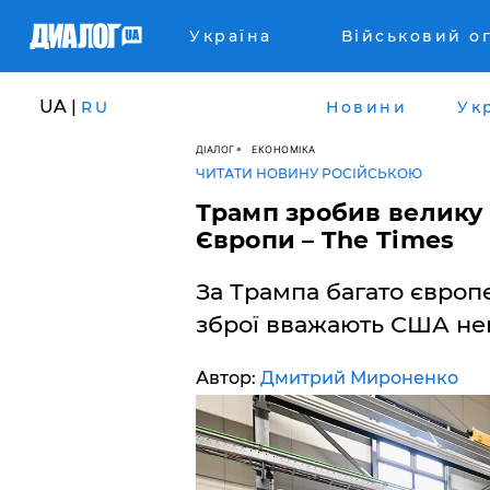
Україна
Військовий о
UA |
RU
Новини
Ук
ДІАЛОГ
ЕКОНОМІКА
ЧИТАТИ НОВИНУ РОСІЙСЬКОЮ
Трамп зробив велику
Європи – The Times
За Трампа багато європ
зброї вважають США не
Автор:
Дмитрий Мироненко