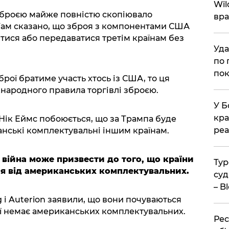
Wil
зброєю майже повністю скопіювало
вра
Там сказано, що зброя з компонентами США
тися або передаватися третім країнам без
Уда
по 
пок
рої братиме участь хтось із США, то ця
народного правила торгівлі зброєю.
У Б
кра
Нік Еймс побоюється, що за Трампа буде
реа
нські комплектувальні іншим країнам.
 війна може призвести до того, що країни
Тур
ся від американських комплектувальних.
суд
– B
 і Auterion заявили, що вони почуваються
рої немає американських комплектувальних.
Рес