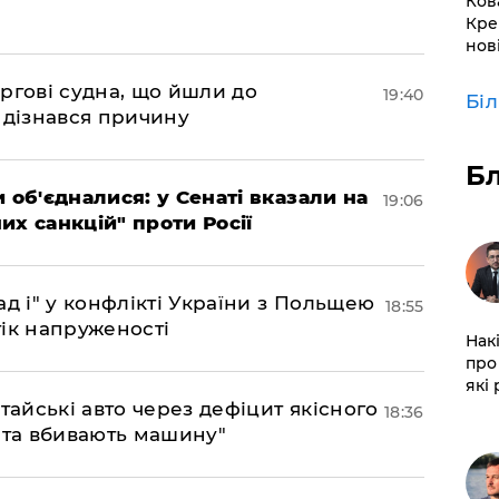
Ков
Кре
нов
ргові судна, що йшли до
19:40
Бі
 дізнався причину
Б
 об'єдналися: у Сенаті вказали на
19:06
х санкцій" проти Росії
д і" у конфлікті України з Польщею
18:55
ік напруженості
Нак
про 
які
тайські авто через дефіцит якісного
18:36
 та вбивають машину"