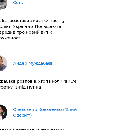
Сеть
еба "розставив крапки над і" у
флікті України з Польщею та
ередив про новий витік
руженості
Айдер Муждабаєв
дабаєв розповів, хто та коли "виб'є
ретку" з-під Путіна
Олександр Коваленко ("Злий
Одесит")