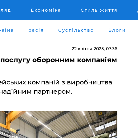
гляд
Економіка
Стиль життя
раїна
расія
Суспільство
Блоги
22 квітня 2025, 07:36
 послугу оборонним компаніям
ейських компаній з виробництва
надійним партнером.