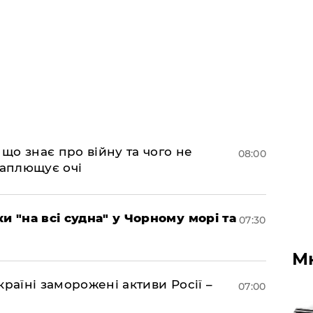
 що знає про війну та чого не
08:00
 заплющує очі
и "на всі судна" у Чорному морі та
07:30
М
раїні заморожені активи Росії –
07:00