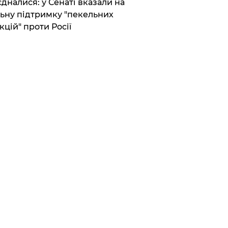
єдналися: у Сенаті вказали на
ьну підтримку "пекельних
кцій" проти Росії