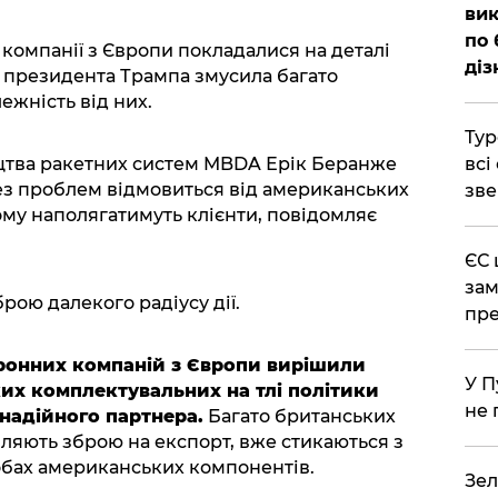
вик
по 
 компанії з Європи покладалися на деталі
діз
 президента Трампа змусила багато
ежність від них.
Тур
ицтва ракетних систем MBDA Ерік Беранже
всі
ез проблем відмовиться від американських
зве
му наполягатимуть клієнти, повідомляє
ЄС 
зам
рою далекого радіусу дії.
пре
ронних компаній з Європи вирішили
У П
их комплектувальних на тлі політики
не 
надійного партнера.
Багато британських
вляють зброю на експорт, вже стикаються з
робах американських компонентів.
Зел