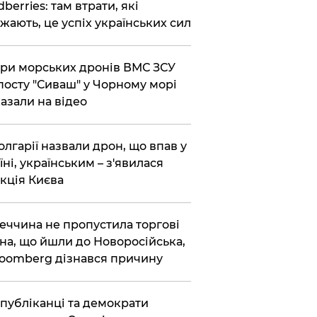
dberries: там втрати, які
жають, це успіх українських сил
ри морських дронів ВМС ЗСУ
посту "Сиваш" у Чорному морі
азали на відео
олгарії назвали дрон, що впав у
їні, українським – з'явилася
кція Києва
еччина не пропустила торгові
на, що йшли до Новоросійська,
loomberg дізнався причину
публіканці та демократи