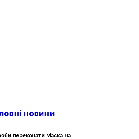
ловні новини
роби переконати Маска на