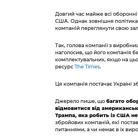
Довгий час майже всі оборонні
США. Однак зовнішня політика
компаній переглянути свою зал
Так, голова компанії з виробн
наголосив, що його компанія б
комплектувальних, якщо на цьо
ресурс
The Times
.
Ця компанія постачає Україні зб
Джерело пише, що
багато обо
відмовитися від американськ
Трампа, яка робить із США не
збройових компаній, які поста
питаннями, а чи немає в їх ви