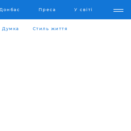
Донбас
Преса
У світі
Думка
Стиль життя