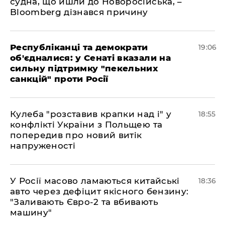
судна, що йшли до Новоросійська, –
Bloomberg дізнався причину
Республіканці та демократи
19:06
об'єдналися: у Сенаті вказали на
сильну підтримку "пекельних
санкцій" проти Росії
Кулеба "розставив крапки над і" у
18:55
конфлікті України з Польщею та
попередив про новий витік
напруженості
У Росії масово ламаються китайські
18:36
авто через дефіцит якісного бензину:
"Заливають Євро-2 та вбивають
машину"