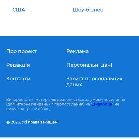
США
Шоу-бізнес
Про проект
Реклама
Редакція
Персональні дані
Контакти
Захист персональних
даних
Використання матеріалів дозволяється за умови посилання
(для інтернет-видань - гіперпосилання) на "
Диалог.ua
" не
нижче за третій абзац.
� 2026,
Усі права захищені.