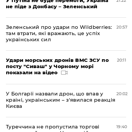
У Путіна не буде перемоги, Україна
21:22
не піде з Донбасу – Зеленський
Зеленський про удари по Wildberries:
20:57
там втрати, які вражають, це успіх
українських сил
Удари морських дронів ВМС ЗСУ по
20:11
посту "Сиваш" у Чорному морі
показали на відео
У Болгарії назвали дрон, що впав у
20:02
країні, українським – з'явилася реакція
Києва
Туреччина не пропустила торгові
19:40