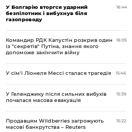
У Болгарію вторгся ударний
16:44
безпілотник і вибухнув біля
газопроводу
Командир РДК Капустін розкрив один
16:05
із "секретів" Путіна, знання якого
допоможе закінчити війну
У сім'ї Ліонеля Мессі сталася трагедія
15:46
У Геленджику після сильних вибухів
15:39
почалася масова евакуація
Продавцям Wildberries загрожують
15:22
масові банкрутства – Reuters