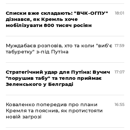
Списки вже складають: "ВЧК-ОГПУ"
18:01
дізнався, як Кремль хоче
мобілізувати 800 тисяч росіян
Муждабаєв розповів, хто та коли "виб'є
17:59
табуретку" з-під Путіна
Стратегічний удар для Путіна: Вучич
17:07
"порушив табу" та тепло приймає
Зеленського у Белграді
Коваленко попередив про плани
16:55
Кремля та пояснив, як протистояти
новій загрозі