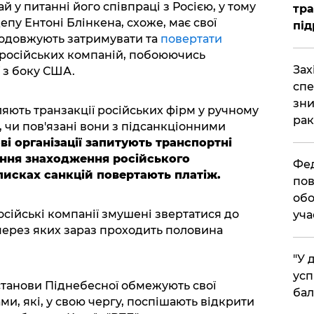
 у питанні його співпраці з Росією, у тому
тра
епу Ентоні Блінкена, схоже, має свої
під
родовжують затримувати та
повертати
 російських компаній, побоюючись
​За
 з боку США.
спе
зни
яють транзакції російських фірм у ручному
рак
 чи пов'язані вони з підсанкціонними
ві організації запитують транспортні
ення знаходження російського
​Фе
писках санкцій повертають платіж.
пов
обо
сійські компанії змушені звертатися до
уча
 через яких зараз проходить половина
​"У
усп
станови Піднебесної обмежують свої
бал
и, які, у свою чергу, поспішають відкрити