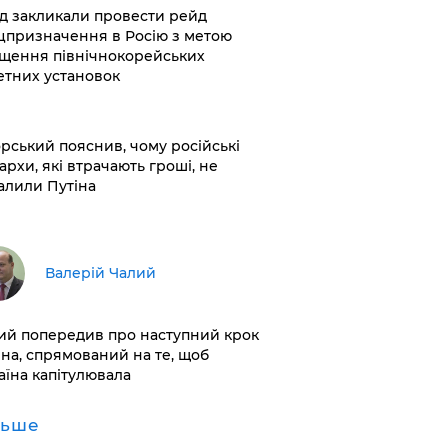
хід закликали провести рейд
цпризначення в Росію з метою
щення північнокорейських
етних установок
корський пояснив, чому російські
архи, які втрачають гроші, не
алили Путіна
Валерій Чалий
лий попередив про наступний крок
іна, спрямований на те, щоб
аїна капітулювала
льше