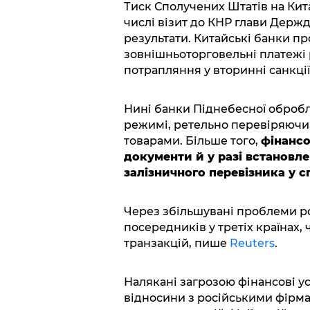
Тиск Сполучених Штатів на Китай
числі візит до КНР глави Держд
результати. Китайські банки п
зовнішньоторговельні платежі
потрапляння у вторинні санкції
Нині банки Піднебесної обробл
режимі, ретельно перевіряючи,
товарами. Більше того,
фінансо
документи й у разі встановл
залізничного перевізника у с
Через збільшувані проблеми ро
посередників у третіх країнах,
транзакцій, пише
Reuters
.
Налякані загрозою фінансові у
відносини з російськими фірмам