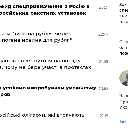
​За
 рейд спецпризначення в Росію з
23:31
спе
орейських ракетних установок
зни
рак
ати "тиск на рубль" через
22:47
е погана новина для рубля"
​Сі
оліг
пов
шансів повернутися на посаду
21:59
, чому не бере участі в протестах
ми успішно випробували українську
21:53
оров
​Ча
Пут
Укр
сійські олігархи, які втрачають
21:19
Бі