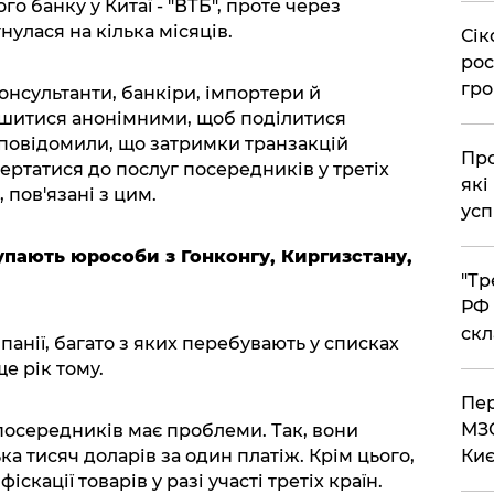
го банку у Китаї - "ВТБ", проте через
улася на кілька місяців.
​Сі
рос
гро
консультанти, банкіри, імпортери й
ишитися анонімними, щоб поділитися
повідомили, що затримки транзакцій
​Пр
ертатися до послуг посередників у третіх
які
 пов'язані з цим.
усп
пають юрособи з Гонконгу, Киргизстану,
​"Т
РФ 
скл
панії, багато з яких перебувають у списках
е рік тому.
​Пе
МЗС
посередників має проблеми. Так, вони
ка тисяч доларів за один платіж. Крім цього,
Киє
кації товарів у разі участі третіх країн.