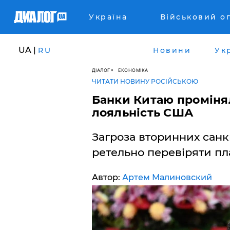
Україна
Військовий о
UA |
RU
Новини
Ук
ДІАЛОГ
ЕКОНОМІКА
ЧИТАТИ НОВИНУ РОСІЙСЬКОЮ
Банки Китаю проміня
лояльність США
Загроза вторинних сан
ретельно перевіряти пла
Автор:
Артем Малиновский