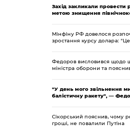
​Захід закликали провести
метою знищення північнок
​Мінфіну РФ довелося розпоч
зростання курсу долара: "Ц
​Федоров висловився щодо 
міністра оборони та пояснив
​"У день мого звільнення 
балістичну ракету", — Фед
​Сікорський пояснив, чому ро
гроші, не повалили Путіна