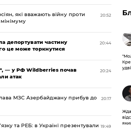
Б
осіян, які вважають війну проти
20:52
 мінімуму
яла депортувати частину
20:44
ого це може торкнутися
​"М
Кре
удві
", — у РФ Wildberries почав
20:24
али атак
: глава МЗС Азербайджану прибув до
20:17
Жда
від
який
’язку та РЕБ: в Україні презентували
19:49