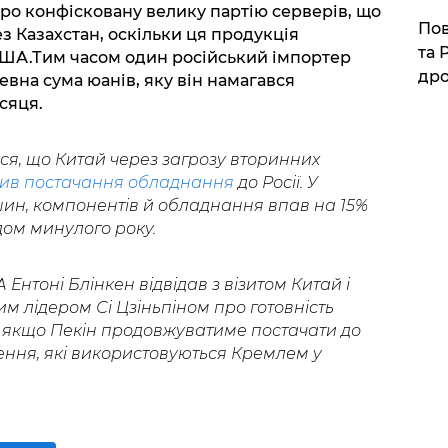
ро конфісковану велику партію серверів, що
​По
з Казахстан, оскільки ця продукція
та 
США.Тим часом один російський імпортер
дро
евна сума юанів, яку він намагався
сяця.
я, що Китай через загрозу вторинних
ив постачання обладнання
до Росії. У
шин, компонентів й обладнання впав на 15%
дом минулого року.
нтоні Блінкен відвідав з візитом Китай і
им лідером Сі Цзіньпіном про готовність
, якщо Пекін продовжуватиме постачати до
ння, які використовуються Кремлем у