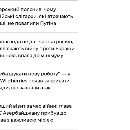
корський пояснив, чому
ійські олігархи, які втрачають
ші, не повалили Путіна
опаганда не діє: частка росіян,
 вважають війну проти України
ішною, впала до мінімуму
реба шукати нову роботу", — у
Wildberries почав закривати
ади, що зазнали атак
рший візит за час війни: глава
 Азербайджану прибув до
ва з важливою місією