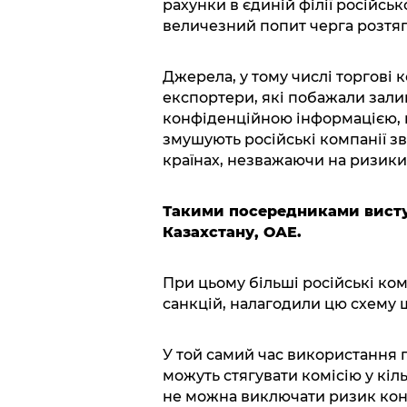
рахунки в єдиній філії російсько
величезний попит черга розтягн
Джерела, у тому числі торгові 
експортери, які побажали зал
конфіденційною інформацією, 
змушують російські компанії зв
країнах, незважаючи на ризики,
Такими посередниками висту
Казахстану, ОАЕ.
При цьому більші російські ком
санкцій, налагодили цю схему щ
У той самий час використання 
можуть стягувати комісію у кіль
не можна виключати ризик конфіс