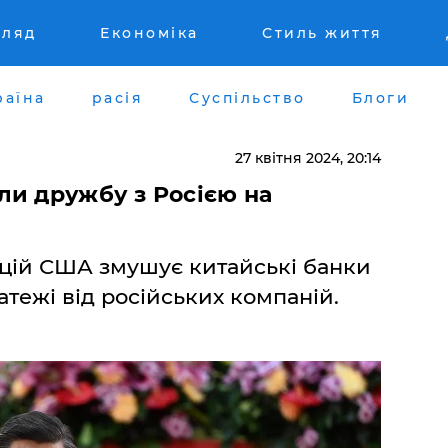
гляд
Економіка
Стиль життя
раїна
расія
Суспільство
Блоги
27 квітня 2024, 20:14
ли дружбу з Росією на
кцій США змушує китайські банки
тежі від російських компаній.