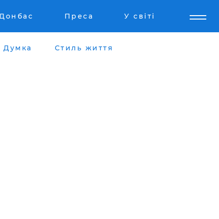
Донбас
Преса
У світі
Думка
Стиль життя