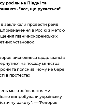
су росіян на Півдні та
ривають "все, що рухається"
хід закликали провести рейд
цпризначення в Росію з метою
щення північнокорейських
етних установок
доров висловився щодо шансів
ернутися на посаду міністра
рони та пояснив, чому не бере
сті в протестах
 день мого звільнення ми
ішно випробували українську
істичну ракету", — Федоров