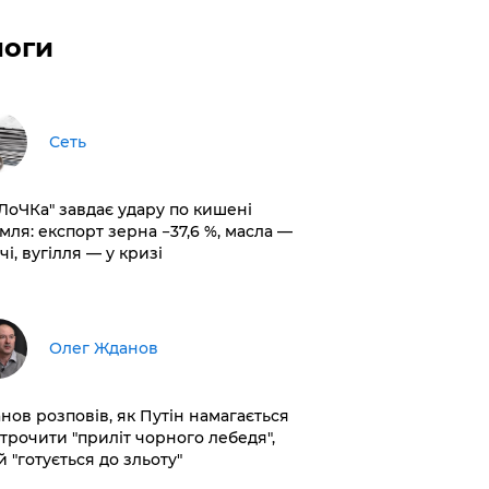
логи
Сеть
оЛоЧКа" завдає удару по кишені
мля: експорт зерна −37,6 %, масла —
чі, вугілля — у кризі
Олег Жданов
нов розповів, як Путін намагається
строчити "приліт чорного лебедя",
 "готується до зльоту"