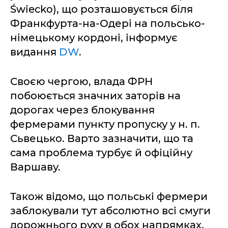
Świecko), що розташовується біля
Франкфурта-на-Одері на польсько-
німецькому кордоні, інформує
видання
DW
.
Своєю чергою, влада ФРН
побоюється значних заторів на
дорогах через блокування
фермерами пункту пропуску у н. п.
Сьвецько. Варто зазначити, що та
сама проблема турбує й офіційну
Варшаву.
Також відомо, що польські фермери
заблокували тут абсолютно всі смуги
дорожнього руху в обох напрямках.