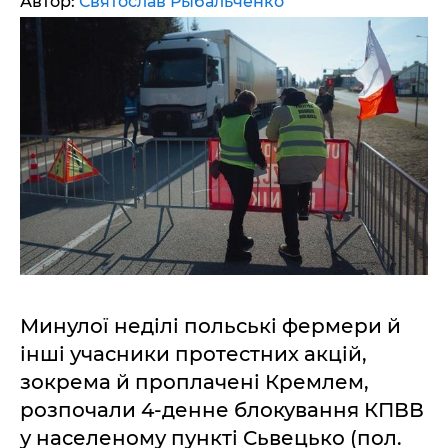
Автор:
Святослав Рыбальченко
Минулої неділі польські фермери й
інші учасники протестних акцій,
зокрема й проплачені Кремлем,
розпочали 4-денне блокування КПВВ
у населеному пункті Сьвецько (пол.