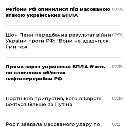
Регіони РФ опинилися під масованою
08:05
атакою українських БПЛА
Шон Пенн передбачив результат війни
07:56
України проти РФ: "Вони не здадуться,
і ми теж"
Прямо зараз українські БПЛА б'ють
07:39
по ключових об'єктах
нафтопереробки РФ
Портніков припустив, кого в Європі
07:30
бояться більше за Путіна
Росія завдала масованого удару по
07:21