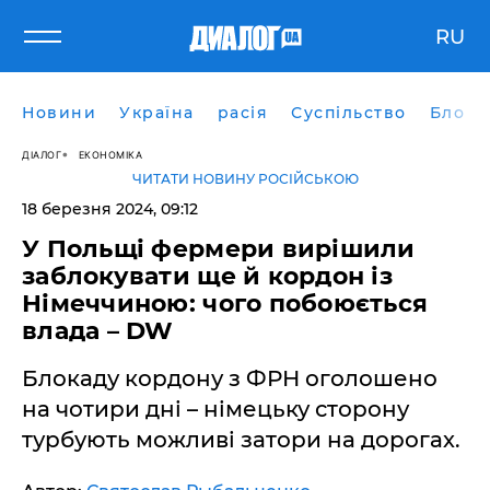
RU
Новини
Україна
расія
Суспільство
Блоги
ДІАЛОГ
ЕКОНОМІКА
ЧИТАТИ НОВИНУ РОСІЙСЬКОЮ
18 березня 2024, 09:12
У Польщі фермери вирішили
заблокувати ще й кордон із
Німеччиною: чого побоюється
влада – DW
Блокаду кордону з ФРН оголошено
на чотири дні – німецьку сторону
турбують можливі затори на дорогах.