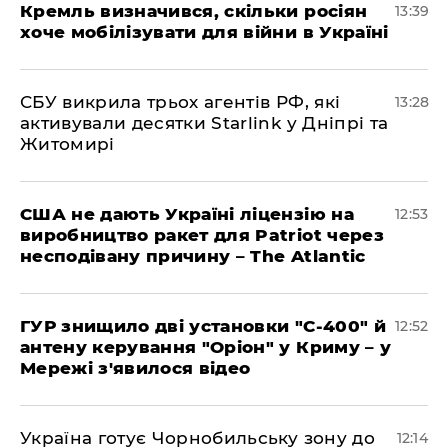
Кремль визначився, скільки росіян
13:39
хоче мобілізувати для війни в Україні
СБУ викрила трьох агентів РФ, які
13:28
активували десятки Starlink у Дніпрі та
Житомирі
США не дають Україні ліцензію на
12:53
виробництво ракет для Patriot через
несподівану причину – The Atlantic
ГУР знищило дві установки "С-400" й
12:52
антену керування "Оріон" у Криму – у
Мережі з'явилося відео
Україна готує Чорнобильську зону до
12:14