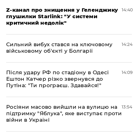
Z-канал про знищення у Геленджику
14:40
глушилки Starlink: "У системи
критичний недолік"
Сильний вибух стався на ключовому
14:24
військовому об'єкті у Болгарії
Після удару РФ по стадіону в Одесі
14:09
Ештон Катчер різко звернувся до
Путіна: "Ти програєш. Здавайся!"
Росіяни масово вийшли на вулицю на
13:54
підтримку "Яблука", яке виступає проти
війни в Україні