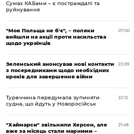
Сумах КАБами – є постраждалі та
руйнування
"Моя Польща не б'є", – поляки
07:00
вийшли на акції проти насильства
щодо українців
Зеленський анонсував нові контакти
23:09
з посередниками щодо необхідних
кроків для завершення війни
Туреччина передумала зупиняти
22:12
судна, що йдуть у Новоросійськ
"Хаймарси" звільнили Херсон, але
21:48
вже за місяць стали марними –