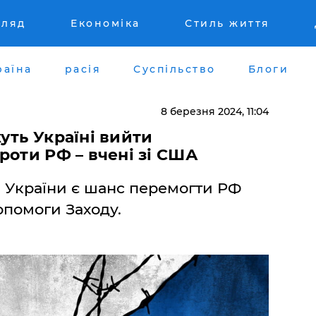
гляд
Економіка
Стиль життя
раїна
расія
Суспільство
Блоги
8 березня 2024, 11:04
уть Україні вийти
роти РФ – вчені зі США
в України є шанс перемогти РФ
допомоги Заходу.