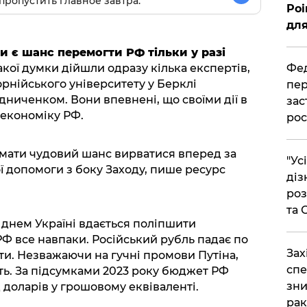
пропустить главное завтра.
Poi
для
ни є шанс перемогти РФ тільки у разі
Фед
Такої думки дійшли одразу кілька експертів,
нійського університету у Берклі
пер
дниченком. Вони впевнені, що своїми дії в
зас
 економіку РФ.
рос
имати чудовий шанс вирватися вперед за
"Ус
ї допомоги з боку Заходу, пише ресурс
діз
роз
та
днем Україні вдається поліпшити
 РФ все навпаки. Російський рубль падає по
​За
и. Незважаючи на гучні промови Путіна,
спе
ють. За підсумками 2023 року бюджет РФ
зни
 доларів у грошовому еквіваленті.
рак