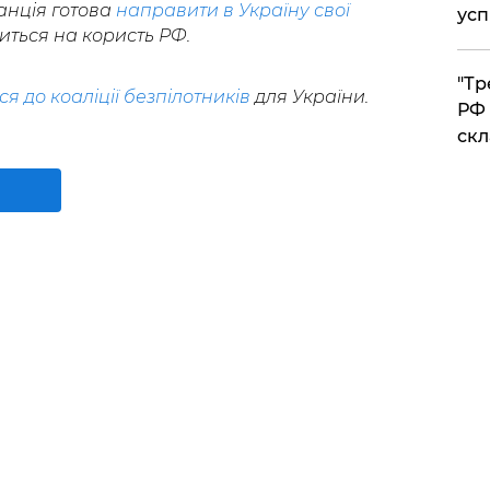
анція готова
направити в Україну свої
усп
шиться на користь РФ.
​"Т
я до коаліції безпілотників
для України.
РФ 
скл