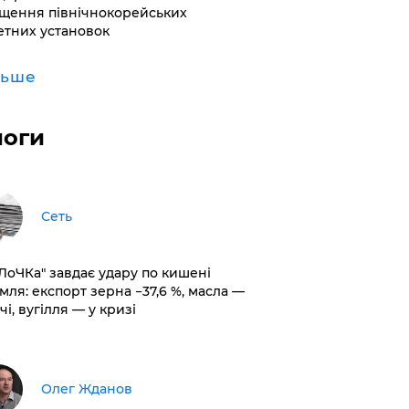
щення північнокорейських
етних установок
льше
логи
Сеть
оЛоЧКа" завдає удару по кишені
мля: експорт зерна −37,6 %, масла —
чі, вугілля — у кризі
Олег Жданов