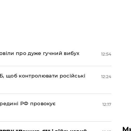
овіли про дуже гучний вибух
12:54
Б, щоб контролювати російські
12:24
ередині РФ провокує
12:17
М