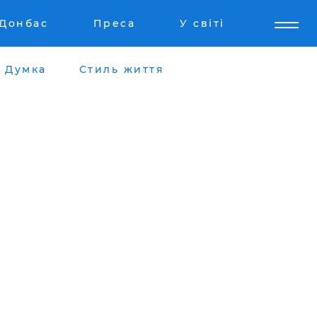
Донбас
Преса
У світі
Думка
Стиль життя