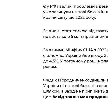
Є у РФ і великі проблеми з демо
уже загинули на полі бою, з інш
країни світу ще 2022 року.
Згідно зі статистикою від газет
не вистачало 5 млн працівників
За даними Мінфіну США з 2022 р
економіка України йде вгору. З
до 4,5%. У поточному році інфл
роком.
Федик і Городниченко дійшли в
України ні на полі бою, ні в ек
шляхом, а Захід не припинить д
цим
Захід також має продовж