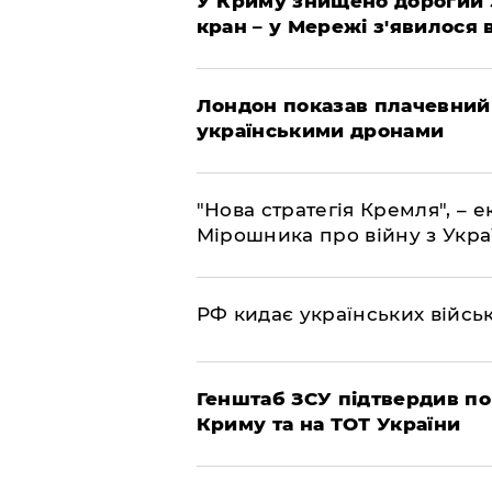
У Криму знищено дорогий З
кран – у Мережі з'явилося 
Лондон показав плачевний
українськими дронами
"Нова стратегія Кремля", – 
Мірошника про війну з Укр
РФ кидає українських війсь
Генштаб ЗСУ підтвердив по
Криму та на ТОТ України