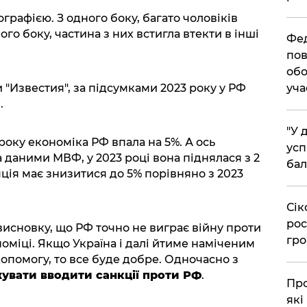
графією. З одного боку, багато чоловіків
ого боку, частина з них встигла втекти в інші
​Фе
пов
обо
уча
и "Известия", за підсумками 2023 року у РФ
.
​"У
оку економіка РФ впала на 5%. А ось
усп
а даними МВФ, у 2023 році вона піднялася з 2
бал
яція має знизитися до 5% порівняно з 2023
​Сі
рос
исновку, що РФ точно не виграє війну проти
гро
ономіці. Якщо Україна і далі йтиме наміченим
опомогу, то все буде добре. Одночасно з
увати вводити санкції проти РФ
.
​Пр
які