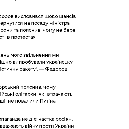
доров висловився щодо шансів
ернутися на посаду міністра
рони та пояснив, чому не бере
сті в протестах
 день мого звільнення ми
ішно випробували українську
істичну ракету", — Федоров
корський пояснив, чому
ійські олігархи, які втрачають
ші, не повалили Путіна
опаганда не діє: частка росіян,
 вважають війну проти України