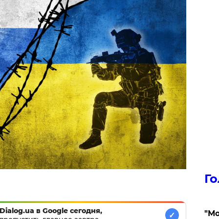
Го
Dialog.ua в Google сегодня,
"Мо
✓