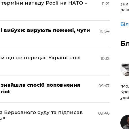
 терміни нападу Росії на НАТО –
11:21
зни
рак
Бі
 вибухи: вирують пожежі, чути
10:54
Б
ки що не передає Україні нові
10:12
 знайшла спосіб поповнення
09:47
​"М
riot
Кре
удві
 Верховного суду та підписав
09:46
м"