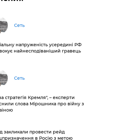
Сеть
іальну напруженість усередині РФ
вокує найнесподіваніший гравець
Сеть
ва стратегія Кремля", – експерти
снили слова Мірошника про війну з
аїною
хід закликали провести рейд
цпризначення в Росію з метою