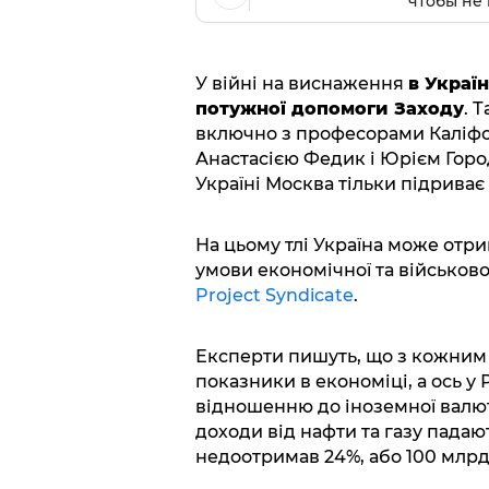
чтобы не 
У війні на виснаження
в Украї
потужної допомоги Заходу
. 
включно з професорами Каліфор
Анастасією Федик і Юрієм Горо
Україні Москва тільки підриває
На цьому тлі Україна може отр
умови економічної та військово
Project Syndicate
.
Експерти пишуть, що з кожним 
показники в економіці, а ось у
відношенню до іноземної валют
доходи від нафти та газу пада
недоотримав 24%, або 100 млрд