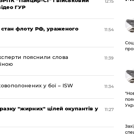
РПК "Панцир-С1" і військовий
12:15
відео ГУР
 стан флоту РФ, ураженого
11:54
Соц
про
експерти пояснили слова
11:39
аїною
ковополонених у бої – ISW
11:34
"Но
поя
Укр
разку "жирних" цілей окупантів у
11:27
​За
спе