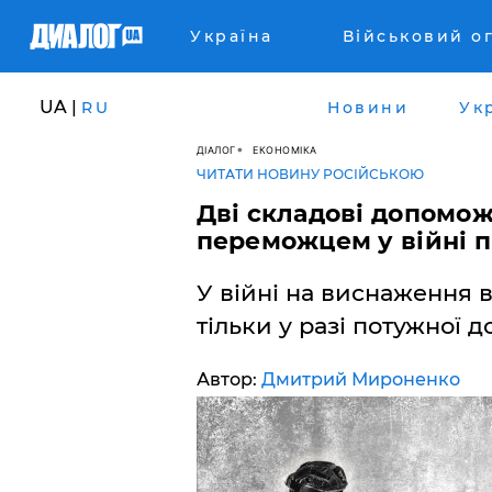
Україна
Військовий о
UA |
RU
Новини
Ук
ДІАЛОГ
ЕКОНОМІКА
ЧИТАТИ НОВИНУ РОСІЙСЬКОЮ
Дві складові допомож
переможцем у війні п
У війні на виснаження 
тільки у разі потужної 
Автор:
Дмитрий Мироненко