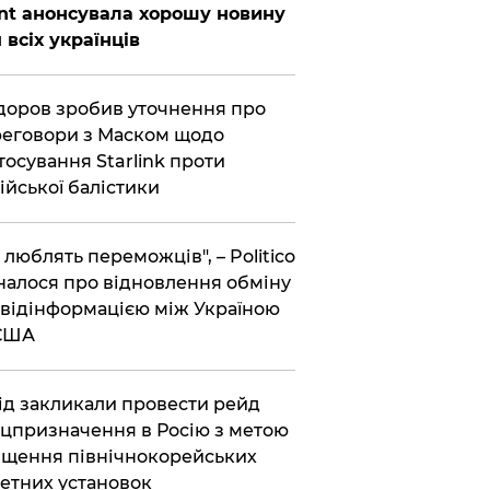
nt анонсувала хорошу новину
 всіх українців
оров зробив уточнення про
еговори з Маском щодо
тосування Starlink проти
ійської балістики
і люблять переможців", – Politico
налося про відновлення обміну
відінформацією між Україною
 США
хід закликали провести рейд
цпризначення в Росію з метою
щення північнокорейських
етних установок