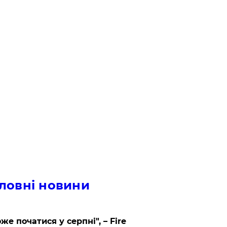
ловні новини
же початися у серпні", – Fire