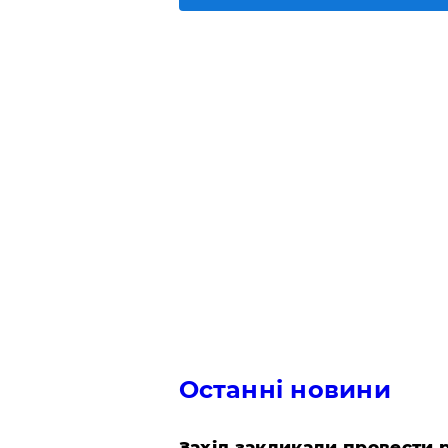
Останні новини
​Захід закликали провести