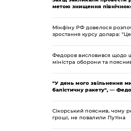
метою знищення північнок
​Мінфіну РФ довелося розпоч
зростання курсу долара: "Ц
​Федоров висловився щодо 
міністра оборони та пояснив
​"У день мого звільнення 
балістичну ракету", — Фед
​Сікорський пояснив, чому ро
гроші, не повалили Путіна