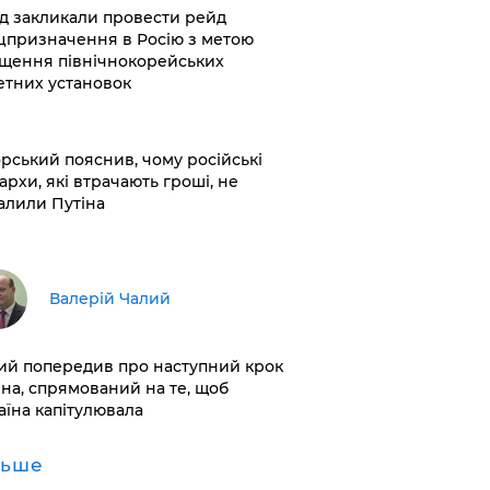
хід закликали провести рейд
цпризначення в Росію з метою
щення північнокорейських
етних установок
корський пояснив, чому російські
архи, які втрачають гроші, не
алили Путіна
Валерій Чалий
лий попередив про наступний крок
іна, спрямований на те, щоб
аїна капітулювала
льше