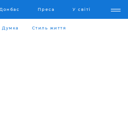
Донбас
Преса
У світі
Думка
Стиль життя