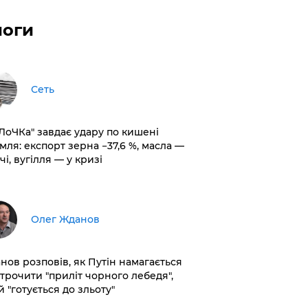
логи
Сеть
оЛоЧКа" завдає удару по кишені
мля: експорт зерна −37,6 %, масла —
чі, вугілля — у кризі
Олег Жданов
нов розповів, як Путін намагається
строчити "приліт чорного лебедя",
 "готується до зльоту"