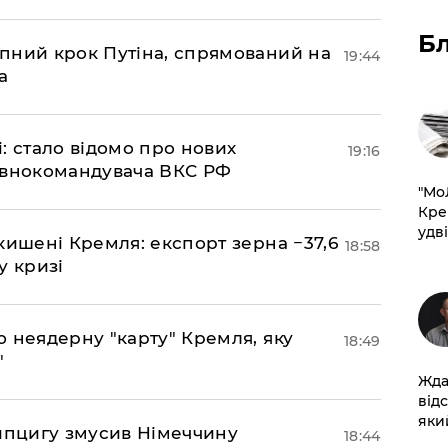
Б
пний крок Путіна, спрямований на
19:44
а
si: стало відомо про нових
19:16
овнокомандувача ВКС РФ
​"М
Кре
удві
кишені Кремля: експорт зерна −37,6
18:58
у кризі
ю неядерну "карту" Кремля, яку
18:49
"
Жда
від
який
ейпцигу змусив Німеччину
18:44