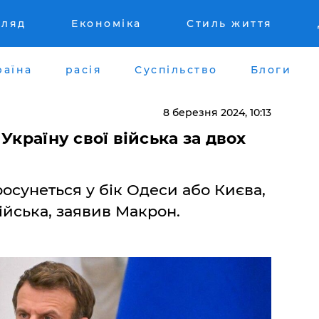
гляд
Економіка
Стиль життя
раїна
расія
Суспільство
Блоги
8 березня 2024, 10:13
Україну свої війська за двох
осунеться у бік Одеси або Києва,
ійська, заявив Макрон.