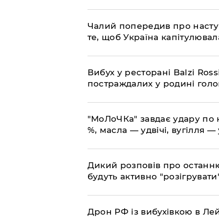
​Чалий попередив про насту
те, щоб Україна капітулювал
​Вибух у ресторані Balzi Ros
постраждалих у родині гол
​"МоЛоЧКа" завдає удару по 
%, масла — удвічі, вугілля — 
​Дикий розповів про останн
будуть активно "розігрувати
​Дрон РФ із вибухівкою в Л