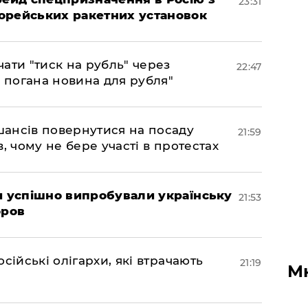
23:31
орейських ракетних установок
ати "тиск на рубль" через
22:47
е погана новина для рубля"
шансів повернутися на посаду
21:59
, чому не бере участі в протестах
ми успішно випробували українську
21:53
оров
сійські олігархи, які втрачають
21:19
М