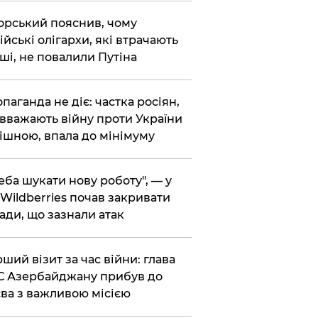
корський пояснив, чому
ійські олігархи, які втрачають
ші, не повалили Путіна
опаганда не діє: частка росіян,
 вважають війну проти України
ішною, впала до мінімуму
реба шукати нову роботу", — у
Wildberries почав закривати
ади, що зазнали атак
рший візит за час війни: глава
 Азербайджану прибув до
ва з важливою місією