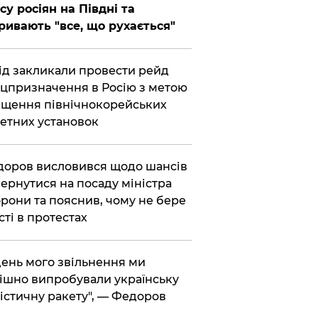
су росіян на Півдні та
ривають "все, що рухається"
хід закликали провести рейд
цпризначення в Росію з метою
щення північнокорейських
етних установок
доров висловився щодо шансів
ернутися на посаду міністра
рони та пояснив, чому не бере
сті в протестах
 день мого звільнення ми
ішно випробували українську
істичну ракету", — Федоров