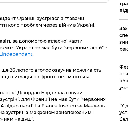
тра
під
зидент Франції зустрівся з главами
ти коло проблем через війну в Україні.
​За
спе
авіть за допомогою атласної карти
зни
омозі Україні не має бути "червоних ліній" з
рак
Lindependant
.
​Фе
як ще 26 лютого вголос озвучив можливість
пов
якщо ситуація на фронті не зміниться.
обо
уча
єднання" Джордан Барделла озвучив
устрічі: для Франції не має бути "червоних
​"У
 А лідер партії La France Insoumise Мануель
на зустріч із Макроном занепокоєним і
усп
єнням на душі.
бал