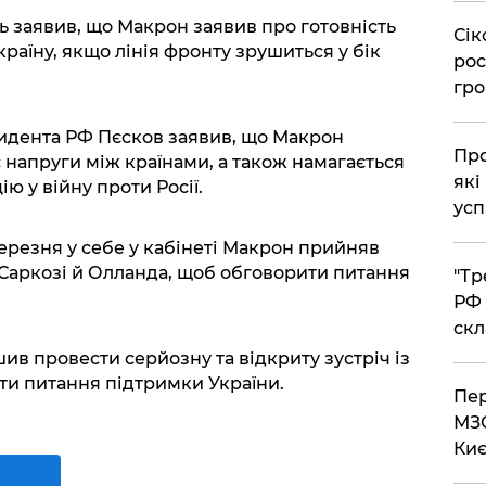
ь заявив, що Макрон заявив про готовність
​Сі
країну, якщо лінія фронту зрушиться у бік
рос
гро
зидента РФ Пєсков заявив, що Макрон
​Пр
напруги між країнами, а також намагається
які
 у війну проти Росії.
усп
ерезня у себе у кабінеті Макрон прийняв
Саркозі й Олланда, щоб обговорити питання
​"Т
РФ 
скл
ив провести серйозну та відкриту зустріч із
ти питання підтримки України.
​Пе
МЗС
Киє