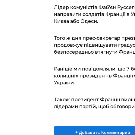
Лідер комуністів Фаб'єн Руссел
направити солдатів Франції в У
Києва або Одеси.
Того ж дня прес-секретар пре
продовжує підвищувати градус 
безпосередньо втягнути Францію
Раніше ми повідомляли, що 7 б
колишніх президентів Франції 
України.
Також президент Франції виріш
лідерами партій, щоб обговори
+ Добавить Комментарий