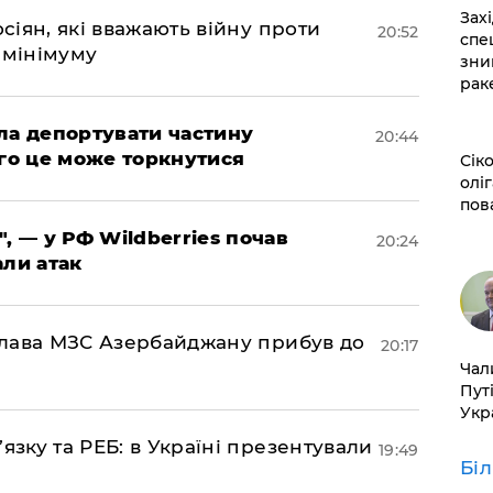
​За
осіян, які вважають війну проти
20:52
спе
 мінімуму
зни
рак
яла депортувати частину
20:44
ого це може торкнутися
​Сі
оліг
пов
", — у РФ Wildberries почав
20:24
али атак
: глава МЗС Азербайджану прибув до
20:17
​Ча
Пут
Укр
’язку та РЕБ: в Україні презентували
19:49
Бі