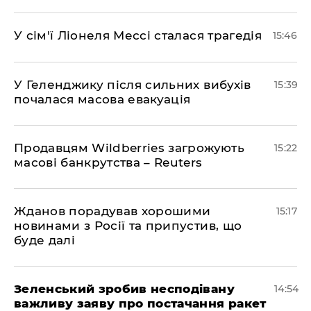
У сім'ї Ліонеля Мессі сталася трагедія
15:46
У Геленджику після сильних вибухів
15:39
почалася масова евакуація
Продавцям Wildberries загрожують
15:22
масові банкрутства – Reuters
Жданов порадував хорошими
15:17
новинами з Росії та припустив, що
буде далі
Зеленський зробив несподівану
14:54
важливу заяву про постачання ракет