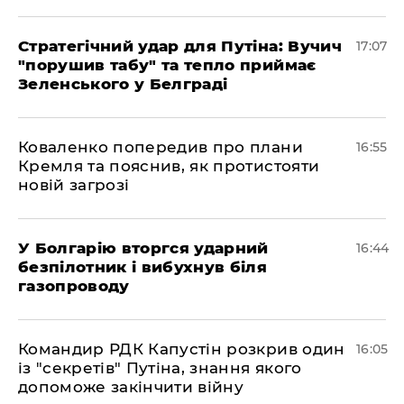
Стратегічний удар для Путіна: Вучич
17:07
"порушив табу" та тепло приймає
Зеленського у Белграді
Коваленко попередив про плани
16:55
Кремля та пояснив, як протистояти
новій загрозі
У Болгарію вторгся ударний
16:44
безпілотник і вибухнув біля
газопроводу
Командир РДК Капустін розкрив один
16:05
із "секретів" Путіна, знання якого
допоможе закінчити війну