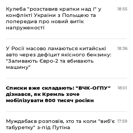
Кулеба "розставив крапки над і" у
18:55
конфлікті України з Польщею та
попередив про новий витік
напруженості
У Росії масово ламаються китайські
18:36
авто через дефіцит якісного бензину:
"Заливають Євро-2 та вбивають
машину"
Списки вже складають: "ВЧК-ОГПУ"
18:01
дізнався, як Кремль хоче
мобілізувати 800 тисяч росіян
Муждабаєв розповів, хто та коли "виб'є
17:59
табуретку" з-під Путіна