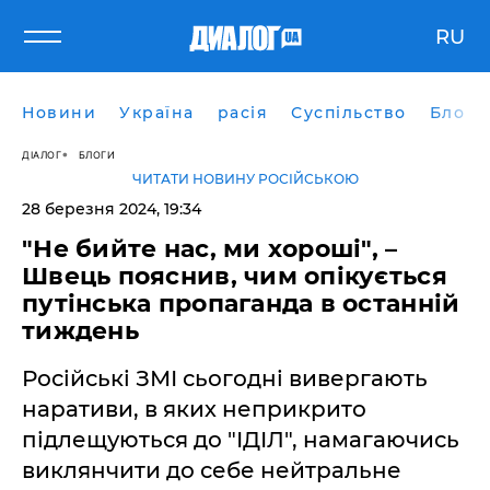
RU
Новини
Україна
расія
Суспільство
Блоги
ДІАЛОГ
БЛОГИ
ЧИТАТИ НОВИНУ РОСІЙСЬКОЮ
28 березня 2024, 19:34
"Не бийте нас, ми хороші", –
Швець пояснив, чим опікується
путінська пропаганда в останній
тиждень
Російські ЗМІ сьогодні вивергають
наративи, в яких неприкрито
підлещуються до "ІДІЛ", намагаючись
виклянчити до себе нейтральне