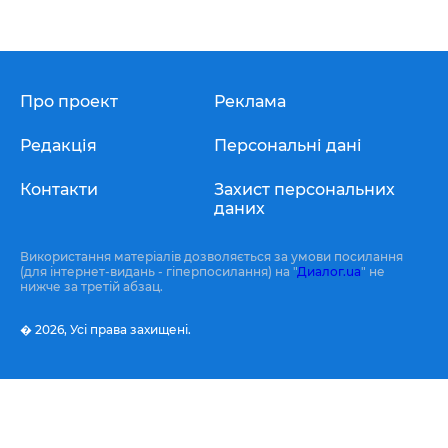
Про проект
Реклама
Редакція
Персональні дані
Контакти
Захист персональних
даних
Використання матеріалів дозволяється за умови посилання
(для інтернет-видань - гіперпосилання) на "
Диалог.ua
" не
нижче за третій абзац.
� 2026,
Усі права захищені.