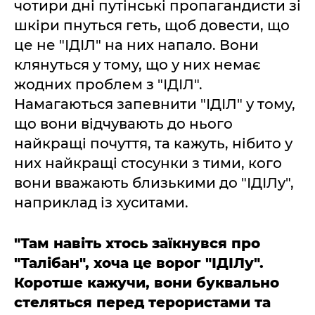
чотири дні путінські пропагандисти зі
шкіри пнуться геть, щоб довести, що
це не "ІДІЛ" на них напало. Вони
клянуться у тому, що у них немає
жодних проблем з "ІДІЛ".
Намагаються запевнити "ІДІЛ" у тому,
що вони відчувають до нього
найкращі почуття, та кажуть, нібито у
них найкращі стосунки з тими, кого
вони вважають близькими до "ІДІЛу",
наприклад із хуситами.
"Там навіть хтось заїкнувся про
"Талібан", хоча це ворог "ІДІЛу".
Коротше кажучи, вони буквально
стеляться перед терористами та