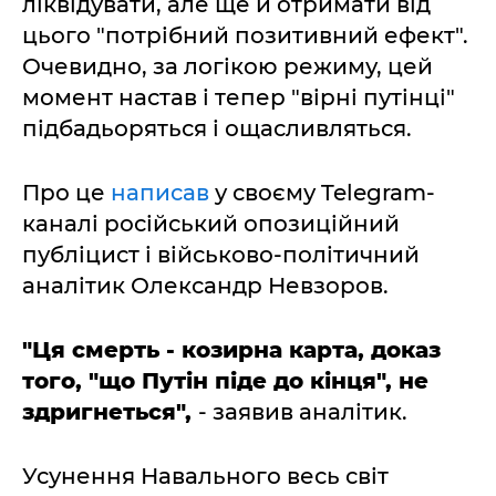
ліквідувати, але ще й отримати від
цього "потрібний позитивний ефект".
Очевидно, за логікою режиму, цей
момент настав і тепер "вірні путінці"
підбадьоряться і ощасливляться.
Про це
написав
у своєму Telegram-
каналі російський опозиційний
публіцист і військово-політичний
аналітик Олександр Невзоров.
"Ця смерть - козирна карта, доказ
того, "що Путін піде до кінця", не
здригнеться",
- заявив аналітик.
Усунення Навального весь світ