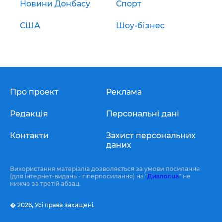
Новини Донбасу
Спорт
США
Шоу-бізнес
Про проект
Реклама
Редакція
Персональні дані
Контакти
Захист персональних
даних
Використання матеріалів дозволяється за умови посилання
(для інтернет-видань - гіперпосилання) на "
Диалог.ua
" не
нижче за третій абзац.
� 2026,
Усі права захищені.