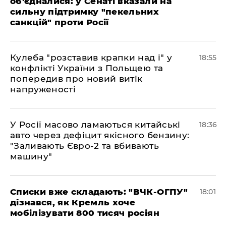
об'єдналися: у Сенаті вказали на
сильну підтримку "пекельних
санкцій" проти Росії
Кулеба "розставив крапки над і" у
18:55
конфлікті України з Польщею та
попередив про новий витік
напруженості
У Росії масово ламаються китайські
18:36
авто через дефіцит якісного бензину:
"Заливають Євро-2 та вбивають
машину"
Списки вже складають: "ВЧК-ОГПУ"
18:01
дізнався, як Кремль хоче
мобілізувати 800 тисяч росіян