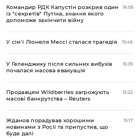
Командир РДК Капустін розкрив один
16:05
із "секретів" Путіна, знання якого
допоможе закінчити війну
У сім'ї Ліонеля Мессі сталася трагедія
15:46
У Геленджику після сильних вибухів
15:39
почалася масова евакуація
Продавцям Wildberries загрожують
15:22
масові банкрутства – Reuters
Жданов порадував хорошими
15:17
новинами з Росії та припустив, що
буде далі