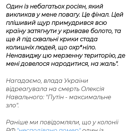
Один із небагатьох росіян, який
викликав у мене повагу. Це фінал. Цей
плішивий щур примудрився всю
країну затягнути у криваве болото, та
ще й під схвальні крики стада
колишніх людей, що охр*ніло.
Ненавиджу цю мерзенну територію, де
мені довелося народитися, на жаль".
Нагадаємо, влада України
відреагувала на смерть Олексія
Навального: "Путін - максимальне
зло".
Раніше ми повідомляли, що у колонії
РФ
"несподівано помер"
один із