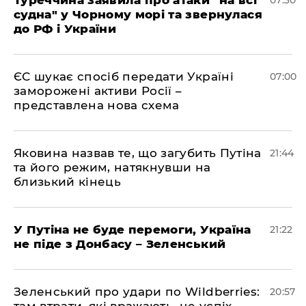
Туреччина заявила про атаки "на всі
07:30
судна" у Чорному морі та звернулася
до РФ і України
ЄС шукає спосіб передати Україні
07:00
заморожені активи Росії –
представлена ​​нова схема
Яковина назвав те, що загубить Путіна
21:44
та його режим, натякнувши на
близький кінець
У Путіна не буде перемоги, Україна
21:22
не піде з Донбасу – Зеленський
Зеленський про удари по Wildberries:
20:57