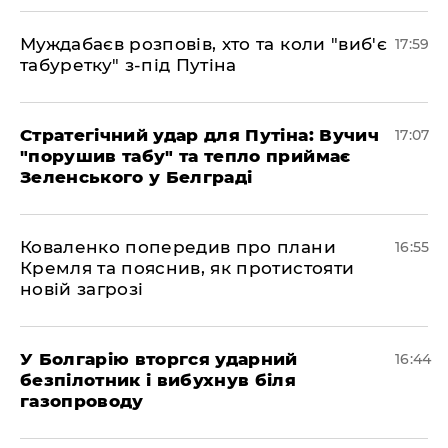
Муждабаєв розповів, хто та коли "виб'є
17:59
табуретку" з-під Путіна
Стратегічний удар для Путіна: Вучич
17:07
"порушив табу" та тепло приймає
Зеленського у Белграді
Коваленко попередив про плани
16:55
Кремля та пояснив, як протистояти
новій загрозі
У Болгарію вторгся ударний
16:44
безпілотник і вибухнув біля
газопроводу