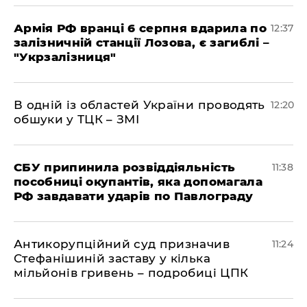
Армія РФ вранці 6 серпня вдарила по
12:37
залізничній станції Лозова, є загиблі –
"Укрзалізниця"
В одній із областей України проводять
12:20
обшуки у ТЦК – ЗМІ
СБУ припинила розвіддіяльність
11:38
пособниці окупантів, яка допомагала
РФ завдавати ударів по Павлограду
Антикорупційний суд призначив
11:24
Стефанішиній заставу у кілька
мільйонів гривень – подробиці ЦПК