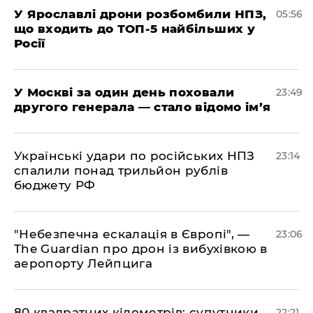
У Ярославлі дрони розбомбили НПЗ,
05:56
що входить до ТОП-5 найбільших у
Росії
​У Москві за один день поховали
23:49
другого генерала — стало відомо ім’я
​Українські удари по російських НПЗ
23:14
спалили понад трильйон рублів
бюджету РФ
​"Небезпечна ескалація в Європі", —
23:06
The Guardian про дрон із вибухівкою в
аеропорту Лейпцига
​80 квадратних кілометрів: супутники
22:21