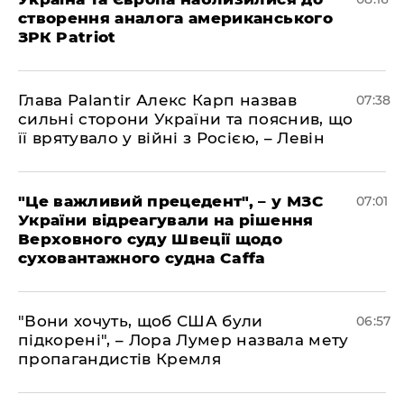
створення аналога американського
ЗРК Patriot
Глава Palantir Алекс Карп назвав
07:38
сильні сторони України та пояснив, що
її врятувало у війні з Росією, – Левін
"Це важливий прецедент", – у МЗС
07:01
України відреагували на рішення
Верховного суду Швеції щодо
суховантажного судна Caffa
"Вони хочуть, щоб США були
06:57
підкорені", – Лора Лумер назвала мету
пропагандистів Кремля