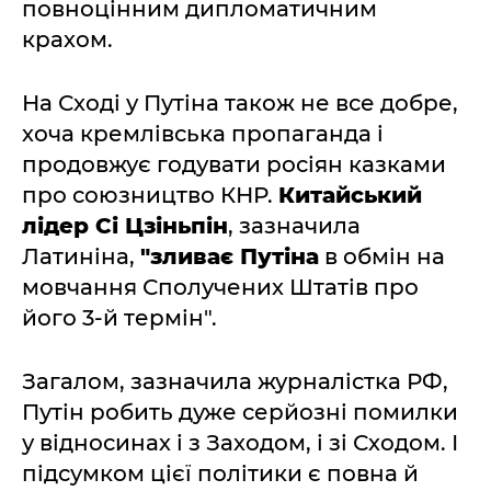
повноцінним дипломатичним
крахом.
На Сході у Путіна також не все добре,
хоча кремлівська пропаганда і
продовжує годувати росіян казками
про союзництво КНР.
Китайський
лідер Сі Цзіньпін
, зазначила
Латиніна,
"зливає Путіна
в обмін на
мовчання Сполучених Штатів про
його 3-й термін".
Загалом, зазначила журналістка РФ,
Путін робить дуже серйозні помилки
у відносинах і з Заходом, і зі Сходом. І
підсумком цієї політики є повна й