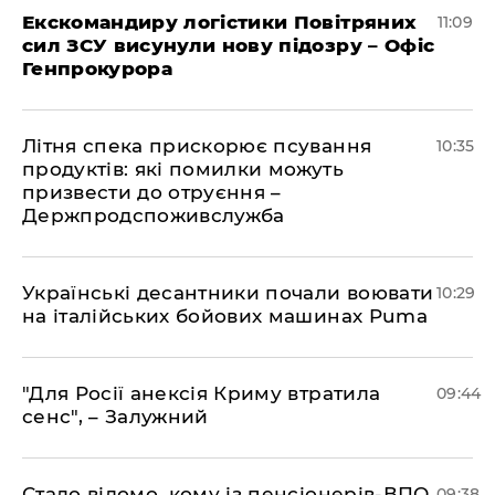
Екскомандиру логістики Повітряних
11:09
сил ЗСУ висунули нову підозру – Офіс
Генпрокурора
Літня спека прискорює псування
10:35
продуктів: які помилки можуть
призвести до отруєння –
Держпродспоживслужба
Українські десантники почали воювати
10:29
на італійських бойових машинах Puma
"Для Росії анексія Криму втратила
09:44
сенс", – Залужний
Стало відомо, кому із пенсіонерів-ВПО,
09:38