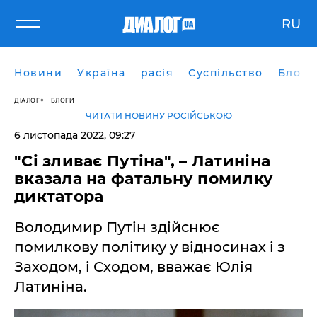
RU
Новини
Україна
расія
Суспільство
Блоги
ДІАЛОГ
БЛОГИ
ЧИТАТИ НОВИНУ РОСІЙСЬКОЮ
6 листопада 2022, 09:27
"Сі зливає Путіна", – Латиніна
вказала на фатальну помилку
диктатора
Володимир Путін здійснює
помилкову політику у відносинах і з
Заходом, і Сходом, вважає Юлія
Латиніна.