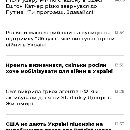
Ештон Катчер різко звернувся до
Путіна: "Ти програєш. Здавайся!"
Росіяни масово вийшли на вулицю на
13:54
підтримку "Яблука", яке виступає проти
війни в Україні
Кремль визначився, скільки росіян
13:39
хоче мобілізувати для війни в Україні
СБУ викрила трьох агентів РФ, які
13:28
активували десятки Starlink у Дніпрі та
Житомирі
США не дають Україні ліцензію на
12:53
виробництво ракет для Patriot через