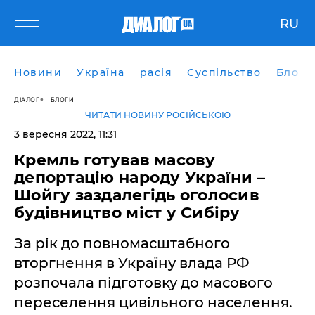
RU
Новини
Україна
расія
Суспільство
Блоги
ДІАЛОГ
БЛОГИ
ЧИТАТИ НОВИНУ РОСІЙСЬКОЮ
3 вересня 2022, 11:31
Кремль готував масову
депортацію народу України –
Шойгу заздалегідь оголосив
будівництво міст у Сибіру
За рік до повномасштабного
вторгнення в Україну влада РФ
розпочала підготовку до масового
переселення цивільного населення.