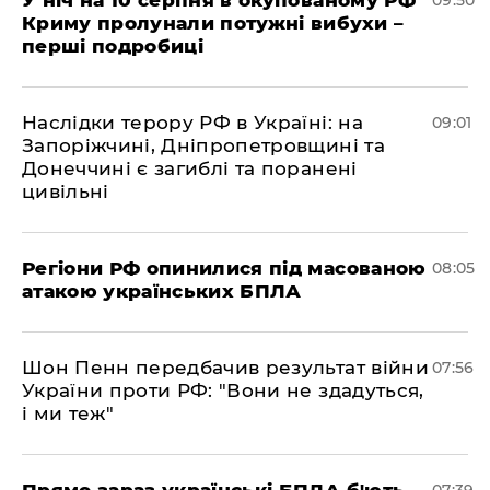
Криму пролунали потужні вибухи –
перші подробиці
Наслідки терору РФ в Україні: на
09:01
Запоріжчині, Дніпропетровщині та
Донеччині є загиблі та поранені
цивільні
Регіони РФ опинилися під масованою
08:05
атакою українських БПЛА
Шон Пенн передбачив результат війни
07:56
України проти РФ: "Вони не здадуться,
і ми теж"
Прямо зараз українські БПЛА б'ють
07:39