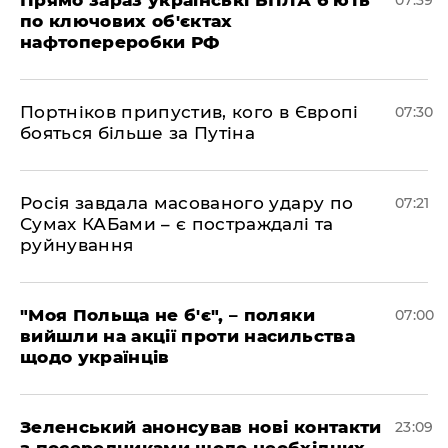
по ключових об'єктах
нафтопереробки РФ
Портніков припустив, кого в Європі
07:30
бояться більше за Путіна
Росія завдала масованого удару по
07:21
Сумах КАБами – є постраждалі та
руйнування
"Моя Польща не б'є", – поляки
07:00
вийшли на акції проти насильства
щодо українців
Зеленський анонсував нові контакти
23:09
з посередниками щодо необхідних