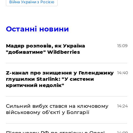
Війна України з Росією
Останні новини
Мадяр розповів, як Україна
15:09
"добиватиме" Wildberries
Z-канал про знищення у Геленджику
14:40
глушилки Starlink: "У системи
критичний недолік"
Сильний вибух стався на ключовому
14:24
військовому об'єкті у Болгарії
Після удару РФ по стадіону в Одесі
14:09