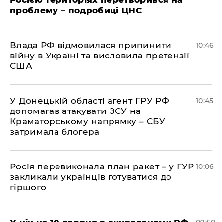
проблему – подробиці ЦНС
Влада РФ відмовилася припинити
10:46
війну в Україні та висловила претензії
США
У Донецькій області агент ГРУ РФ
10:45
допомагав атакувати ЗСУ на
Краматорському напрямку – СБУ
затримала блогера
Росія перевиконала план ракет – у ГУР
10:06
закликали українців готуватися до
гіршого
У ніч на 10 серпня в окупованому РФ
09:50