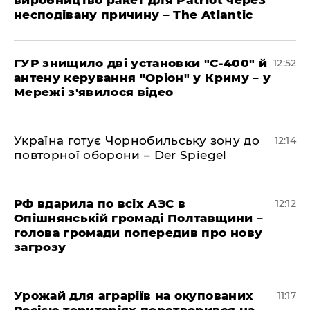
несподівану причину – The Atlantic
ГУР знищило дві установки "С-400" й
12:52
антену керування "Оріон" у Криму – у
Мережі з'явилося відео
Україна готує Чорнобильську зону до
12:14
повторної оборони – Der Spiegel
РФ вдарила по всіх АЗС в
12:12
Опішнянській громаді Полтавщини –
голова громади попередив про нову
загрозу
Урожай для аграріїв на окупованих
11:17
Росією територіях перетворився на