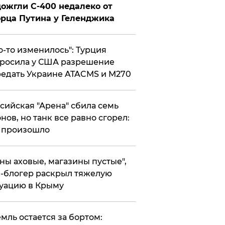
ожгли С-400 недалеко от
рца Путина у Геленджика
то-то изменилось": Турция
росила у США разрешение
едать Украине ATACMS и M270
ссийская "Арена" сбила семь
нов, но танк все равно сгорел:
 произошло
ены аховые, магазины пустые",
-блогер раскрыл тяжелую
уацию в Крыму
емль остается за бортом: