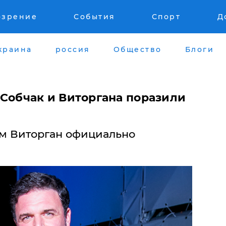
озрение
События
Спорт
Д
краина
россия
Общество
Блоги
 Собчак и Виторгана поразили
им Виторган официально