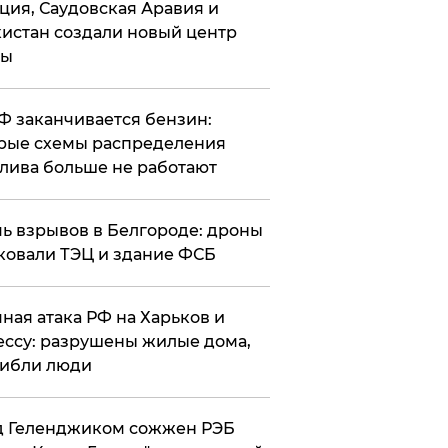
ция, Саудовская Аравия и
истан создали новый центр
лы
РФ заканчивается бензин:
рые схемы распределения
лива больше не работают
чь взрывов в Белгороде: дроны
ковали ТЭЦ и здание ФСБ
чная атака РФ на Харьков и
ссу: разрушены жилые дома,
ибли люди
д Геленджиком сожжен РЭБ