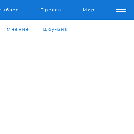
онбасс
Пресса
Мир
Мнение
Шоу-Биз