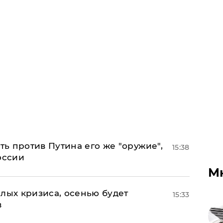
ь против Путина его же "оружие",
15:38
оссии
М
лых кризиса, осенью будет
15:33
в