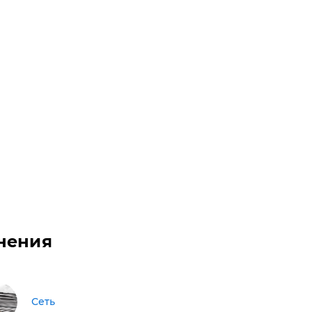
нения
Сеть