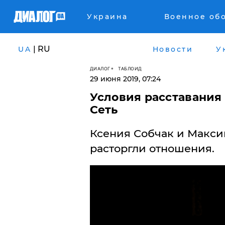
Украина
Военное об
| RU
UA
Новости
У
ДИАЛОГ
ТАБЛОИД
29 июня 2019, 07:24
Условия расставания
Сеть
​Ксения Собчак и Макс
расторгли отношения.