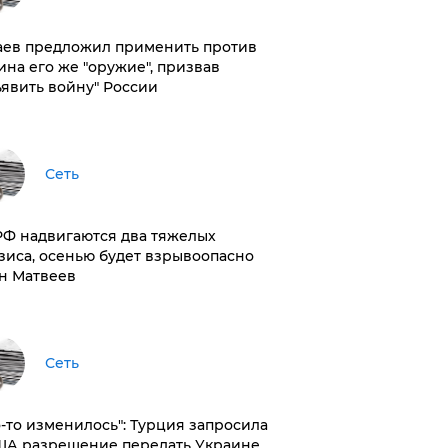
аев предложил применить против
ина его же "оружие", призвав
ъявить войну" России
Сеть
РФ надвигаются два тяжелых
зиса, осенью будет взрывоопасно
н Матвеев
Сеть
то-то изменилось": Турция запросила
ША разрешение передать Украине