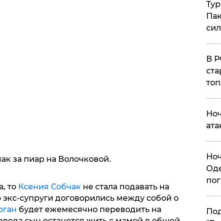
Тур
Пак
си
​В 
ста
топ
​Но
ата
​Но
ак за пиар на Волочковой.
Оде
пог
, то
Ксения Собчак
не стала подавать на
 экс-супруги договорились между собой о
рган
будет ежемесячно переводить на
По
вода сын останется жить с мамой в общей,