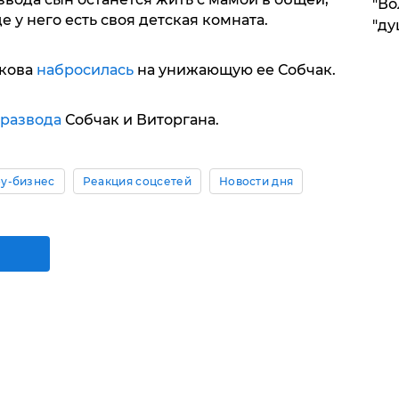
"Во
е у него есть своя детская комната.
"ду
кова
набросилась
на унижающую ее Собчак.
 развода
Собчак и Виторгана.
у-бизнес
Реакция соцсетей
Новости дня