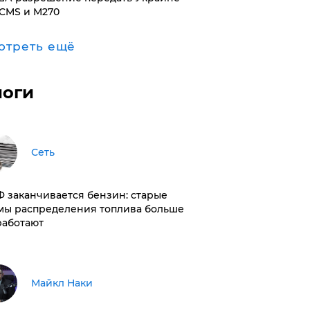
CMS и M270
отреть ещё
логи
Сеть
РФ заканчивается бензин: старые
мы распределения топлива больше
работают
Майкл Наки