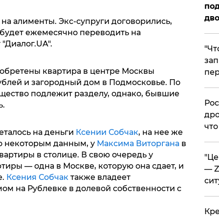
под
дво
 на алименты. Экс-супруги договорились,
будет ежемесячно переводить на
"Диалог.UA".
​"Ч
зап
иобретены квартира в центре Москвы
пер
ублей и загородный дом в Подмосковье. По
щество подлежит разделу, однако, бывшие
​Ро
ь.
дро
что
еталось на деньги
Ксении Собчак
, на нее же
о некоторым данным, у
Максима Виторгана
в
вартиры в столице. В свою очередь у
​"Ц
иры — одна в Москве, которую она сдает, и
— Z
е.
Ксения Собчак
также владеет
сит
ом на Рублевке в долевой собственности с
​Кр