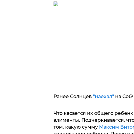
Ранее Солнцев
"наехал"
на Собч
Что касается их общего ребенка
алименты. Подчеркивается, что
том, какую сумму
Максим Вито
содержание ребенка. После раз