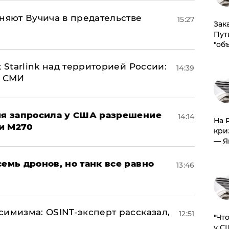
няют Вучича в предательстве
15:27
Зак
Пут
"об
 Starlink над территорией России:
14:39
- СМИ
ция запросила у США разрешение
14:14
На 
и M270
кри
— Я
семь дронов, но танк все равно
13:46
симизма: OSINT-эксперт рассказал,
12:51
​"Ч
у С