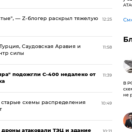
ATA
стые", — Z-блогер раскрыл тяжелую
12:25
См
Б
 Турция, Саудовская Аравия и
11:58
нтр силы
яра" подожгли С-400 недалеко от
11:39
ка
​В 
схе
не 
н: старые схемы распределения
10:49
т
: дроны атаковали ТЭЦ и здание
10:21