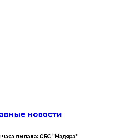
авные новости
 часа пылала: СБС "Мадяра"