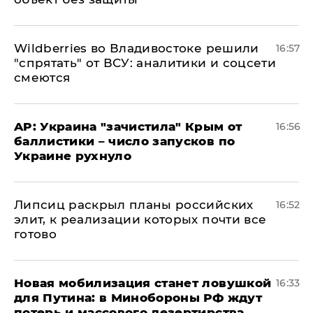
Wildberries во Владивостоке решили
16:57
"спрятать" от ВСУ: аналитики и соцсети
смеются
AP: Украина "зачистила" Крым от
16:56
баллистики – число запусков по
Украине рухнуло
Липсиц раскрыл планы российских
16:52
элит, к реализации которых почти все
готово
​Новая мобилизация станет ловушкой
16:33
для Путина: в Минобороны РФ ждут
потерь и массового дезертирства