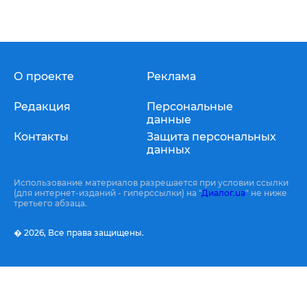
О проекте
Реклама
Редакция
Персональные
данные
Контакты
Защита персональных
данных
Использование материалов разрешается при условии ссылки
(для интернет-изданий - гиперссылки) на "
Диалог.ua
" не ниже
третьего абзаца.
� 2026,
Все права защищены.